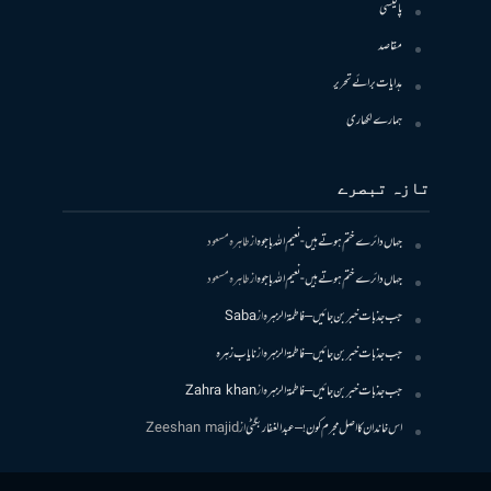
پالیسی
مقاصد
ہدایات برائے تحریر
ہمارے لکھاری
تازہ تبصرے
جہاں دائرے ختم ہوتے ہیں- نعیم اللہ باجوہ
از
طاہرہ مسعود
جہاں دائرے ختم ہوتے ہیں- نعیم اللہ باجوہ
از
طاہرہ مسعود
جب جذبات خبر بن جائیں – فاطمۃالزہرہ
از
Saba
جب جذبات خبر بن جائیں – فاطمۃالزہرہ
از
نایاب زہرہ
جب جذبات خبر بن جائیں – فاطمۃالزہرہ
از
Zahra khan
اس خاندان کا اصل مجرم کون! – عبدالغفار بگٹی
از
Zeeshan majid