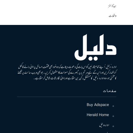
ہیڈلائنز
واقعات
ادارہ ’دلیل‘ اپنے تمام قارئین کو اس بات کی دعوت دیتا ہے کہ وہ خود بھی مختلف مسائل پر اپنی رائے کا کھل
کر اظہار کریں اور اس کے لیے ہر تحریر پر تبصرے کی سہولت کا استعمال کریں۔ جو بھی ویب سائٹ پر لکھنے
کا متمنی ہو، وہ ادارہ ’دلیل‘ کا مستقل رکن بن سکتا ہے اور اپنی نگارشات شامل کرسکتا ہے۔
صفحات
Buy Adspace
Herald Home
ادارہ دلیل