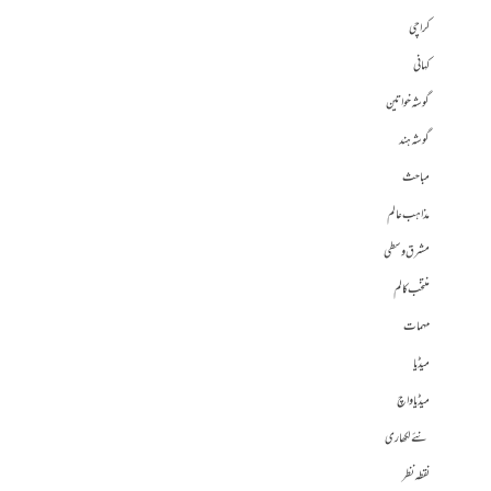
کراچی
کہانی
گوشہ خواتین
گوشہ ہند
مباحث
مذاہب عالم
مشرق وسطی
منتخب کالم
مہمات
میڈیا
میڈیا واچ
نئے لکھاری
نقطہ نظر