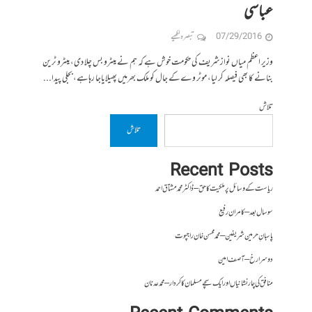
عباسی
07/29/2016
تبصرہ لکھیے
وزیر اعظم میاں نواز شریف کی حکومت خوش ہے کہ ہم نے میٹرو بس چلا دی، میٹرو ٹرین
بنانے کا بھی فیصلہ کر لیا، موٹر وےکے جال کو ملک بھرمیں پھیلایاجا رہاہے، بجلی پیدا...
تلاش
تلاش
Recent Posts
ریاست کے وسائل پر ملکیت کا حق – ڈاکٹر محمد مشتاق احمد
سو سال بعد – کامران رفیع
پاسبانِ حرمین شریفین – محمد محسن خان راجپوت
دوسرا رخ – آصف امین
منافق کی چار نشانیاں اور ایک سچے مسلمان کا کردار – محمد عدنان