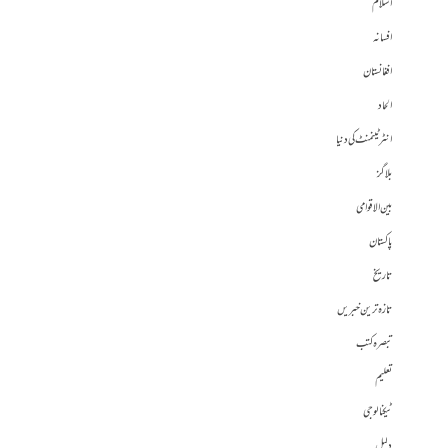
اسلام
افسانہ
افغانستان
الحاد
انٹرٹینمنٹ کی دنیا
بلاگز
بین الاقوامی
پاکستان
تاریخ
تازہ ترین خبریں
تبصرہ کتب
تعلیم
ٹیکنالوجی
دلیل