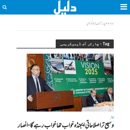
ہوم
<<
چارٹر آف ڈیموکریسی
Tag - چارٹر آف ڈیموکریسی
کالم
وسیع تراصلاحاتی ایجنڈہ خواب تھا خواب رہے گا-انصار