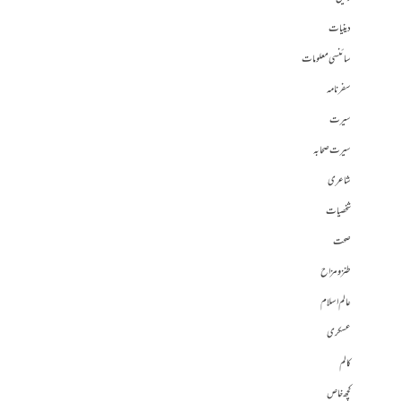
دینیات
سائنسی معلومات
سفرنامہ
سیرت
سیرت صحابہ
شاعری
شخصیات
صحت
طنز و مزاح
عالم اسلام
عسکری
کالم
کچھ خاص