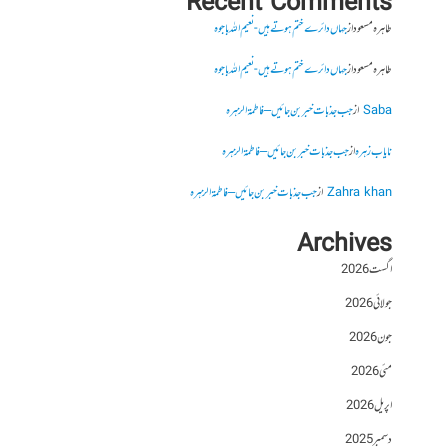
Recent Comments
طاہرہ مسعود
از
جہاں دائرے ختم ہوتے ہیں- نعیم اللہ باجوہ
طاہرہ مسعود
از
جہاں دائرے ختم ہوتے ہیں- نعیم اللہ باجوہ
Saba
از
جب جذبات خبر بن جائیں – فاطمۃالزہرہ
نایاب زہرہ
از
جب جذبات خبر بن جائیں – فاطمۃالزہرہ
Zahra khan
از
جب جذبات خبر بن جائیں – فاطمۃالزہرہ
Archives
اگست 2026
جولائی 2026
جون 2026
مئی 2026
اپریل 2026
دسمبر 2025