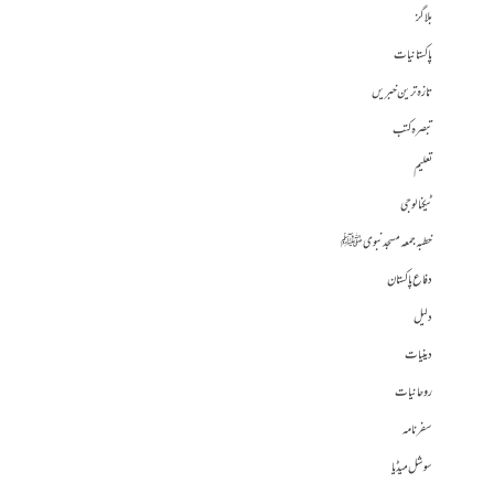
بلاگز
پاکستانیات
تازہ ترین خبریں
تبصرہ کتب
تعلیم
ٹیکنالوجی
خطبہ جمعہ مسجد نبوی ﷺ
دفاع پاکستان
دلیل
دینیات
روحانیات
سفرنامہ
سوشل میڈیا