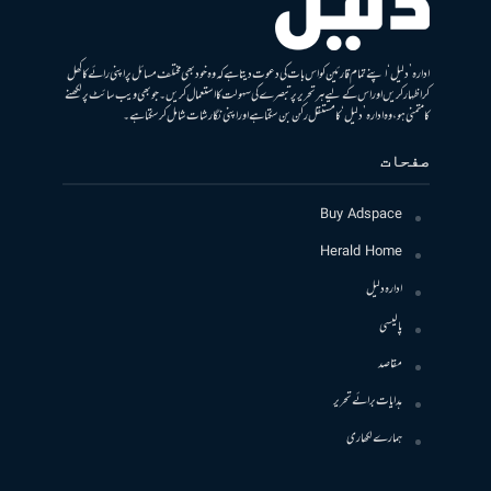
ادارہ ’دلیل‘ اپنے تمام قارئین کو اس بات کی دعوت دیتا ہے کہ وہ خود بھی مختلف مسائل پر اپنی رائے کا کھل
کر اظہار کریں اور اس کے لیے ہر تحریر پر تبصرے کی سہولت کا استعمال کریں۔ جو بھی ویب سائٹ پر لکھنے
کا متمنی ہو، وہ ادارہ ’دلیل‘ کا مستقل رکن بن سکتا ہے اور اپنی نگارشات شامل کرسکتا ہے۔
صفحات
Buy Adspace
Herald Home
ادارہ دلیل
پالیسی
مقاصد
ہدایات برائے تحریر
ہمارے لکھاری