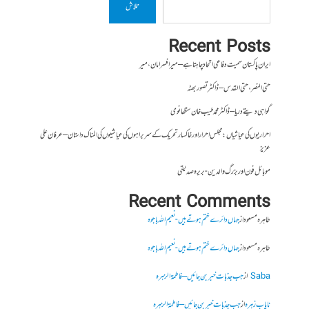
تلاش
Recent Posts
ایران پاکستان سمیت دفاعی اتحاد چاہتا ہے – میر افسر امان،میر
حتی النصر ، حتی القدس – ڈاکٹر تصور بھٹہ
گواہی دیتے دریا – ڈاکٹر محمد طیب خان سنگھانوی
احراریوں کی عیاشیاں : مجلس احرار اور خاکسار تحریک کے سربراہوں کی عیاشیوں کی المناک داستان – عرفان علی
عزیز
موبائل فون اور بزرگ والدین- بریرہ صدیقی
Recent Comments
طاہرہ مسعود
از
جہاں دائرے ختم ہوتے ہیں- نعیم اللہ باجوہ
طاہرہ مسعود
از
جہاں دائرے ختم ہوتے ہیں- نعیم اللہ باجوہ
Saba
از
جب جذبات خبر بن جائیں – فاطمۃالزہرہ
نایاب زہرہ
از
جب جذبات خبر بن جائیں – فاطمۃالزہرہ