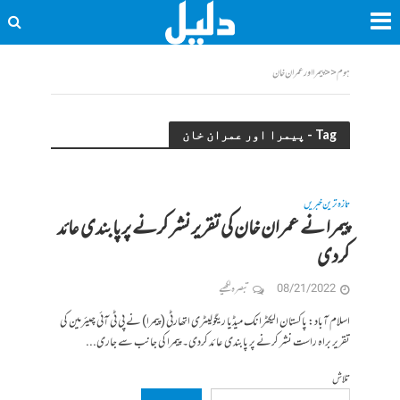
ہوم
<<
پیمرا اور عمران خان
Tag - پیمرا اور عمران خان
تازہ ترین خبریں
پیمرا نے عمران خان کی تقریر نشر کرنے پر پابندی عائد
کردی
08/21/2022
تبصرہ لکھیے
اسلام آباد: پاکستان الیکٹرانک میڈیا ریگولیٹری اتھارٹی (پیمرا) نے پی ٹی آئی چیئرمین کی
تقریر براہ راست نشر کرنے پر پابندی عائد کردی۔ پیمرا کی جانب سے جاری...
تلاش