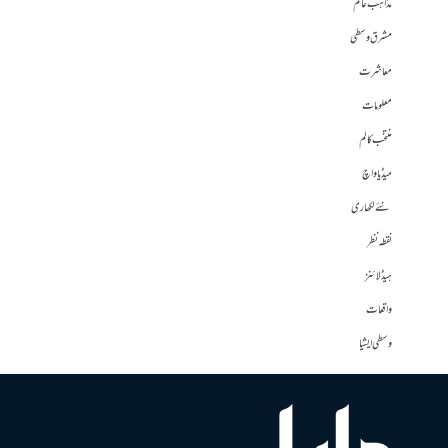
مذاہب عالم
مشرق وسطی
معاشرت
معلومات
منتخب کالم
میڈیا واچ
نئے لکھاری
نقطہ نظر
ہیڈلائنز
واقعات
وسطی ایشیا