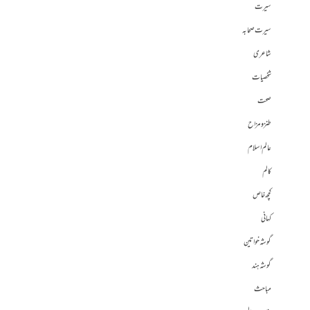
سیرت
سیرت صحابہ
شاعری
شخصیات
صحت
طنز و مزاح
عالم اسلام
کالم
کچھ خاص
کہانی
گوشہ خواتین
گوشہ ہند
مباحث