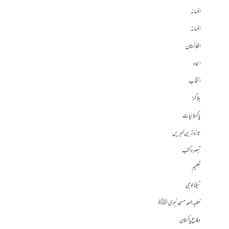
افسانہ
افسانہ
افغانستان
الحاد
انتخاب
بلاگز
پاکستانیات
تازہ ترین خبریں
تبصرہ کتب
تعلیم
ٹیکنالوجی
خطبہ جمعہ مسجد نبوی ﷺ
دفاع پاکستان