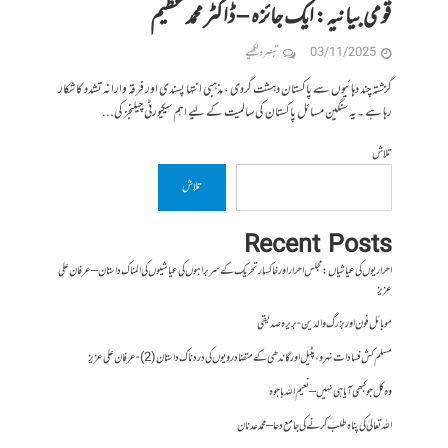
قومی بیانیہ: ایک جائزہ – ڈاکٹر محمد عظیم
03/11/2025
تبصرہ لکھیے
گزشتہ چند دہائیوں سے پاکستان دہشت گردی ، مذہبی انتہا پسندی اور فرقہ وارانہ تشدد کا شکار
رہا ہے ۔یہ سنگین مسائل پاکستان کی سالمیت کے لیے اہم سیکیورٹی چیلنجز کی...
تلاش
تلاش
Recent Posts
احراریوں کی عیاشیاں : مجلس احرار اور خاکسار تحریک کے سربراہوں کی عیاشیوں کی المناک داستان – عرفان علی
عزیز
موبائل فون اور بزرگ والدین- بریرہ صدیقی
مسلم کش فسادات نہرو، پٹیل اور گاندھی کے متضاد رویوں کی درد ناک داستان (2)- عرفان علی عزیز
وہ کل جو کبھی آیا ہی نہیں – نعیم اللہ باجوہ
اللہ تعالیٰ کی پناہ طلب کرنے کی جامع دعا – محمد عدنان