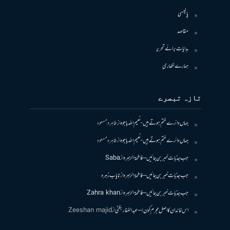
پالیسی
مقاصد
ہدایات برائے تحریر
ہمارے لکھاری
تازہ تبصرے
جہاں دائرے ختم ہوتے ہیں- نعیم اللہ باجوہ
از
طاہرہ مسعود
جہاں دائرے ختم ہوتے ہیں- نعیم اللہ باجوہ
از
طاہرہ مسعود
جب جذبات خبر بن جائیں – فاطمۃالزہرہ
از
Saba
جب جذبات خبر بن جائیں – فاطمۃالزہرہ
از
نایاب زہرہ
جب جذبات خبر بن جائیں – فاطمۃالزہرہ
از
Zahra khan
اس خاندان کا اصل مجرم کون! – عبدالغفار بگٹی
از
Zeeshan majid