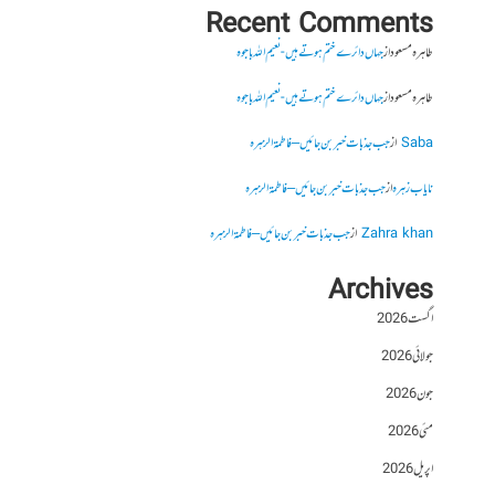
Recent Comments
طاہرہ مسعود
از
جہاں دائرے ختم ہوتے ہیں- نعیم اللہ باجوہ
طاہرہ مسعود
از
جہاں دائرے ختم ہوتے ہیں- نعیم اللہ باجوہ
Saba
از
جب جذبات خبر بن جائیں – فاطمۃالزہرہ
نایاب زہرہ
از
جب جذبات خبر بن جائیں – فاطمۃالزہرہ
Zahra khan
از
جب جذبات خبر بن جائیں – فاطمۃالزہرہ
Archives
اگست 2026
جولائی 2026
جون 2026
مئی 2026
اپریل 2026