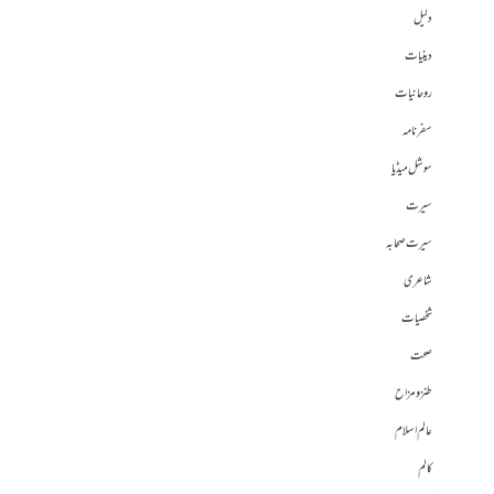
دلیل
دینیات
روحانیات
سفرنامہ
سوشل میڈیا
سیرت
سیرت صحابہ
شاعری
شخصیات
صحت
طنز و مزاح
عالم اسلام
کالم