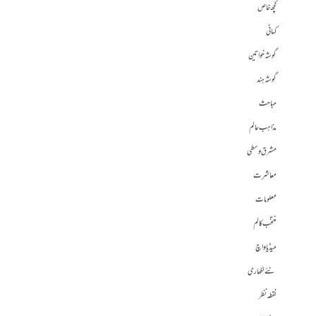
کچھ خاص
کہانی
گوشہ خواتین
گوشہ ہند
مباحث
مذاہب عالم
مشرق وسطی
معاشرت
معلومات
منتخب کالم
میڈیا واچ
نئے لکھاری
نقطہ نظر