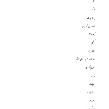
انتخاب
بلاگز
پاکستانیات
تازہ ترین خبریں
تبصرہ کتب
تعلیم
ٹیکنالوجی
خطبہ جمعہ مسجد نبوی ﷺ
دفاع پاکستان
دلیل
دینیات
روحانیات
سفرنامہ