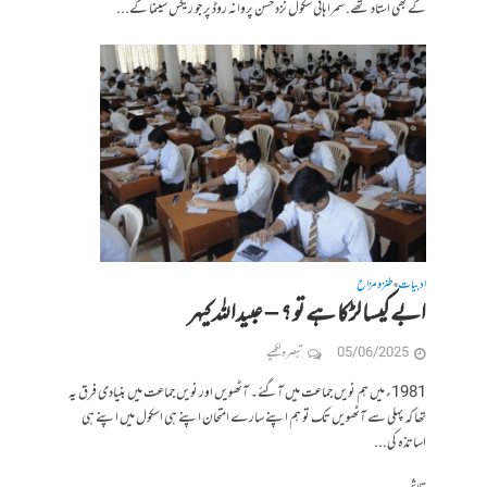
کے بھی استاد تھے. سمرا ہائی سکول نزد حسن پروانہ روڈ پر جو ریکس سینما کے...
ادبیات
طنز و مزاح
•
ابے کیسا لڑکا ہے تو ؟ – عبیداللہ کیہر
05/06/2025
تبصرہ لکھیے
1981ء میں ہم نویں جماعت میں آگئے۔ آٹھویں اور نویں جماعت میں بنیادی فرق یہ
تھا کہ پہلی سے آٹھویں تک تو ہم اپنے سارے امتحان اپنے ہی اسکول میں اپنے ہی
اساتذہ کی...