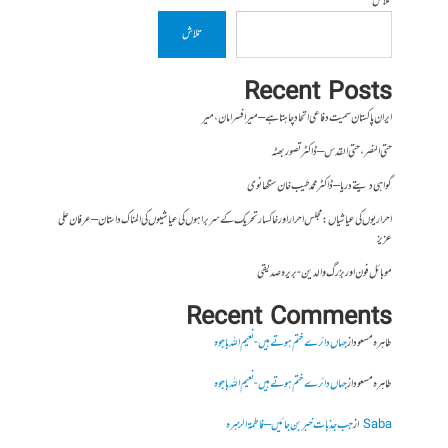
تلاش
تلاش
Recent Posts
ایران پاکستان سمیت دفاعی اتحاد چاہتا ہے – میر افسر امان،میر
حتی النصر ، حتی القدس – ڈاکٹر تصور بھٹہ
گواہی دیتے دریا – ڈاکٹر محمد طیب خان سنگھانوی
احراریوں کی عیاشیاں : مجلس احرار اور خاکسار تحریک کے سربراہوں کی عیاشیوں کی المناک داستان – عرفان علی
عزیز
موبائل فون اور بزرگ والدین- بریرہ صدیقی
Recent Comments
طاہرہ مسعود
از
جہاں دائرے ختم ہوتے ہیں- نعیم اللہ باجوہ
طاہرہ مسعود
از
جہاں دائرے ختم ہوتے ہیں- نعیم اللہ باجوہ
Saba
از
جب جذبات خبر بن جائیں – فاطمۃالزہرہ