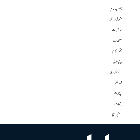
مذاہب عالم
مشرق وسطی
معاشرت
معلومات
منتخب کالم
میڈیا واچ
نئے لکھاری
نقطہ نظر
ہیڈلائنز
واقعات
وسطی ایشیا