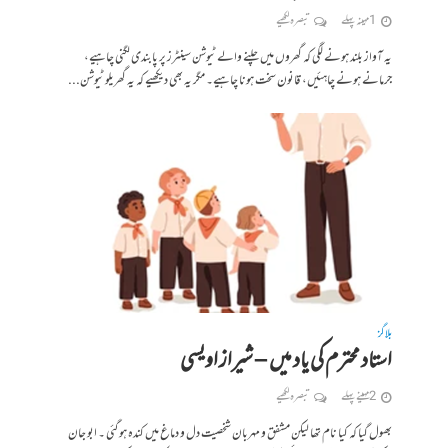
1 مہینہ پہلے
تبصرہ لکھیے
یہ آواز بلند ہونے لگی کہ گھروں میں چلنے والے ٹیوشن سینٹرز پر پابندی لگنی چاہیے،
جرمانے ہونے چاہئیں، قانون سخت ہونا چاہیے۔ مگر یہ بھی دیکھیے کہ یہ گھریلو ٹیوشن...
بلاگز
استاد محترم کی یاد میں – شیراز اویسی
2 مہینے پہلے
تبصرہ لکھیے
بھول گیا کہ کیا نام تھا لیکن مشفق و مہربان شخصیت دل و دماغ میں کندہ ہو گئی ۔ ابو جان