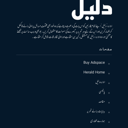
ادارہ ’دلیل‘ اپنے تمام قارئین کو اس بات کی دعوت دیتا ہے کہ وہ خود بھی مختلف مسائل پر اپنی رائے کا کھل
کر اظہار کریں اور اس کے لیے ہر تحریر پر تبصرے کی سہولت کا استعمال کریں۔ جو بھی ویب سائٹ پر لکھنے
کا متمنی ہو، وہ ادارہ ’دلیل‘ کا مستقل رکن بن سکتا ہے اور اپنی نگارشات شامل کرسکتا ہے۔
صفحات
Buy Adspace
Herald Home
ادارہ دلیل
پالیسی
مقاصد
ہدایات برائے تحریر
ہمارے لکھاری