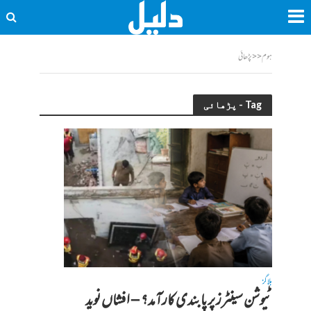
ہوم
<<
پڑھائی
Tag - پڑھائی
بلاگز
ٹیوشن سینٹرز پر پابندی کارآمد؟ – افشاں نوید