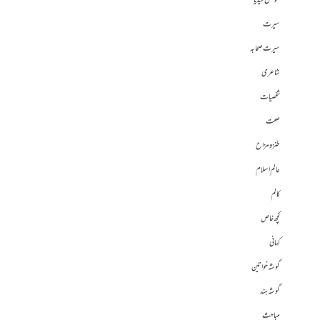
سوشل میڈیا
سیرت
سیرت صحابہ
شاعری
شخصیات
صحت
طنز و مزاح
عالم اسلام
کالم
کچھ خاص
کہانی
گوشہ خواتین
گوشہ ہند
مباحث