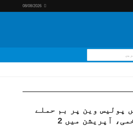
08/08/2026
ں پولیس وین پر بم حملے
میں اہلکار زخمی، آپریشن میں 2