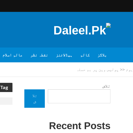
بلاگز
کالم
ہیڈلائنز
نقطہ نظر
عالم اسلام
ہوم
<<
پولیس وین پر بم حملہ
تلاش
Tag - پولیس وین پر بم حملہ
تلا
ش
Recent Posts