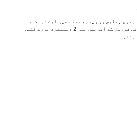
ن میں پولیس وین پربم حملے میں ایک اہلکار
زخمی ہوگیا جبکہ سیکورٹی فورسز کے آپریشن میں 2 دہشتگرد مارے گئے۔
آئی...