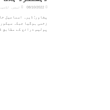
08/10/2022
تبصرہ لکھیے
پشاور: ڈیرہ اسماعیل خا
پولیس ذرائع کے مطابق ڈی 