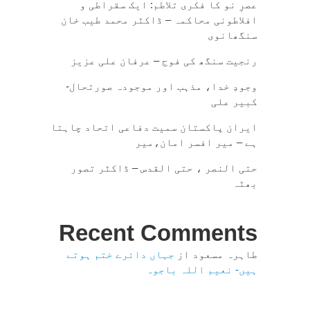
عصرِ نو کا فکری تلاطم: ایک سقراطی و
افلاطونی محاکمہ – ڈاکٹر محمد طیب خان
سنگھانوی
رنجیت سنگھ کی فوج – عرفان علی عزیز
وجودِ خدا، مذہب اور موجودہ صورتحال-
کبیر علی
ایران پاکستان سمیت دفاعی اتحاد چاہتا
ہے – میر افسر امان،میر
حتی النصر ، حتی القدس – ڈاکٹر تصور
بھٹہ
Recent Comments
طاہرہ مسعود
از
جہاں دائرے ختم ہوتے
ہیں- نعیم اللہ باجوہ