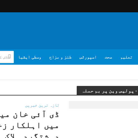
تعلیم
صحت
اسپورٹس
طنز و مزاح
وسطی ایشیا
تازہ ترین خبریں
ڈی آئی خان می
دہشتگرد ہلاک