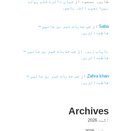
طاہرہ مسعود
از
جہاں دائرے ختم ہوتے
ہیں- نعیم اللہ باجوہ
Saba
از
جب جذبات خبر بن جائیں –
فاطمۃالزہرہ
نایاب زہرہ
از
جب جذبات خبر بن جائیں –
فاطمۃالزہرہ
Zahra khan
از
جب جذبات خبر بن جائیں –
فاطمۃالزہرہ
Archives
اگست 2026
جولائی 2026