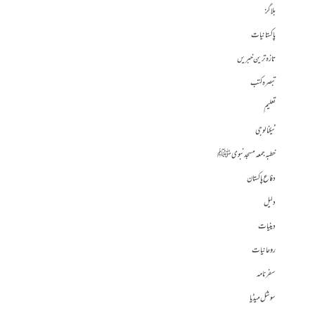
بلاگز
پاکستانیات
تازہ ترین خبریں
تبصرہ کتب
تعلیم
ٹیکنالوجی
خطبہ جمعہ مسجد نبوی ﷺ
دفاع پاکستان
دلیل
دینیات
روحانیات
سفرنامہ
سوشل میڈیا