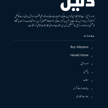
ادارہ ’دلیل‘ اپنے تمام قارئین کو اس بات کی دعوت دیتا ہے کہ وہ خود بھی مختلف مسائل پر اپنی رائے کا کھل
کر اظہار کریں اور اس کے لیے ہر تحریر پر تبصرے کی سہولت کا استعمال کریں۔ جو بھی ویب سائٹ پر لکھنے
کا متمنی ہو، وہ ادارہ ’دلیل‘ کا مستقل رکن بن سکتا ہے اور اپنی نگارشات شامل کرسکتا ہے۔
صفحات
Buy Adspace
Herald Home
ادارہ دلیل
پالیسی
مقاصد
ہدایات برائے تحریر
ہمارے لکھاری