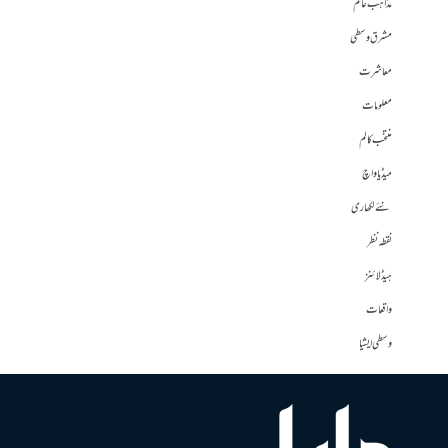
مذاہب عالم
مشرق وسطی
معاشرت
معلومات
منتخب کالم
میڈیا واچ
نئے لکھاری
نقطہ نظر
ہیڈلائنز
واقعات
وسطی ایشیا