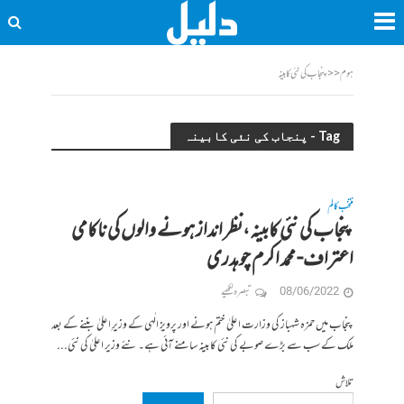
ہوم
<<
پنجاب کی نئی کابینہ
Tag - پنجاب کی نئی کابینہ
منتخب کالم
پنجاب کی نئی کابینہ،نظر انداز ہونے والوں کی ناکامی
اعتراف- محمد اکرم چوہدری
08/06/2022
تبصرہ لکھیے
پنجاب میں حمزہ شہباز کی وزارت اعلیٰ ختم ہونے اور پرویز الٰہی کے وزیرِ اعلیٰ بننے کے بعد
ملک کے سب سے بڑے صوبے کی نئی کابینہ سامنے آئی ہے۔ نئے وزیر اعلیٰ کی نئی...
تلاش