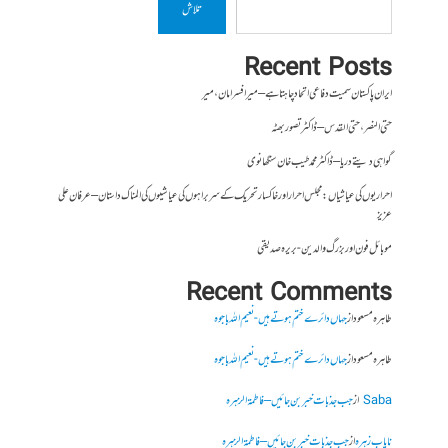
تلاش
Recent Posts
ایران پاکستان سمیت دفاعی اتحاد چاہتا ہے – میر افسر امان،میر
حتی النصر ، حتی القدس – ڈاکٹر تصور بھٹہ
گواہی دیتے دریا – ڈاکٹر محمد طیب خان سنگھانوی
احراریوں کی عیاشیاں : مجلس احرار اور خاکسار تحریک کے سربراہوں کی عیاشیوں کی المناک داستان – عرفان علی
عزیز
موبائل فون اور بزرگ والدین- بریرہ صدیقی
Recent Comments
طاہرہ مسعود
از
جہاں دائرے ختم ہوتے ہیں- نعیم اللہ باجوہ
طاہرہ مسعود
از
جہاں دائرے ختم ہوتے ہیں- نعیم اللہ باجوہ
Saba
از
جب جذبات خبر بن جائیں – فاطمۃالزہرہ
نایاب زہرہ
از
جب جذبات خبر بن جائیں – فاطمۃالزہرہ