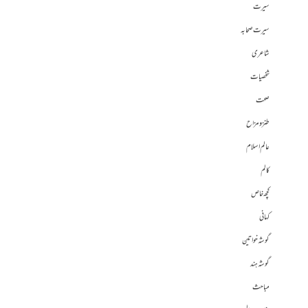
سیرت
سیرت صحابہ
شاعری
شخصیات
صحت
طنز و مزاح
عالم اسلام
کالم
کچھ خاص
کہانی
گوشہ خواتین
گوشہ ہند
مباحث