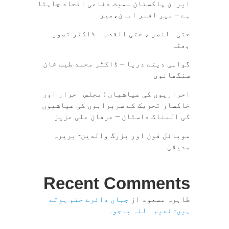
ایران پاکستان سمیت دفاعی اتحاد چاہتا
ہے – میر افسر امان،میر
حتی النصر ، حتی القدس – ڈاکٹر تصور
بھٹہ
گواہی دیتے دریا – ڈاکٹر محمد طیب خان
سنگھانوی
احراریوں کی عیاشیاں : مجلس احرار اور
خاکسار تحریک کے سربراہوں کی عیاشیوں
کی المناک داستان – عرفان علی عزیز
موبائل فون اور بزرگ والدین- بریرہ
صدیقی
Recent Comments
طاہرہ مسعود
از
جہاں دائرے ختم ہوتے
ہیں- نعیم اللہ باجوہ