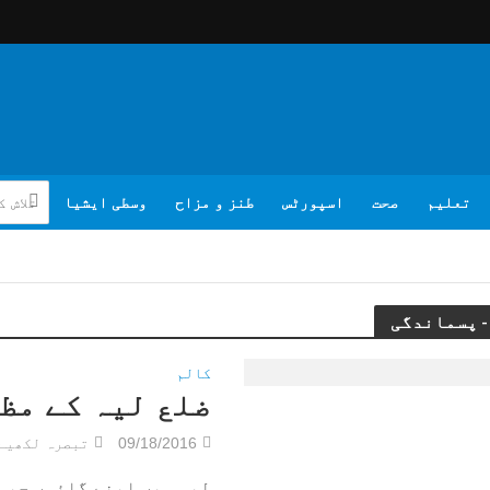
تعلیم
صحت
اسپورٹس
طنز و مزاح
وسطی ایشیا
کالم
ضلع لیہ کے مظل
09/18/2016
تبصرہ لکھیے
لیہ میں اپنے گائوں جیسل