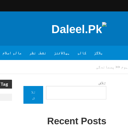
بلاگز
کالم
ہیڈلائنز
نقطہ نظر
عالم اسلام
ہوم
<<
پسماندگی
تلاش
Tag - پسماندگی
تلا
ش
Recent Posts