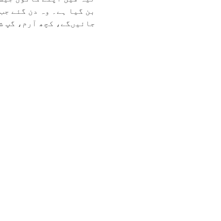
بن گیا ہے۔ وہ دن گئے جب
جائیںگے، کچھ آرم، گپ شپ