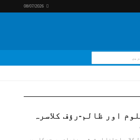
08/07/2026
وم اور ظالم-رؤف کلاسرہ
 کلاسرا جانا اب خوشی سے زیادہ بوجھ کا سبب