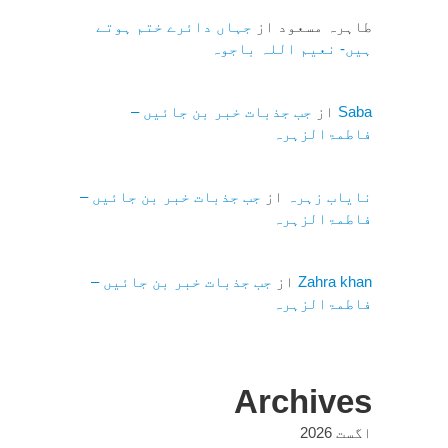
طاہرہ مسعود
از
جہاں دائرے ختم ہوتے
ہیں- نعیم اللہ باجوہ
Saba
از
جب جذبات خبر بن جائیں –
فاطمۃالزہرہ
نایاب زہرہ
از
جب جذبات خبر بن جائیں –
فاطمۃالزہرہ
Zahra khan
از
جب جذبات خبر بن جائیں –
فاطمۃالزہرہ
Archives
اگست 2026