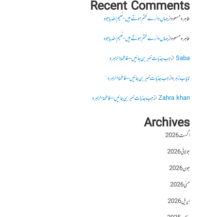
Recent Comments
طاہرہ مسعود
از
جہاں دائرے ختم ہوتے ہیں- نعیم اللہ باجوہ
طاہرہ مسعود
از
جہاں دائرے ختم ہوتے ہیں- نعیم اللہ باجوہ
Saba
از
جب جذبات خبر بن جائیں – فاطمۃالزہرہ
نایاب زہرہ
از
جب جذبات خبر بن جائیں – فاطمۃالزہرہ
Zahra khan
از
جب جذبات خبر بن جائیں – فاطمۃالزہرہ
Archives
اگست 2026
جولائی 2026
جون 2026
مئی 2026
اپریل 2026