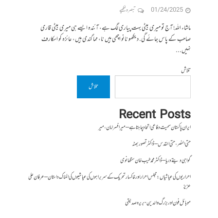
01/24/2025
تبصرہ لکھیے
ماشاء اللہ! آج تو میری بیٹی بہت پیاری لگ ہے، آئندہ ایسے ہی میری بیٹی قاری
صاحب کے پاس جائے گی. دیکھو نانو اچھی ہیں نا، مما گندی ہیں، عائزہ کو اسکارف
نہیں...
تلاش
تلاش
Recent Posts
ایران پاکستان سمیت دفاعی اتحاد چاہتا ہے – میر افسر امان،میر
حتی النصر ، حتی القدس – ڈاکٹر تصور بھٹہ
گواہی دیتے دریا – ڈاکٹر محمد طیب خان سنگھانوی
احراریوں کی عیاشیاں : مجلس احرار اور خاکسار تحریک کے سربراہوں کی عیاشیوں کی المناک داستان – عرفان علی
عزیز
موبائل فون اور بزرگ والدین- بریرہ صدیقی