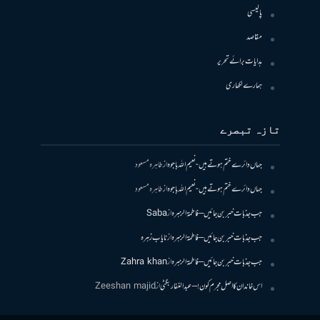
پالیسی
مقاصد
ہدایات برائے تحریر
ہمارے لکھاری
تازہ تبصرے
جہاں دائرے ختم ہوتے ہیں- نعیم اللہ باجوہ
از
طاہرہ مسعود
جہاں دائرے ختم ہوتے ہیں- نعیم اللہ باجوہ
از
طاہرہ مسعود
جب جذبات خبر بن جائیں – فاطمۃالزہرہ
از
Saba
جب جذبات خبر بن جائیں – فاطمۃالزہرہ
از
نایاب زہرہ
جب جذبات خبر بن جائیں – فاطمۃالزہرہ
از
Zahra khan
اس خاندان کا اصل مجرم کون! – عبدالغفار بگٹی
از
Zeeshan majid