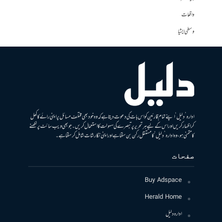
واقعات
وسطی ایشیا
ادارہ ’دلیل‘ اپنے تمام قارئین کو اس بات کی دعوت دیتا ہے کہ وہ خود بھی مختلف مسائل پر اپنی رائے کا کھل
کر اظہار کریں اور اس کے لیے ہر تحریر پر تبصرے کی سہولت کا استعمال کریں۔ جو بھی ویب سائٹ پر لکھنے
کا متمنی ہو، وہ ادارہ ’دلیل‘ کا مستقل رکن بن سکتا ہے اور اپنی نگارشات شامل کرسکتا ہے۔
صفحات
Buy Adspace
Herald Home
ادارہ دلیل