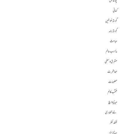
کچھ خاص
کہانی
گوشہ خواتین
گوشہ ہند
مباحث
مذاہب عالم
مشرق وسطی
معاشرت
معلومات
منتخب کالم
میڈیا واچ
نئے لکھاری
نقطہ نظر
ہیڈلائنز