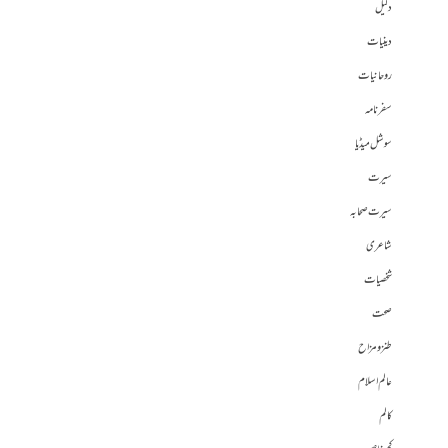
دلیل
دینیات
روحانیات
سفرنامہ
سوشل میڈیا
سیرت
سیرت صحابہ
شاعری
شخصیات
صحت
طنز و مزاح
عالم اسلام
کالم