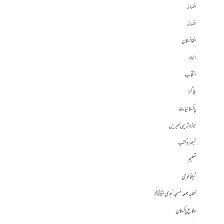
افسانہ
افسانہ
افغانستان
الحاد
انتخاب
بلاگز
پاکستانیات
تازہ ترین خبریں
تبصرہ کتب
تعلیم
ٹیکنالوجی
خطبہ جمعہ مسجد نبوی ﷺ
دفاع پاکستان