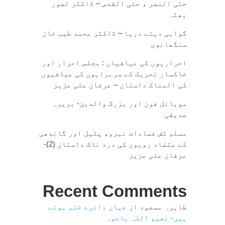
حتی النصر ، حتی القدس – ڈاکٹر تصور
بھٹہ
گواہی دیتے دریا – ڈاکٹر محمد طیب خان
سنگھانوی
احراریوں کی عیاشیاں : مجلس احرار اور
خاکسار تحریک کے سربراہوں کی عیاشیوں
کی المناک داستان – عرفان علی عزیز
موبائل فون اور بزرگ والدین- بریرہ
صدیقی
مسلم کش فسادات نہرو، پٹیل اور گاندھی
کے متضاد رویوں کی درد ناک داستان (2)-
عرفان علی عزیز
Recent Comments
طاہرہ مسعود
از
جہاں دائرے ختم ہوتے
ہیں- نعیم اللہ باجوہ