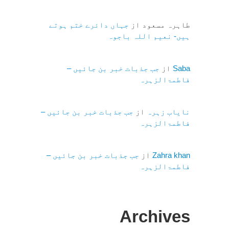
طاہرہ مسعود
از
جہاں دائرے ختم ہوتے
ہیں- نعیم اللہ باجوہ
Saba
از
جب جذبات خبر بن جائیں –
فاطمۃالزہرہ
نایاب زہرہ
از
جب جذبات خبر بن جائیں –
فاطمۃالزہرہ
Zahra khan
از
جب جذبات خبر بن جائیں –
فاطمۃالزہرہ
Archives