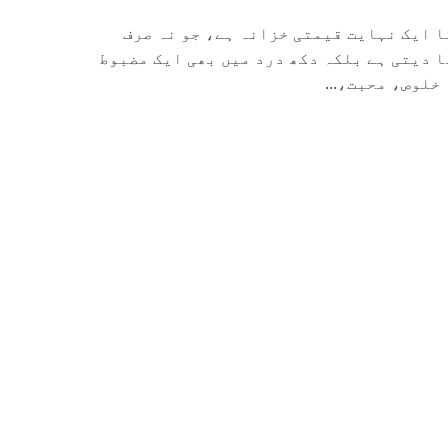
ا ایک نہایت قیمتی خزانہ ہے، جو نہ صرف
 دیتی ہے بلکہ دکھ درد میں بھی ایک مضبوط
خلوص، محبت،...