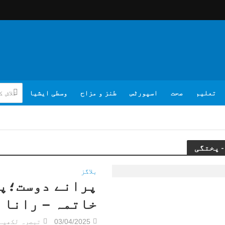
تعلیم
صحت
اسپورٹس
طنز و مزاح
وسطی ایشیا
بلاگز
پرانے دوست؛پخ
خاتمہ – رانا 
03/04/2025
تبصرہ لکھیے