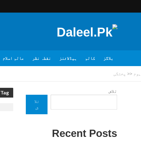
بلاگز
کالم
ہیڈلائنز
نقطہ نظر
عالم اسلام
ہوم
<<
پختگی
تلاش
Tag - پختگی
تلا
ش
Recent Posts