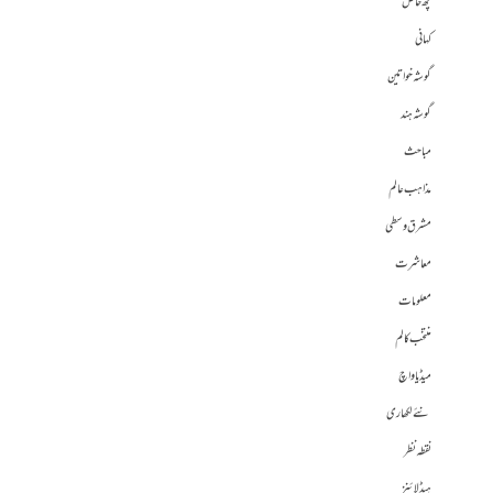
کچھ خاص
کہانی
گوشہ خواتین
گوشہ ہند
مباحث
مذاہب عالم
مشرق وسطی
معاشرت
معلومات
منتخب کالم
میڈیا واچ
نئے لکھاری
نقطہ نظر
ہیڈلائنز