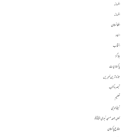
افسانہ
افسانہ
افغانستان
الحاد
انتخاب
بلاگز
پاکستانیات
تازہ ترین خبریں
تبصرہ کتب
تعلیم
ٹیکنالوجی
خطبہ جمعہ مسجد نبوی ﷺ
دفاع پاکستان