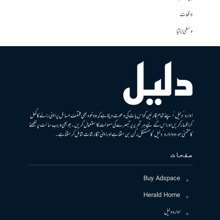
واقعات
وسطی ایشیا
ادارہ ’دلیل‘ اپنے تمام قارئین کو اس بات کی دعوت دیتا ہے کہ وہ خود بھی مختلف مسائل پر اپنی رائے کا کھل
کر اظہار کریں اور اس کے لیے ہر تحریر پر تبصرے کی سہولت کا استعمال کریں۔ جو بھی ویب سائٹ پر لکھنے
کا متمنی ہو، وہ ادارہ ’دلیل‘ کا مستقل رکن بن سکتا ہے اور اپنی نگارشات شامل کرسکتا ہے۔
صفحات
Buy Adspace
Herald Home
ادارہ دلیل