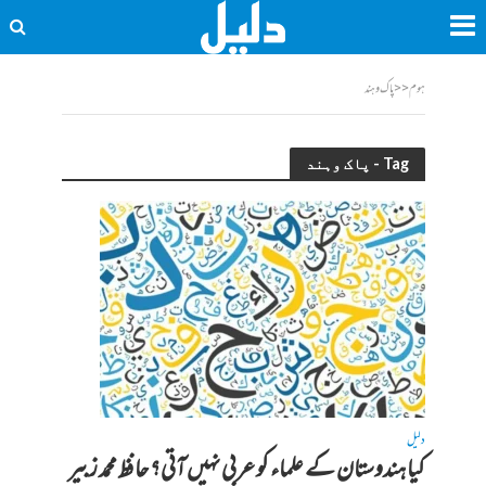
ہوم
<<
پاک وہند
Tag - پاک وہند
دلیل
کیا ہندوستان کے علماء کو عربی نہیں آتی؟ حافظ محمد زبیر