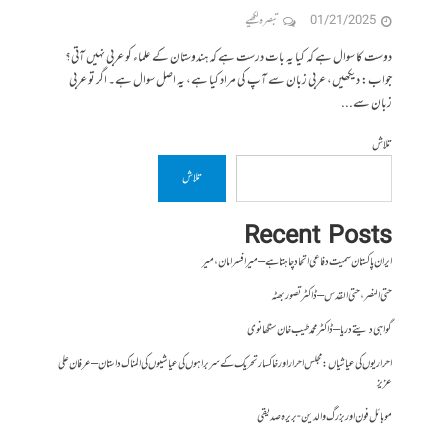
01/21/2025
تبصرہ لکھیے
دوست کا سوال ہے کہ کیا یہ بات درست ہے کہ ہندوستان کے علماء کو عربی نہیں آتی؟
جواب: دیکھیں، عربی زبان سے آپ کی مراد کیا ہے، یہ اصل سوال ہے۔ اگر تو عربی
زبان سے...
تلاش
تلاش
Recent Posts
ایران پاکستان سمیت دفاعی اتحاد چاہتا ہے – میر افسر امان،میر
حتی النصر ، حتی القدس – ڈاکٹر تصور بھٹہ
گواہی دیتے دریا – ڈاکٹر محمد طیب خان سنگھانوی
احراریوں کی عیاشیاں : مجلس احرار اور خاکسار تحریک کے سربراہوں کی عیاشیوں کی المناک داستان – عرفان علی
عزیز
موبائل فون اور بزرگ والدین- بریرہ صدیقی