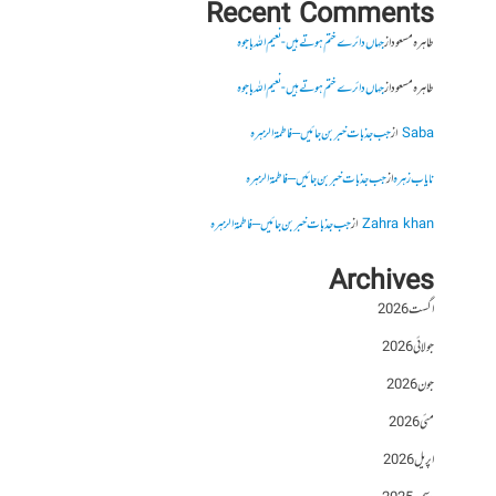
Recent Comments
طاہرہ مسعود
از
جہاں دائرے ختم ہوتے ہیں- نعیم اللہ باجوہ
طاہرہ مسعود
از
جہاں دائرے ختم ہوتے ہیں- نعیم اللہ باجوہ
Saba
از
جب جذبات خبر بن جائیں – فاطمۃالزہرہ
نایاب زہرہ
از
جب جذبات خبر بن جائیں – فاطمۃالزہرہ
Zahra khan
از
جب جذبات خبر بن جائیں – فاطمۃالزہرہ
Archives
اگست 2026
جولائی 2026
جون 2026
مئی 2026
اپریل 2026