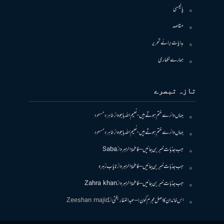
پالیسی
مقاصد
ہدایات برائے تحریر
ہمارے لکھاری
تازہ تبصرے
جہاں دائرے ختم ہوتے ہیں- نعیم اللہ باجوہ
از
طاہرہ مسعود
جہاں دائرے ختم ہوتے ہیں- نعیم اللہ باجوہ
از
طاہرہ مسعود
جب جذبات خبر بن جائیں – فاطمۃالزہرہ
از
Saba
جب جذبات خبر بن جائیں – فاطمۃالزہرہ
از
نایاب زہرہ
جب جذبات خبر بن جائیں – فاطمۃالزہرہ
از
Zahra khan
اس خاندان کا اصل مجرم کون! – عبدالغفار بگٹی
از
Zeeshan majid