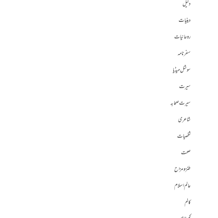
دلیل
دینیات
روحانیات
سفرنامہ
سوشل میڈیا
سیرت
سیرت صحابہ
شاعری
شخصیات
صحت
طنز و مزاح
عالم اسلام
کالم