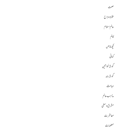
صحت
طنز و مزاح
عالم اسلام
کالم
کچھ خاص
کہانی
گوشہ خواتین
گوشہ ہند
مباحث
مذاہب عالم
مشرق وسطی
معاشرت
معلومات