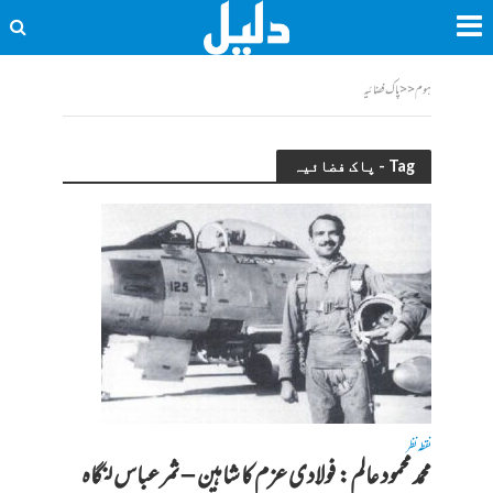
ہوم
<<
پاک فضائیہ
Tag - پاک فضائیہ
نقطہ نظر
محمد محمود عالم: فولادی عزم کا شاہین – ثمر عباس لنگاہ