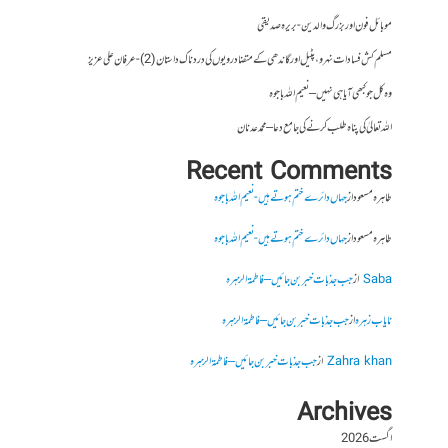
موبائل فون اور بزرگ والدین- بریرہ صدیقی
مسلم کش فسادات نہرو، پٹیل اور گاندھی کے متضاد رویوں کی درد ناک داستان (2)- عرفان علی عزیز
وہ کل جو کبھی آیا ہی نہیں – نعیم اللہ باجوہ
اللہ تعالیٰ کی پناہ طلب کرنے کی جامع دعا – محمد عدنان
Recent Comments
طاہرہ مسعود
از
جہاں دائرے ختم ہوتے ہیں- نعیم اللہ باجوہ
طاہرہ مسعود
از
جہاں دائرے ختم ہوتے ہیں- نعیم اللہ باجوہ
Saba
از
جب جذبات خبر بن جائیں – فاطمۃالزہرہ
نایاب زہرہ
از
جب جذبات خبر بن جائیں – فاطمۃالزہرہ
Zahra khan
از
جب جذبات خبر بن جائیں – فاطمۃالزہرہ
Archives
اگست 2026