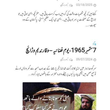
03/18/2025
تبصرہ لکھیے
کہتے ہیں کہ کچھ شخصیات وقت کی گرد میں دب کر مٹ جاتی ہیں، مگر کچھ ایسی ہوتی ہیں جو
تاریخ کے صفحات پر امر ہو جاتی ہیں۔ ایسی ہی ایک عظیم ہستی، پاکستان کے وہ
سپوت،...
بلاگز
7 ستمبر 1965،یومِ فضائیہ – وقار ندیم وڑائچ
09/07/2024
تبصرہ لکھیے
سرگودھا ایئر بیس انڈیا کا ٹارگٹ تھا نماز فجر پڑھنے کے بعد جب مسجد سے گھر واپس لوٹے
تو صبح صحن میں بچھی چارپائیوں پر بیٹھے والدہ محترمہ کے ہاتھوں تیار کردہ...