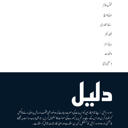
منتخب کالم
میڈیا واچ
نئے لکھاری
نقطہ نظر
ہیڈلائنز
واقعات
وسطی ایشیا
ادارہ ’دلیل‘ اپنے تمام قارئین کو اس بات کی دعوت دیتا ہے کہ وہ خود بھی مختلف مسائل پر اپنی رائے کا کھل
کر اظہار کریں اور اس کے لیے ہر تحریر پر تبصرے کی سہولت کا استعمال کریں۔ جو بھی ویب سائٹ پر لکھنے
کا متمنی ہو، وہ ادارہ ’دلیل‘ کا مستقل رکن بن سکتا ہے اور اپنی نگارشات شامل کرسکتا ہے۔