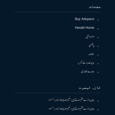
صفحات
Buy Adspace
Herald Home
ادارہ دلیل
پالیسی
مقاصد
ہدایات برائے تحریر
ہمارے لکھاری
تازہ تبصرے
جہاں دائرے ختم ہوتے ہیں- نعیم اللہ باجوہ
از
طاہرہ مسعود
جہاں دائرے ختم ہوتے ہیں- نعیم اللہ باجوہ
از
طاہرہ مسعود