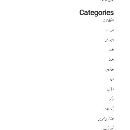
جولائی 2016
Categories
اختلافی نوٹ
ادبیات
اسپورٹس
افسانہ
افسانہ
افغانستان
الحاد
انتخاب
بلاگز
پاکستانیات
تازہ ترین خبریں
تبصرہ کتب