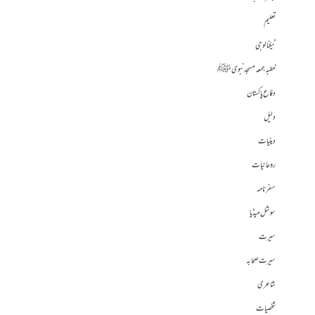
تعلیم
ٹیکنالوجی
خطبہ جمعہ مسجد نبوی ﷺ
دفاع پاکستان
دلیل
دینیات
روحانیات
سفرنامہ
سوشل میڈیا
سیرت
سیرت صحابہ
شاعری
شخصیات