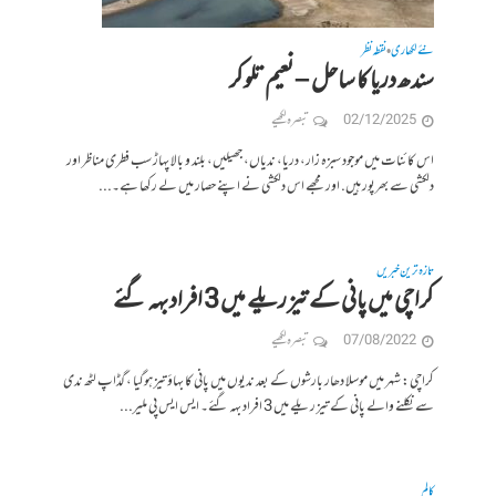
نئے لکھاری
نقطہ نظر
•
سندھ دریا کا ساحل – نعیم تلوکر
02/12/2025
تبصرہ لکھیے
اس کائنات میں موجود سبزہ زار، دریا، ندیاں، جھیلیں، بلند و بالا پہاڑ سب فطری مناظر اور
دلکشی سے بھرپور ہیں. اور مجھے اس دلکشی نے اپنے حصار میں لے رکھا ہے۔...
تازہ ترین خبریں
کراچی میں پانی کے تیز ریلے میں 3 افراد بہہ گئے
07/08/2022
تبصرہ لکھیے
کراچی: شہر میں موسلا دھار بارشوں کے بعد ندیوں میں پانی کا بہاؤ تیز ہوگیا ، گڈاپ لٹھ ندی
سے نکلنے والے پانی کے تیز ریلے میں 3 افراد بہہ گئے۔ ایس ایس پی ملیر...
کالم