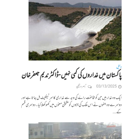
دلیل
پاکستان میں غداروں کی کمی نہیں -ڈاکٹر ندیم جعفرخان
03/13/2025
تبصرہ لکھیے
ایک وہ غدار ہیں جن کو مخالفت راۓ کی وجہ سے غداری کا سرٹیفکیٹ مل جاتا ہے اور
دوسرے وہ جنہوں نے اس ملک کی جڑوں کو حقیقی معنوں میں کھوکھلا کیا۔ دوسری قسم
کے...