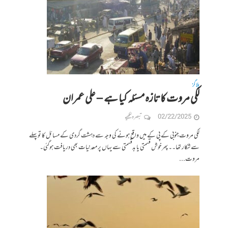
بلاگز
لکی مروت کا تازہ مسئلہ کیا ہے – علی عمران
02/22/2025
تبصرہ لکھیے
لکی مروت جنوبی کے پی کے میں واقع ہونے کی وجہ سے دہشت گردی کے مسائل کا توپہلے
سے شکار تھا۔۔ پھر خوش قسمتی یا بدقسمتی سے یہاں پر معدنیات بھی دریافت ہوگئی۔
مروت...