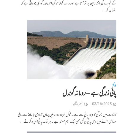
کے گولے کی مانند زمین پر اتر آتا ہے اور رات کو خاموشی اس قدر گہری ہو جاتی ہے کہ
انسان کو...
بلاگز
پانی زندگی ہے – رومانہ گوندل
03/16/2025
تبصرہ لکھیے
کائنات میں زندگی کا وجود پانی سے ہے۔ لیکن موجودہ دور میں جہاں آبادی بڑھنے سے باقی
مسائل آئے ہیں وہی پانی کی کمی بھی ایک اہم مسئلہ ہے ۔ ہر ملک پانی ذخیرہ کرنے...