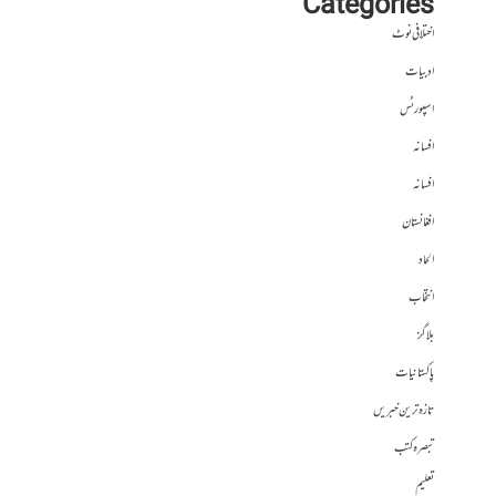
Categories
اختلافی نوٹ
ادبیات
اسپورٹس
افسانہ
افسانہ
افغانستان
الحاد
انتخاب
بلاگز
پاکستانیات
تازہ ترین خبریں
تبصرہ کتب
تعلیم