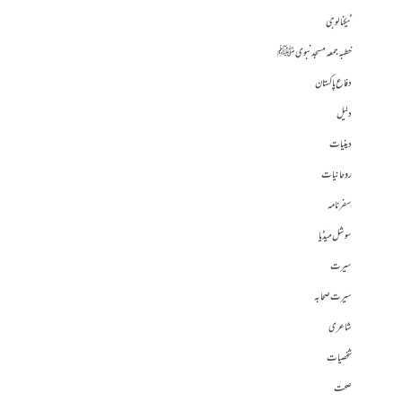
ٹیکنالوجی
خطبہ جمعہ مسجد نبوی ﷺ
دفاع پاکستان
دلیل
دینیات
روحانیات
سفرنامہ
سوشل میڈیا
سیرت
سیرت صحابہ
شاعری
شخصیات
صحت