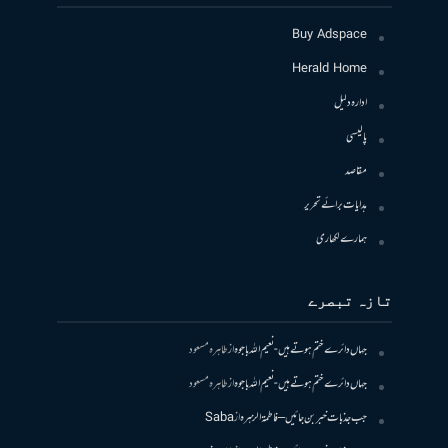
Buy Adspace
Herald Home
ادارہ دلیل
پالیسی
مقاصد
ہدایات برائے تحریر
ہمارے لکھاری
تازہ تبصرے
جہاں دائرے ختم ہوتے ہیں- نعیم اللہ باجوہ
از
طاہرہ مسعود
جہاں دائرے ختم ہوتے ہیں- نعیم اللہ باجوہ
از
طاہرہ مسعود
جب جذبات خبر بن جائیں – فاطمۃالزہرہ
از
Saba