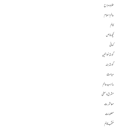
طنز و مزاح
عالم اسلام
کالم
کچھ خاص
کہانی
گوشہ خواتین
گوشہ ہند
مباحث
مذاہب عالم
مشرق وسطی
معاشرت
معلومات
منتخب کالم