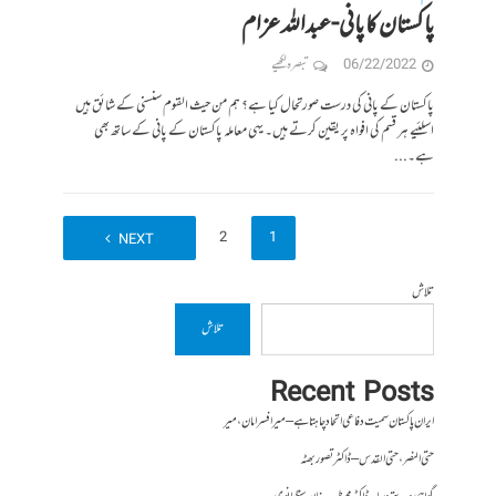
پاکستان کا پانی-عبداللہ عزام
06/22/2022
تبصرہ لکھیے
پاکستان کے پانی کی درست صورتحال کیا ہے؟ ہم من حیث القوم سنسنی کے شائق ہیں
اسلئیے ہر قسم کی افواہ پر یقین کرتے ہیں۔ یہی معاملہ پاکستان کے پانی کے ساتھ بھی
ہے۔...
2
1
NEXT
تلاش
تلاش
Recent Posts
ایران پاکستان سمیت دفاعی اتحاد چاہتا ہے – میر افسر امان،میر
حتی النصر ، حتی القدس – ڈاکٹر تصور بھٹہ