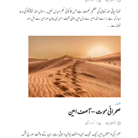
1 مہینہ پہلے
تبصرہ لکھیے
ٹھنڈا پانی اللہ تعالیٰ کی عظیم نعمت ہے جس کا کوئی نعم البدل نہیں. رسول اللہ ﷺ کی دعا
مبارکہ ہے: اے اللہ!میرے دل میں اپنی محبت،میری جان اورمیرے اہل اور
ٹھنڈے...
افسانہ
صحرائی موت – آصف امین
2 مہینے پہلے
تبصرہ لکھیے
صحرا کی وسعتوں میں ایک عجیب سی دہشت پوشیدہ ہوتی ہے. دن کے وقت سورج آگ