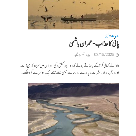
ادبیات
دلیل
•
پانی کا عذاب -عمران ہاشمی
02/15/2025
تبصرہ لکھیے
دادا نے کہانی کو آگے بڑھاتے ہوئے کہا : ’’ پھر کشتی رکی اور اس میں موجود آدمی ذات
اور دیگر جاندار، حشرات، پرندے ، درندے سبھی سہمے سہمے ایک دوسرے کو دیکھنے...