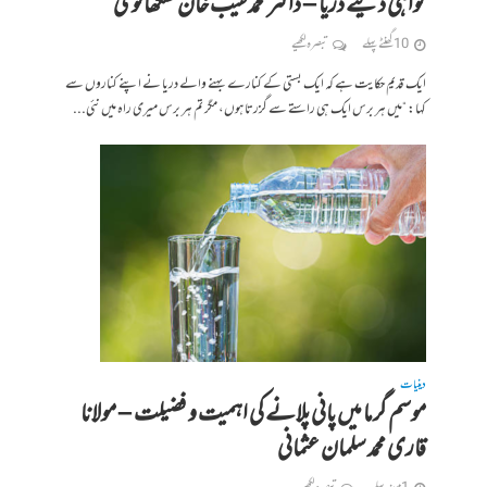
گواہی دیتے دریا – ڈاکٹر محمد طیب خان سنگھانوی
10 گھنٹے پہلے
تبصرہ لکھیے
ایک قدیم حکایت ہے کہ ایک بستی کے کنارے بہنے والے دریا نے اپنے کناروں سے
کہا: “میں ہر برس ایک ہی راستے سے گزرتا ہوں، مگر تم ہر برس میری راہ میں نئی...
دینیات
موسم گرما میں پانی پلانے کی اہمیت و فضیلت – مولانا
قاری محمد سلمان عثمانی