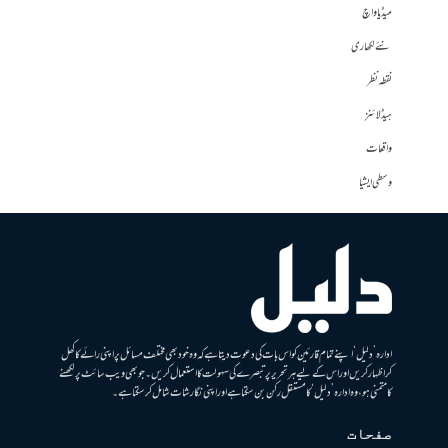
میڈیا واچ
نئے لکھاری
نقطہ نظر
ہیڈلائنز
واقعات
وسطی ایشیا
ادارہ ’دلیل‘ اپنے تمام قارئین کو اس بات کی دعوت دیتا ہے کہ وہ خود بھی مختلف مسائل پر اپنی رائے کا کھل
کر اظہار کریں اور اس کے لیے ہر تحریر پر تبصرے کی سہولت کا استعمال کریں۔ جو بھی ویب سائٹ پر لکھنے
کا متمنی ہو، وہ ادارہ ’دلیل‘ کا مستقل رکن بن سکتا ہے اور اپنی نگارشات شامل کرسکتا ہے۔
صفحات