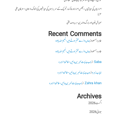
گواہی دیتے دریا – ڈاکٹر محمد طیب خان سنگھانوی
احراریوں کی عیاشیاں : مجلس احرار اور خاکسار تحریک کے سربراہوں کی عیاشیوں کی المناک داستان – عرفان علی
عزیز
موبائل فون اور بزرگ والدین- بریرہ صدیقی
Recent Comments
طاہرہ مسعود
از
جہاں دائرے ختم ہوتے ہیں- نعیم اللہ باجوہ
طاہرہ مسعود
از
جہاں دائرے ختم ہوتے ہیں- نعیم اللہ باجوہ
Saba
از
جب جذبات خبر بن جائیں – فاطمۃالزہرہ
نایاب زہرہ
از
جب جذبات خبر بن جائیں – فاطمۃالزہرہ
Zahra khan
از
جب جذبات خبر بن جائیں – فاطمۃالزہرہ
Archives
اگست 2026
جولائی 2026