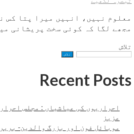
تبصرہ لکھیے
معلوم نہیں، انہیں میرا پتا کس نے
مجھے لگا کہ کوئی سخت پریشانی میں 
تلاش
تلاش
Recent Posts
احراریوں کی عیاشیاں : مجلس احرار 
عزیز
موبائل فون اور بزرگ والدین- بریر