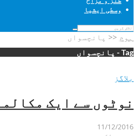
طنز و مزاح
وسطی ایشیا
ہوم
<<
پانچسواں
Tag - پانچسواں
بلاگز
نوٹوں سے ایک مکالمہ 
11/12/2016