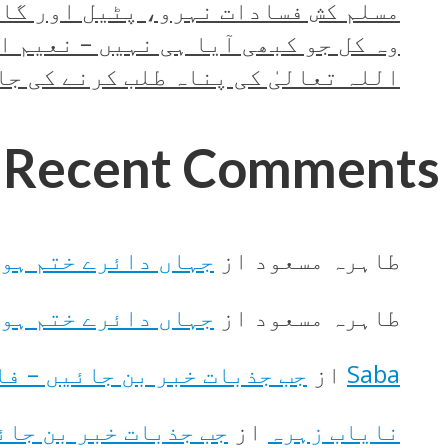
مسلم کش فسادات نہرو، پٹیل اور گاندھی کے م
وہ کل جو کبھی آیا ہی نہیں – نعیم ا
اللہ تعالیٰ کی پناہ طلب کرنے کی جا
Recent Comments
طاہرہ مسعود
از
جہاں دائرے ختم ہوت
طاہرہ مسعود
از
جہاں دائرے ختم ہوت
Saba
از
جب جذبات خبر بن جائیں – ف
نایاب زہرہ
از
جب جذبات خبر بن جائ