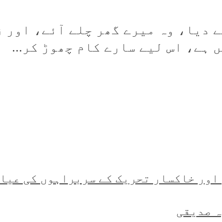
 دیا، وہ میرے گھر چلے آئے، اور ز
ہے، اس لیے سارے کام چھوڑ کر...
اور خاکسار تحریک کے سربراہوں کی عیا
ہ صدیقی