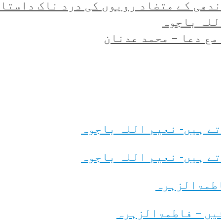
تضاد رویوں کی درد ناک داستان (2)- عرفان علی عز
للہ باجوہ
مع دعا – محمد عدنان
ے ہیں- نعیم اللہ باجوہ
ے ہیں- نعیم اللہ باجوہ
اطمۃالزہرہ
یں – فاطمۃالزہرہ