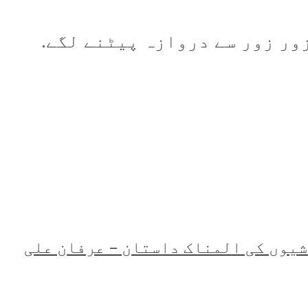
ور زور سے دروازہ پیٹنے لگے.
شیوں کی المناک داستان – عرفان علی