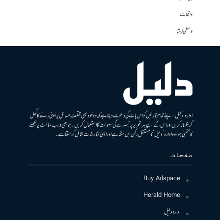
واقعات
وسطی ایشیا
ادارہ ’دلیل‘ اپنے تمام قارئین کو اس بات کی دعوت دیتا ہے کہ وہ خود بھی مختلف مسائل پر اپنی رائے کا کھل
کر اظہار کریں اور اس کے لیے ہر تحریر پر تبصرے کی سہولت کا استعمال کریں۔ جو بھی ویب سائٹ پر لکھنے
کا متمنی ہو، وہ ادارہ ’دلیل‘ کا مستقل رکن بن سکتا ہے اور اپنی نگارشات شامل کرسکتا ہے۔
صفحات
Buy Adspace
Herald Home
ادارہ دلیل