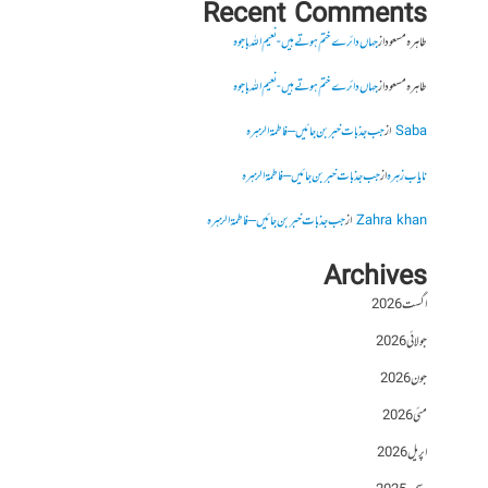
Recent Comments
طاہرہ مسعود
از
جہاں دائرے ختم ہوتے ہیں- نعیم اللہ باجوہ
طاہرہ مسعود
از
جہاں دائرے ختم ہوتے ہیں- نعیم اللہ باجوہ
Saba
از
جب جذبات خبر بن جائیں – فاطمۃالزہرہ
نایاب زہرہ
از
جب جذبات خبر بن جائیں – فاطمۃالزہرہ
Zahra khan
از
جب جذبات خبر بن جائیں – فاطمۃالزہرہ
Archives
اگست 2026
جولائی 2026
جون 2026
مئی 2026
اپریل 2026