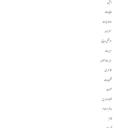
دلیل
دینیات
روحانیات
سفرنامہ
سوشل میڈیا
سیرت
سیرت صحابہ
شاعری
شخصیات
صحت
طنز و مزاح
عالم اسلام
کالم