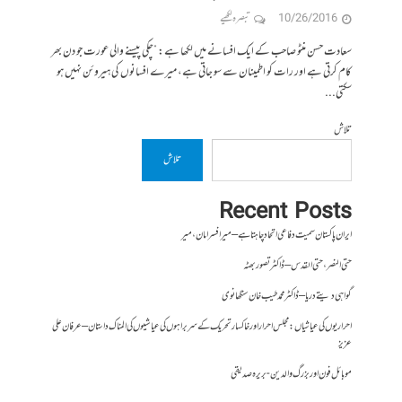
10/26/2016
تبصرہ لکھیے
سعادت حسن منٹو صاحب کے ایک افسانے میں لکھا ہے: ”چکی پیسنے والی عورت جو دن بھر
کام کرتی ہے اور رات کو اطمینان سے سو جاتی ہے، میرے افسانوں کی ہیروئن نہیں ہو
سکتی...
تلاش
تلاش
Recent Posts
ایران پاکستان سمیت دفاعی اتحاد چاہتا ہے – میر افسر امان،میر
حتی النصر ، حتی القدس – ڈاکٹر تصور بھٹہ
گواہی دیتے دریا – ڈاکٹر محمد طیب خان سنگھانوی
احراریوں کی عیاشیاں : مجلس احرار اور خاکسار تحریک کے سربراہوں کی عیاشیوں کی المناک داستان – عرفان علی
عزیز
موبائل فون اور بزرگ والدین- بریرہ صدیقی