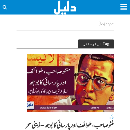
ہوم
<<
پارسائی
Tag - پارسائی
بلاگز
منٹو صاحب، طوائف اور پارسائی کا بوجھ – زینی سحر