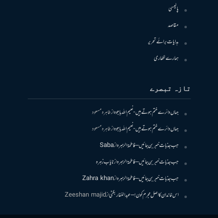
پالیسی
مقاصد
ہدایات برائے تحریر
ہمارے لکھاری
تازہ تبصرے
جہاں دائرے ختم ہوتے ہیں- نعیم اللہ باجوہ
از
طاہرہ مسعود
جہاں دائرے ختم ہوتے ہیں- نعیم اللہ باجوہ
از
طاہرہ مسعود
جب جذبات خبر بن جائیں – فاطمۃالزہرہ
از
Saba
جب جذبات خبر بن جائیں – فاطمۃالزہرہ
از
نایاب زہرہ
جب جذبات خبر بن جائیں – فاطمۃالزہرہ
از
Zahra khan
اس خاندان کا اصل مجرم کون! – عبدالغفار بگٹی
از
Zeeshan majid