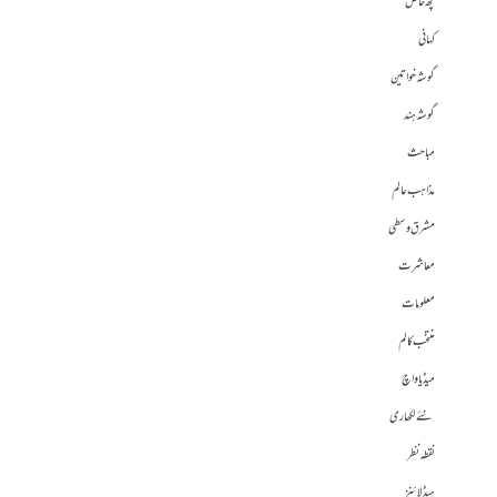
کچھ خاص
کہانی
گوشہ خواتین
گوشہ ہند
مباحث
مذاہب عالم
مشرق وسطی
معاشرت
معلومات
منتخب کالم
میڈیا واچ
نئے لکھاری
نقطہ نظر
ہیڈلائنز