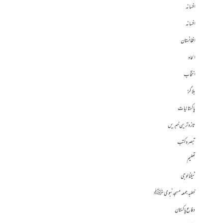
افسانہ
افسانہ
افغانستان
الحاد
انتخاب
بلاگز
پاکستانیات
تازہ ترین خبریں
تبصرہ کتب
تعلیم
ٹیکنالوجی
خطبہ جمعہ مسجد نبوی ﷺ
دفاع پاکستان