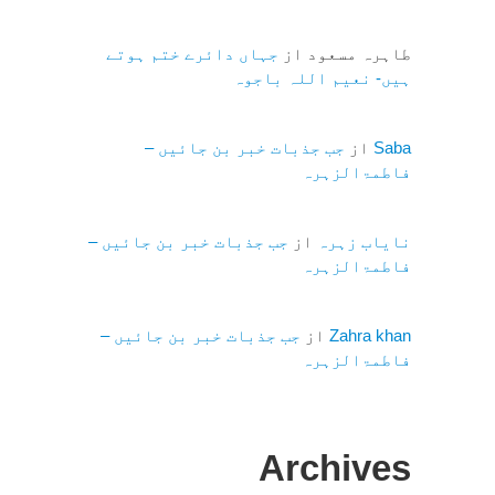
طاہرہ مسعود
از
جہاں دائرے ختم ہوتے
ہیں- نعیم اللہ باجوہ
Saba
از
جب جذبات خبر بن جائیں –
فاطمۃالزہرہ
نایاب زہرہ
از
جب جذبات خبر بن جائیں –
فاطمۃالزہرہ
Zahra khan
از
جب جذبات خبر بن جائیں –
فاطمۃالزہرہ
Archives