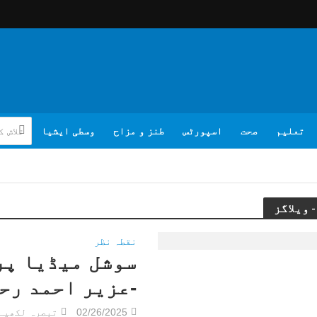
تعلیم
صحت
اسپورٹس
طنز و مزاح
وسطی ایشیا
نقطہ نظر
سوشل میڈیا پر
-عزیر احمد رح
02/26/2025
تبصرہ لکھیے