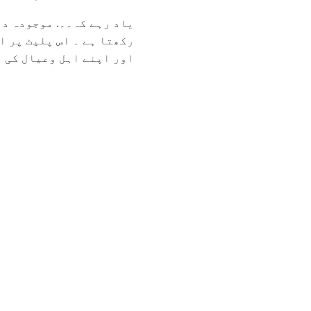
یاد رہے کہ۔۔. موجودہ دو
رکھتا ہے ۔ اس پلیٹ پر ا
اور اپنے اہل وعیال کی عز