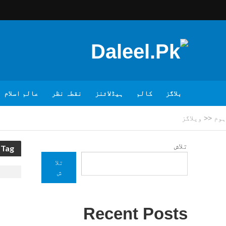
بلاگز
کالم
ہیڈلائنز
نقطہ نظر
عالم اسلام
ہوم
<<
ویلاگز
تلاش
Tag - ویلاگز
تلا
ش
Recent Posts