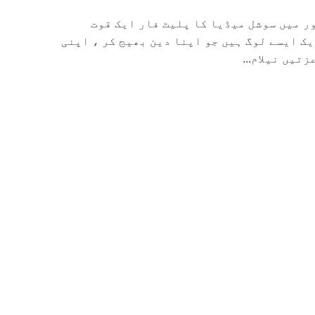
ر میں سوشل میڈیا کا پلیٹ فار ایک قوت
یک ایسے لوگ ہیں جو اپنا دین بھیج کر ، اپنی
تیں نیلام...