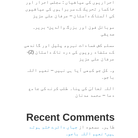
احراریوں کی عیاشیاں : مجلس احرار اور
خاکسار تحریک کے سربراہوں کی عیاشیوں
کی المناک داستان – عرفان علی عزیز
موبائل فون اور بزرگ والدین- بریرہ
صدیقی
مسلم کش فسادات نہرو، پٹیل اور گاندھی
کے متضاد رویوں کی درد ناک داستان (2)-
عرفان علی عزیز
وہ کل جو کبھی آیا ہی نہیں – نعیم اللہ
باجوہ
اللہ تعالیٰ کی پناہ طلب کرنے کی جامع
دعا – محمد عدنان
Recent Comments
طاہرہ مسعود
از
جہاں دائرے ختم ہوتے
ہیں- نعیم اللہ باجوہ