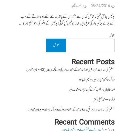
08/24/2016
تبصرہ لکھیے
پولیس جانتی تھی کہ قاتل کہاں ہے مگر اس کے ہاتھ بندھے تھے! وہ علاقے کے سب
سے بڑے جاگیردار کی حویلی میں تھا۔ پولیس کیا کرتی! پولیس کے افسر کی، جو ضلع بھر کا...
تلاش
تلاش
Recent Posts
مسلم کش فسادات نہرو، پٹیل اور گاندھی کے متضاد رویوں کی درد ناک داستان (2)- عرفان علی عزیز
وہ کل جو کبھی آیا ہی نہیں – نعیم اللہ باجوہ
اللہ تعالیٰ کی پناہ طلب کرنے کی جامع دعا – محمد عدنان
ایٹوموسو – محمد جمیل اختر
مسلم کش فسادات : نہرو، پٹیل اور گاندھی کے متضاد رویوں کی درد ناک داستان – عرفان علی عزیز
Recent Comments
طاہرہ مسعود
از
جہاں دائرے ختم ہوتے ہیں- نعیم اللہ باجوہ