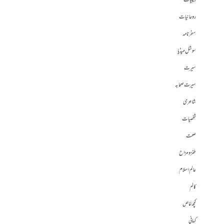
دینیات
روحانیات
سفرنامہ
سوشل میڈیا
سیرت
سیرت صحابہ
شاعری
شخصیات
صحت
طنز و مزاح
عالم اسلام
کالم
کچھ خاص
کہانی