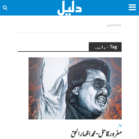
ہوم
<<
وڈیرہ
Tag - وڈیرہ
کالم
مفرور قاتل-محمد اظہار الحق