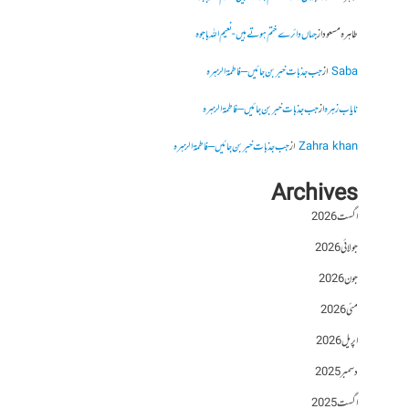
طاہرہ مسعود
از
جہاں دائرے ختم ہوتے ہیں- نعیم اللہ باجوہ
Saba
از
جب جذبات خبر بن جائیں – فاطمۃالزہرہ
نایاب زہرہ
از
جب جذبات خبر بن جائیں – فاطمۃالزہرہ
Zahra khan
از
جب جذبات خبر بن جائیں – فاطمۃالزہرہ
Archives
اگست 2026
جولائی 2026
جون 2026
مئی 2026
اپریل 2026
دسمبر 2025
اگست 2025