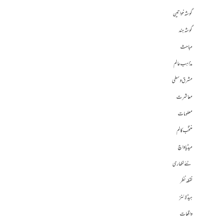
گوشہ خواتین
گوشہ ہند
مباحث
مذاہب عالم
مشرق وسطی
معاشرت
معلومات
منتخب کالم
میڈیا واچ
نئے لکھاری
نقطہ نظر
ہیڈلائنز
واقعات