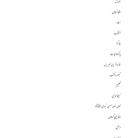
افسانہ
افغانستان
الحاد
انتخاب
بلاگز
پاکستانیات
تازہ ترین خبریں
تبصرہ کتب
تعلیم
ٹیکنالوجی
خطبہ جمعہ مسجد نبوی ﷺ
دفاع پاکستان
دلیل