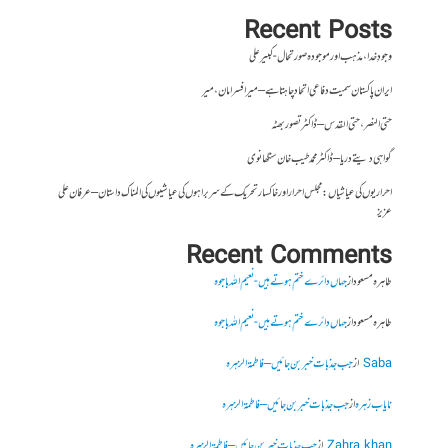
Recent Posts
وجودِ خدا، مذہب اور موجودہ صورتحال- کبیر علی
ایران پاکستان سمیت دفاعی اتحاد چاہتا ہے – میر افسر امان،میر
حتی النصر ، حتی القدس – ڈاکٹر تصور بھٹہ
گواہی دیتے دریا – ڈاکٹر محمد طیب خان سنگھانوی
احراریوں کی عیاشیاں : مجلس احرار اور خاکسار تحریک کے سربراہوں کی عیاشیوں کی المناک داستان – عرفان علی
عزیز
Recent Comments
طاہرہ مسعود
از
جہاں دائرے ختم ہوتے ہیں- نعیم اللہ باجوہ
طاہرہ مسعود
از
جہاں دائرے ختم ہوتے ہیں- نعیم اللہ باجوہ
Saba
از
جب جذبات خبر بن جائیں – فاطمۃالزہرہ
نایاب زہرہ
از
جب جذبات خبر بن جائیں – فاطمۃالزہرہ
Zahra khan
از
جب جذبات خبر بن جائیں – فاطمۃالزہرہ