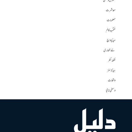
مشرق وسطی
معاشرت
معلومات
منتخب کالم
میڈیا واچ
نئے لکھاری
نقطہ نظر
ہیڈلائنز
واقعات
وسطی ایشیا