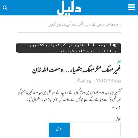
ہوم
<<
وسعت اللہ خان، مہلک ہتھیار، کشمیر، پیلٹ گن، ہندوستان، گولیاں
Tag - وسعت اللہ خان، مہلک ہتھیار، کشمیر،
پیلٹ گن، ہندوستان، گولیاں
کالم
غیر مہلک مگر مہلک ہتھیار…وسعت اللہ خان
07/17/2016
تبصرہ لکھیے
کشمیر میں جب دو ہزار دس میں دو لڑکیوں کے ریپ کے ردِعمل میں ریاست گیر بدامنی کی
لہر اٹھی تو اسے دبانے کے لیے پولیس نے پیلٹ گن نامی نیا ہتھیار استعمال کیا۔
یوں...
تلاش
تلاش