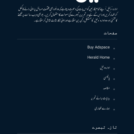
ادارہ ’دلیل‘ اپنے تمام قارئین کو اس بات کی دعوت دیتا ہے کہ وہ خود بھی مختلف مسائل پر اپنی رائے کا کھل
کر اظہار کریں اور اس کے لیے ہر تحریر پر تبصرے کی سہولت کا استعمال کریں۔ جو بھی ویب سائٹ پر لکھنے
کا متمنی ہو، وہ ادارہ ’دلیل‘ کا مستقل رکن بن سکتا ہے اور اپنی نگارشات شامل کرسکتا ہے۔
صفحات
Buy Adspace
Herald Home
ادارہ دلیل
پالیسی
مقاصد
ہدایات برائے تحریر
ہمارے لکھاری
تازہ تبصرے