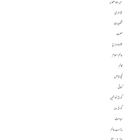
سیرت صحابہ
شاعری
شخصیات
صحت
طنز و مزاح
عالم اسلام
کالم
کچھ خاص
کہانی
گوشہ خواتین
گوشہ ہند
مباحث
مذاہب عالم