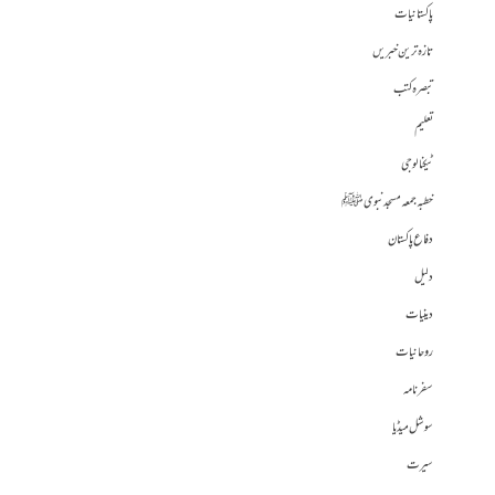
پاکستانیات
تازہ ترین خبریں
تبصرہ کتب
تعلیم
ٹیکنالوجی
خطبہ جمعہ مسجد نبوی ﷺ
دفاع پاکستان
دلیل
دینیات
روحانیات
سفرنامہ
سوشل میڈیا
سیرت