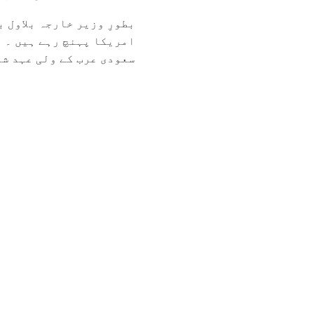
امریکا پہنچ رہے ہیں ۔ ا
سعودی عرب کے ولی عہد شہ