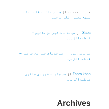
طاہرہ مسعود
از
جہاں دائرے ختم ہوتے
ہیں- نعیم اللہ باجوہ
Saba
از
جب جذبات خبر بن جائیں –
فاطمۃالزہرہ
نایاب زہرہ
از
جب جذبات خبر بن جائیں –
فاطمۃالزہرہ
Zahra khan
از
جب جذبات خبر بن جائیں –
فاطمۃالزہرہ
Archives