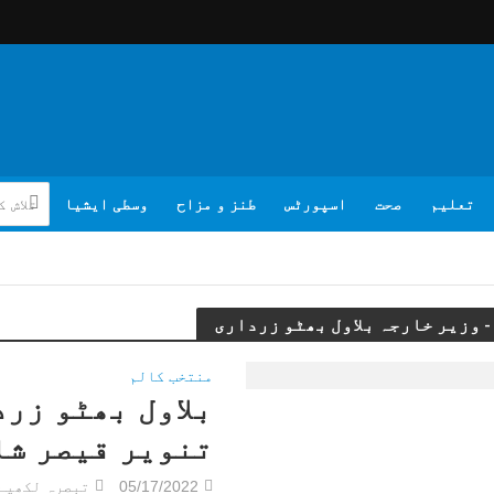
تعلیم
صحت
اسپورٹس
طنز و مزاح
وسطی ایشیا
منتخب کالم
بلاول بھٹو زرد
تنویر قیصر شا
05/17/2022
تبصرہ لکھیے