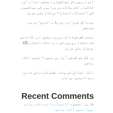
احراریوں کی عیاشیاں : مجلس احرار اور
خاکسار تحریک کے سربراہوں کی عیاشیوں
کی المناک داستان – عرفان علی عزیز
موبائل فون اور بزرگ والدین- بریرہ
صدیقی
مسلم کش فسادات نہرو، پٹیل اور گاندھی
کے متضاد رویوں کی درد ناک داستان (2)-
عرفان علی عزیز
وہ کل جو کبھی آیا ہی نہیں – نعیم اللہ
باجوہ
اللہ تعالیٰ کی پناہ طلب کرنے کی جامع
دعا – محمد عدنان
Recent Comments
طاہرہ مسعود
از
جہاں دائرے ختم ہوتے
ہیں- نعیم اللہ باجوہ