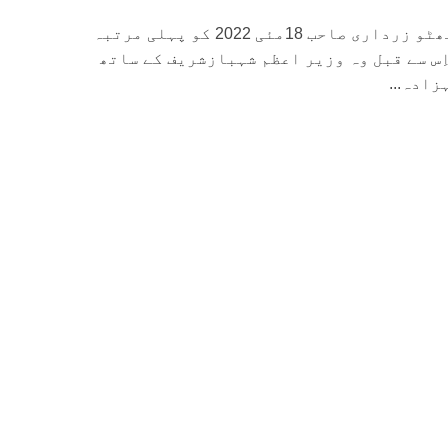
بطورِ وزیر خارجہ بلاول بھٹو زرداری صاحب 18مئی 2022 کو پہلی مرتبہ
ِس سے قبل وہ وزیر اعظم شہبازشریف کے ساتھ
زادہ...