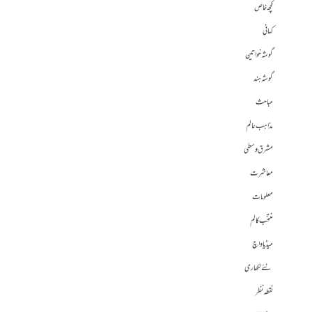
کچھ خاص
کہانی
گوشہ خواتین
گوشہ ہند
مباحث
مذاہب عالم
مشرق وسطی
معاشرت
معلومات
منتخب کالم
میڈیا واچ
نئے لکھاری
نقطہ نظر