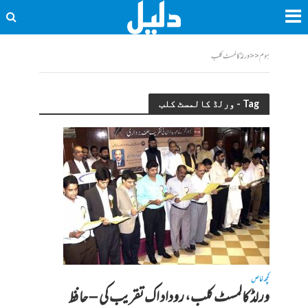
ہوم
<<
ورلڈ کالمسٹ کلب
Tag - ورلڈ کالمسٹ کلب
کچھ خاص
ورلڈ کالمسٹ کلب، روداد اک تقریب کی – حافظ