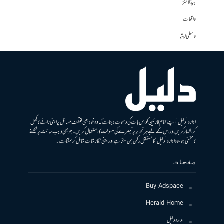
ہیڈلائنز
واقعات
وسطی ایشیا
ادارہ ’دلیل‘ اپنے تمام قارئین کو اس بات کی دعوت دیتا ہے کہ وہ خود بھی مختلف مسائل پر اپنی رائے کا کھل
کر اظہار کریں اور اس کے لیے ہر تحریر پر تبصرے کی سہولت کا استعمال کریں۔ جو بھی ویب سائٹ پر لکھنے
کا متمنی ہو، وہ ادارہ ’دلیل‘ کا مستقل رکن بن سکتا ہے اور اپنی نگارشات شامل کرسکتا ہے۔
صفحات
Buy Adspace
Herald Home
ادارہ دلیل