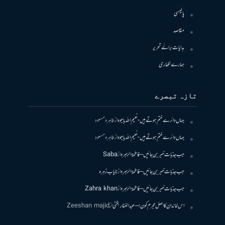
پالیسی
مقاصد
ہدایات برائے تحریر
ہمارے لکھاری
تازہ تبصرے
جہاں دائرے ختم ہوتے ہیں- نعیم اللہ باجوہ
از
طاہرہ مسعود
جہاں دائرے ختم ہوتے ہیں- نعیم اللہ باجوہ
از
طاہرہ مسعود
جب جذبات خبر بن جائیں – فاطمۃالزہرہ
از
Saba
جب جذبات خبر بن جائیں – فاطمۃالزہرہ
از
نایاب زہرہ
جب جذبات خبر بن جائیں – فاطمۃالزہرہ
از
Zahra khan
اس خاندان کا اصل مجرم کون! – عبدالغفار بگٹی
از
Zeeshan majid