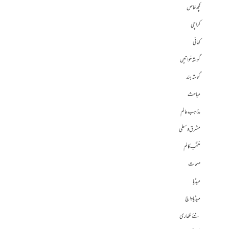
کچھ خاص
کراچی
کہانی
گوشہ خواتین
گوشہ ہند
مباحث
مذاہب عالم
مشرق وسطی
منتخب کالم
مہمات
میڈیا
میڈیا واچ
نئے لکھاری