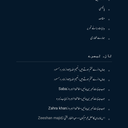
پالیسی
مقاصد
ہدایات برائے تحریر
ہمارے لکھاری
تازہ تبصرے
جہاں دائرے ختم ہوتے ہیں- نعیم اللہ باجوہ
از
طاہرہ مسعود
جہاں دائرے ختم ہوتے ہیں- نعیم اللہ باجوہ
از
طاہرہ مسعود
جب جذبات خبر بن جائیں – فاطمۃالزہرہ
از
Saba
جب جذبات خبر بن جائیں – فاطمۃالزہرہ
از
نایاب زہرہ
جب جذبات خبر بن جائیں – فاطمۃالزہرہ
از
Zahra khan
اس خاندان کا اصل مجرم کون! – عبدالغفار بگٹی
از
Zeeshan majid