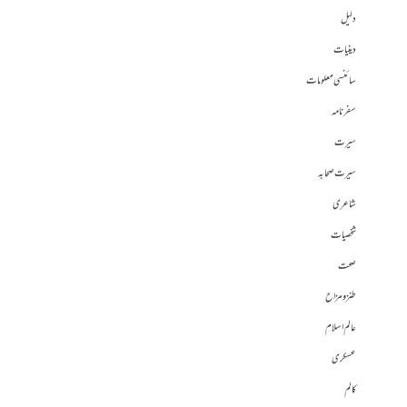
دلیل
دینیات
سائنسی معلومات
سفرنامہ
سیرت
سیرت صحابہ
شاعری
شخصیات
صحت
طنز و مزاح
عالم اسلام
عسکری
کالم