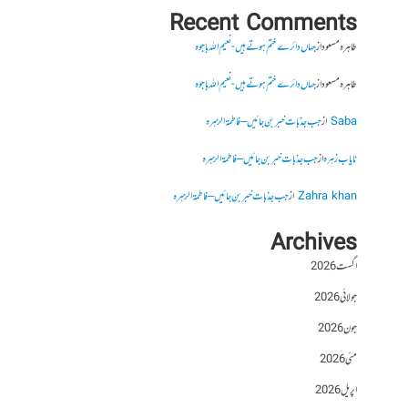
Recent Comments
طاہرہ مسعود
از
جہاں دائرے ختم ہوتے ہیں- نعیم اللہ باجوہ
طاہرہ مسعود
از
جہاں دائرے ختم ہوتے ہیں- نعیم اللہ باجوہ
Saba
از
جب جذبات خبر بن جائیں – فاطمۃالزہرہ
نایاب زہرہ
از
جب جذبات خبر بن جائیں – فاطمۃالزہرہ
Zahra khan
از
جب جذبات خبر بن جائیں – فاطمۃالزہرہ
Archives
اگست 2026
جولائی 2026
جون 2026
مئی 2026
اپریل 2026