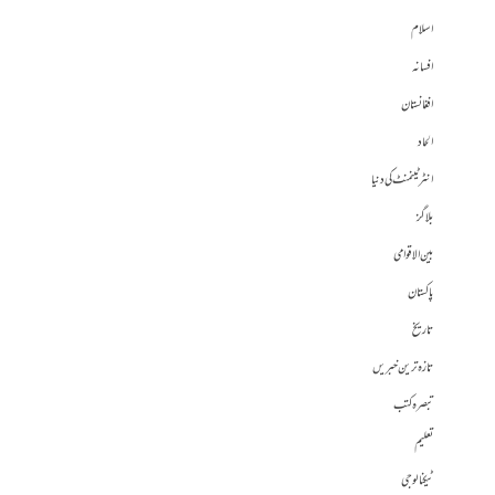
اسلام
افسانہ
افغانستان
الحاد
انٹرٹینمنٹ کی دنیا
بلاگز
بین الاقوامی
پاکستان
تاریخ
تازہ ترین خبریں
تبصرہ کتب
تعلیم
ٹیکنالوجی