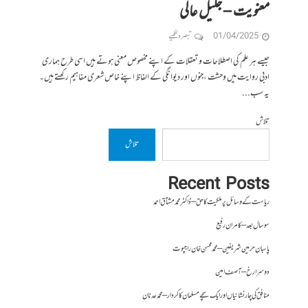
معنویت – جلیل عالی
01/04/2025
تبصرہ لکھیے
جیسے ہر علم کی اصطلاحات و تعقلات کے اپنے مخصوص معنی ہوتے ہیں اسی طرح ہماری
ادبی روایت میں وحشت ،جنوں اور دیوانگی کے الفاظ اپنے خاص شعری مفاہیم رکھتے ہیں۔
یہ سب...
تلاش
تلاش
Recent Posts
ریاست کے وسائل پر ملکیت کا حق – ڈاکٹر محمد مشتاق احمد
سو سال بعد – کامران رفیع
پاسبانِ حرمین شریفین – محمد محسن خان راجپوت
دوسرا رخ – آصف امین
منافق کی چار نشانیاں اور ایک سچے مسلمان کا کردار – محمد عدنان