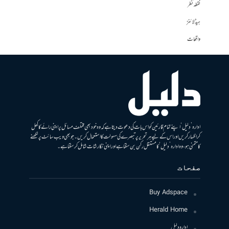
نقطہ نظر
ہیڈلائنز
واقعات
ادارہ ’دلیل‘ اپنے تمام قارئین کو اس بات کی دعوت دیتا ہے کہ وہ خود بھی مختلف مسائل پر اپنی رائے کا کھل
کر اظہار کریں اور اس کے لیے ہر تحریر پر تبصرے کی سہولت کا استعمال کریں۔ جو بھی ویب سائٹ پر لکھنے
کا متمنی ہو، وہ ادارہ ’دلیل‘ کا مستقل رکن بن سکتا ہے اور اپنی نگارشات شامل کرسکتا ہے۔
صفحات
Buy Adspace
Herald Home
ادارہ دلیل