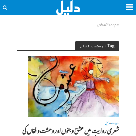
ہوم
<<
وحشت و فغاں
Tag - وحشت و فغاں
ادبیات
دلیل
•
شعری روایت میں عشق و جنوں اور وحشت و فغاں کی