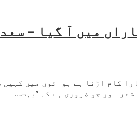
راں میں آ گیا – سعد
را کام اڑنا ہے ہوائوں میں کہیں سے
عر اور جو ضروری ہے کہ ’’بہت...