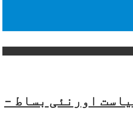
یاست اورنئی بساط –