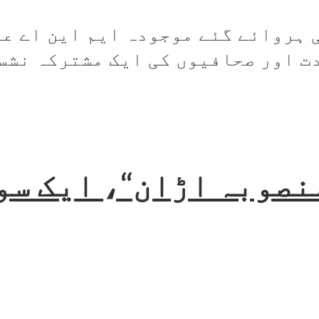
 ہروائے گئے موجودہ ایم این اے عا
 اور صحافیوں کی ایک مشترکہ نشست.
نصوبہ اڑان“، ایک سو