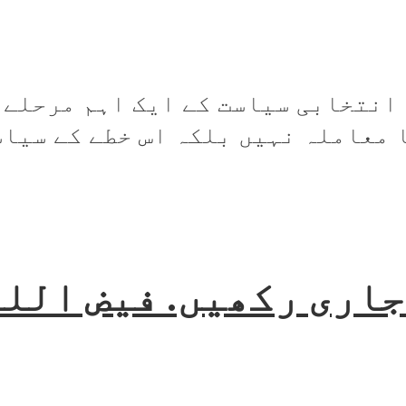
انتخابی سیاست کے ایک اہم مرحلے م
معاملہ نہیں بلکہ اس خطے کے سیاسی
جاری رکھیں. فیض اللہ