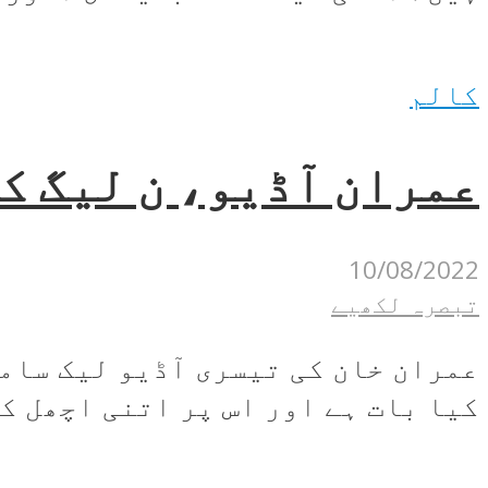
کالم
عمران آڈیو، ن لیگ ک
10/08/2022
تبصرہ لکھیے
عمران خان کی تیسری آڈیو لیک سامن
کیا بات ہے اور اس پر اتنی اچھل کو