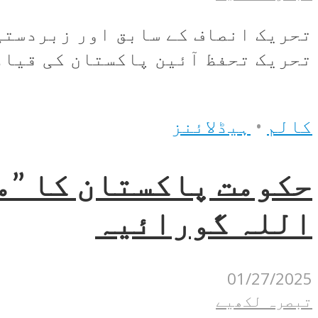
تحریک انصاف کے سابق اور زبردستی
تحریک تحفظ آئین پاکستان کی قیادت
کالم
•
ہیڈلائنز
حکومت پاکستان کا ”م
اللہ گورائیہ
01/27/2025
تبصرہ لکھیے