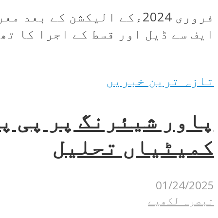
فروری 2024ءکے الیکشن کے 
ایف سے ڈیل اور قسط کے اجرا کا تھا
تازہ ترین خبریں
پاور شیئرنگ پر پی پ
کمیٹیاں تحلیل
01/24/2025
تبصرہ لکھیے