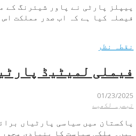
پیپلز پارٹی نے پاور شیئرنگ کے مع
فیصلہ کیا ہے کہ اب صدر مملکت اس 
نقطہ نظر
فیملی لمیٹیڈ پارٹیا
01/23/2025
تبصرہ لکھیے
پاکستان میں سیاسی پارٹیاں برائے
ہیں۔ ملکی سیاست کا بنیادی محور ص