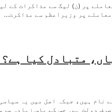
املے پر (ن) لیگ سے مذاکرات کے ل
معاملے پر وزیراعظم سے مذاکرت...
ں، متبادل کیا ہے؟ 
 نام ہیں، جبکہ اصل میں یہ سیاسی
رف دولت ہے۔ جس کے پاس زیادہ سرما