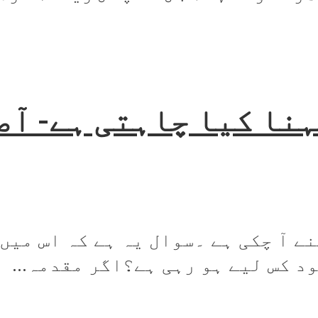
ہنا کیا چاہتی ہے- آص
ے آ چکی ہے ۔سوال یہ ہے کہ اس میں
د کس لیے ہو رہی ہے؟اگر مقدمہ...