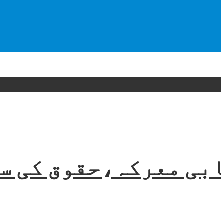
بی معرکہ،حقوق کی س