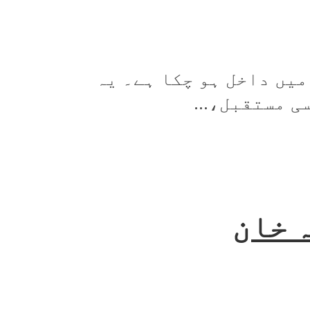
یں داخل ہو چکا ہے۔ یہ
 مستقبل،...
 خان