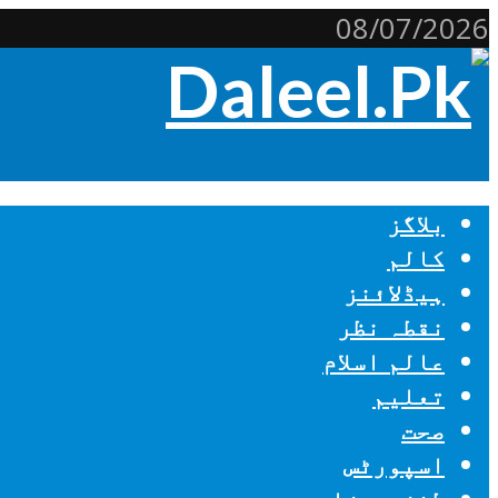
08/07/2026
بلاگز
کالم
ہیڈلائنز
نقطہ نظر
عالم اسلام
تعلیم
صحت
اسپورٹس