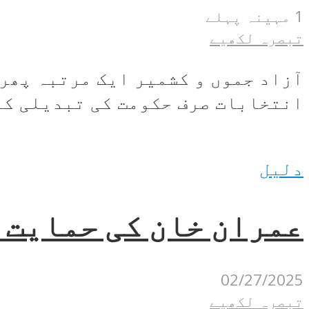
1 مہینہ پہلے
تبصرہ لکھیے
آزاد جموں و کشمیر ایک مرتبہ پھر 
انتخابات صرف حکومت کی تبدیلی کا 
دلیل
عمران خان کی حمایت 
02/27/2025
تبصرہ لکھیے