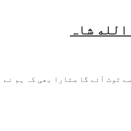
 الله شاہ
 ٹوٹ آئے گا ستارا بھی کہ ہم نے