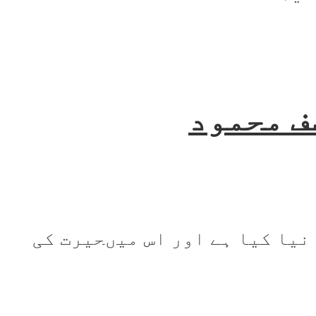
ف محمود
 نیا کیا ہے اور اس میںحیرت کی