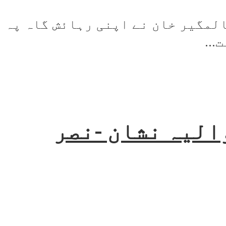
لمگیر خان نے اپنی رہائش گاہ پہ
..
الیہ نشان -نصر