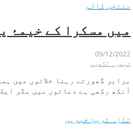
منتخب کالم
میں مسکرا کے خیمۂ یا
09/12/2022
تبصرہ لکھیے
برابر گھورتے رہنا خلائوں میں ہما
آنکھ رکھی ہے دعائوں میں مگر ایک ش
تازہ ترین خبریں