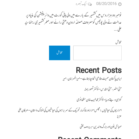
08/20/2016
ایک تبصرہ
نومبر دو ہزار دس میں کشمیر کے بارے میں دلی ہائی کورٹ میں دائر پٹیشن کی بنیاد پر
عدالت نے دلی پولیس کو معروف مصنفہ ارون دھتی رائے اور معمر کشمیری رہنما سیّد
علی...
تلاش
تلاش
Recent Posts
ایران پاکستان سمیت دفاعی اتحاد چاہتا ہے – میر افسر امان،میر
حتی النصر ، حتی القدس – ڈاکٹر تصور بھٹہ
گواہی دیتے دریا – ڈاکٹر محمد طیب خان سنگھانوی
احراریوں کی عیاشیاں : مجلس احرار اور خاکسار تحریک کے سربراہوں کی عیاشیوں کی المناک داستان – عرفان علی
عزیز
موبائل فون اور بزرگ والدین- بریرہ صدیقی