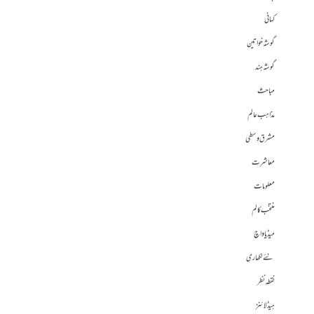
کہانی
گوشہ خواتین
گوشہ ہند
مباحث
مذاہب عالم
مشرق وسطی
معاشرت
معلومات
منتخب کالم
میڈیا واچ
نئے لکھاری
نقطہ نظر
ہیڈلائنز