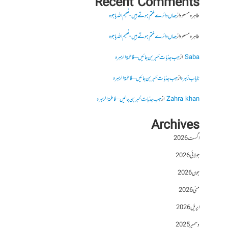
Recent Comments
طاہرہ مسعود
از
جہاں دائرے ختم ہوتے ہیں- نعیم اللہ باجوہ
طاہرہ مسعود
از
جہاں دائرے ختم ہوتے ہیں- نعیم اللہ باجوہ
Saba
از
جب جذبات خبر بن جائیں – فاطمۃالزہرہ
نایاب زہرہ
از
جب جذبات خبر بن جائیں – فاطمۃالزہرہ
Zahra khan
از
جب جذبات خبر بن جائیں – فاطمۃالزہرہ
Archives
اگست 2026
جولائی 2026
جون 2026
مئی 2026
اپریل 2026
دسمبر 2025