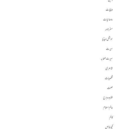
دلیل
دینیات
روحانیات
سفرنامہ
سوشل میڈیا
سیرت
سیرت صحابہ
شاعری
شخصیات
صحت
طنز و مزاح
عالم اسلام
کالم
کچھ خاص