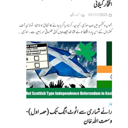
افتخار گیلانی
01/11/2025
تبصرہ لکھیے
جمو ں و کشمیر میں جب اوڑی، کیرن، کرناہ یا گریز جانے کا اتفاق ہوتا تھا، تو لائن آف
کنٹرول کے اس پار دیکھتے ہوئے لگتا تھا جیسےوہاں کوئی طلسماتی سرزمین ہے۔ اوڑی...
کالم
رائے شماری سے اٹوٹ انگ تک (حصہ اول)-
وسعت اللہ خان