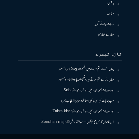
پالیسی
مقاصد
ہدایات برائے تحریر
ہمارے لکھاری
تازہ تبصرے
جہاں دائرے ختم ہوتے ہیں- نعیم اللہ باجوہ
از
طاہرہ مسعود
جہاں دائرے ختم ہوتے ہیں- نعیم اللہ باجوہ
از
طاہرہ مسعود
جب جذبات خبر بن جائیں – فاطمۃالزہرہ
از
Saba
جب جذبات خبر بن جائیں – فاطمۃالزہرہ
از
نایاب زہرہ
جب جذبات خبر بن جائیں – فاطمۃالزہرہ
از
Zahra khan
اس خاندان کا اصل مجرم کون! – عبدالغفار بگٹی
از
Zeeshan majid