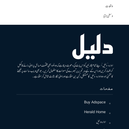
واقعات
وسطی ایشیا
ادارہ ’دلیل‘ اپنے تمام قارئین کو اس بات کی دعوت دیتا ہے کہ وہ خود بھی مختلف مسائل پر اپنی رائے کا کھل
کر اظہار کریں اور اس کے لیے ہر تحریر پر تبصرے کی سہولت کا استعمال کریں۔ جو بھی ویب سائٹ پر لکھنے
کا متمنی ہو، وہ ادارہ ’دلیل‘ کا مستقل رکن بن سکتا ہے اور اپنی نگارشات شامل کرسکتا ہے۔
صفحات
Buy Adspace
Herald Home
ادارہ دلیل