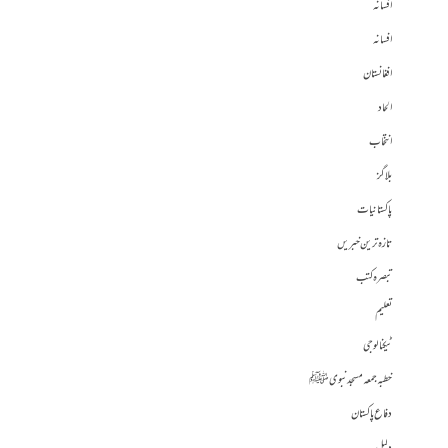
افسانہ
افسانہ
افغانستان
الحاد
انتخاب
بلاگز
پاکستانیات
تازہ ترین خبریں
تبصرہ کتب
تعلیم
ٹیکنالوجی
خطبہ جمعہ مسجد نبوی ﷺ
دفاع پاکستان