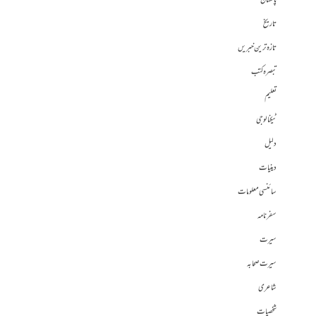
پاکستان
تاریخ
تازہ ترین خبریں
تبصرہ کتب
تعلیم
ٹیکنالوجی
دلیل
دینیات
سائنسی معلومات
سفرنامہ
سیرت
سیرت صحابہ
شاعری
شخصیات