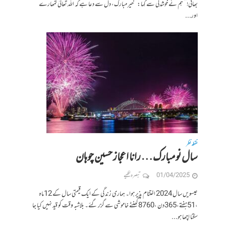
بھائی!‘‘ ہم نے خوشدلی سے کہا: ’’خیر مبارک، دل سے دعا ہے کہ اللہ تعالیٰ تمھارے
اور...
نقطہ نظر
سال نو مبارک… رانا اعجاز حسین چوہان
01/04/2025
تبصرہ لکھیے
عیسویں سال 2024 اختتام پذیر ہوا۔ ہماری زندگی کے ایک قیمتی سال کے 12ماہ
،51ہفتے،365دن ،8760گھنٹے خاموشی سے گزر گئے۔ بلاشبہ وقت کو قید نہیں کیا جا
سکتا اچھا ہو...