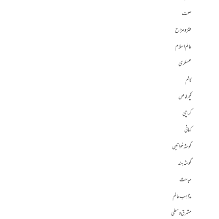
صحت
طنز و مزاح
عالم اسلام
عسکری
کالم
کچھ خاص
کراچی
کہانی
گوشہ خواتین
گوشہ ہند
مباحث
مذاہب عالم
مشرق وسطی