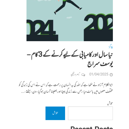
بلاگز
نیا سال اور کامیابی کےلیےکرنے کے 3 کام –
یوسف سراج
01/04/2025
تبصرہ لکھیے
ابوالکلام آزاد نے لکھا ہے کہ اللہ کی یہ انسان پر رحمت ہے کہ اس نے اس کی زندگی کو
مختلف حصوں میں بانٹ دیا، جس سے زندگی جینا اور جھلینا آسان ہوگیا، دن، ہفتے،...
تلاش
تلاش