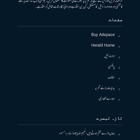
کر اظہار کریں اور اس کے لیے ہر تحریر پر تبصرے کی سہولت کا استعمال کریں۔ جو بھی ویب سائٹ پر لکھنے
کا متمنی ہو، وہ ادارہ ’دلیل‘ کا مستقل رکن بن سکتا ہے اور اپنی نگارشات شامل کرسکتا ہے۔
صفحات
Buy Adspace
Herald Home
ادارہ دلیل
پالیسی
مقاصد
ہدایات برائے تحریر
ہمارے لکھاری
تازہ تبصرے
جہاں دائرے ختم ہوتے ہیں- نعیم اللہ باجوہ
از
طاہرہ مسعود