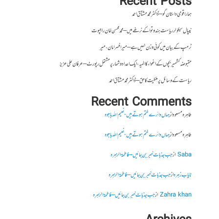
Recent Posts
ہمارا قومی داستان گو – ڈاکٹر محمد مشتاق احمد
نیپال سیکولر ریاست ہندوتوا کے نرغے میں – محمد محسن خان راجپوت
ٹرمپ کے بیان میں کوئی وزن نہیں ہے – میر افسرامان،میر
مقبوضہ کشمیر بچوں کے اغواء کا المیہ، ایک اعداد و شمار پر مشتمل رپورٹ – عرفان علی عزیز
ریاست کے وسائل پر ملکیت کا حق – ڈاکٹر محمد مشتاق احمد
Recent Comments
طاہرہ مسعود
از
جہاں دائرے ختم ہوتے ہیں- نعیم اللہ باجوہ
طاہرہ مسعود
از
جہاں دائرے ختم ہوتے ہیں- نعیم اللہ باجوہ
Saba
از
جب جذبات خبر بن جائیں – فاطمۃالزہرہ
نایاب زہرہ
از
جب جذبات خبر بن جائیں – فاطمۃالزہرہ
Zahra khan
از
جب جذبات خبر بن جائیں – فاطمۃالزہرہ