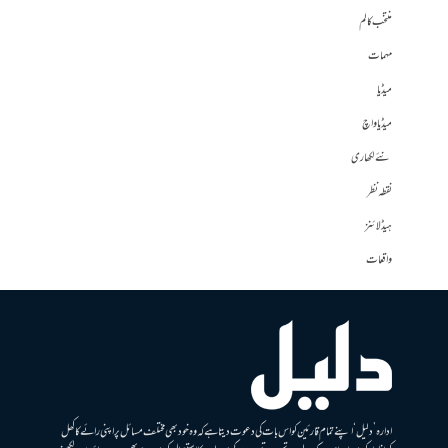
منتخب کالم
مہمات
میڈیا
میڈیا واچ
نئے لکھاری
نقطہ نظر
ہیڈلائنز
واقعات
ادارہ ’دلیل‘ اپنے تمام قارئین کو اس بات کی دعوت دیتا ہے کہ وہ خود بھی مختلف مسائل پر اپنی رائے کا کھل