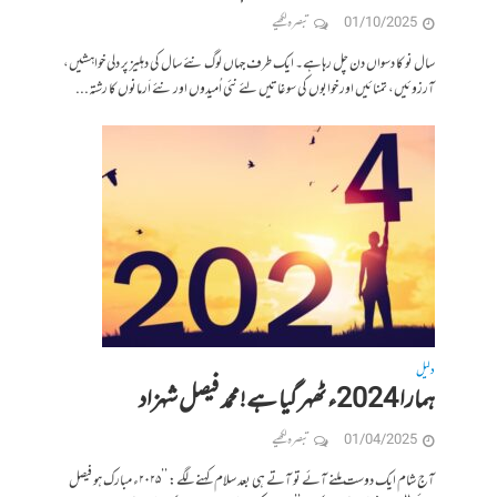
01/10/2025
تبصرہ لکھیے
سال نو کا دسواں دن چل رہاہے۔ ایک طرف جہاں لوگ نئے سال کی دہلیز پر دلی خواہشیں،
آرزوئیں، تمنائیں اور خوابوں کی سوغاتیں لئے نئی اُمیدوں اور نئے اَرمانوں کا رشتہ...
دلیل
ہمارا 2024ء ٹھہر گیا ہے!محمد فیصل شہزاد
01/04/2025
تبصرہ لکھیے
آج شام ایک دوست ملنے آئے تو آتے ہی بعد سلام کہنے لگے: ’’۲۰۲۵ء مبارک ہو فیصل