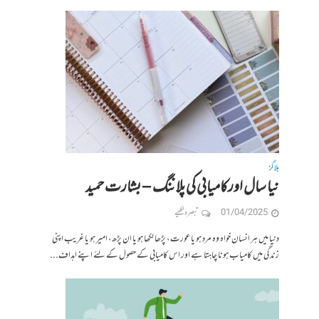
بلاگز
نیا سال اورکامیابی کی پلاننگ – بشارت حمید
01/04/2025
تبصرہ لکھیے
دنیا میں ہر انسان خواہ وہ مرد ہو یا عورت، پڑھا لکھا ہو یا ان پڑھ، امیر ہو یا غریب اپنی
زندگی میں کامیاب ہونا چاہتا ہے اور اس کامیابی کے حصول کے لئے اپنے اہداف...