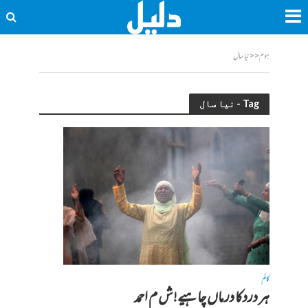
ہوم
<<
نیا سال
Tag - نیا سال
کالم
ہر دردکا درماں چاہیے! ش م احمد