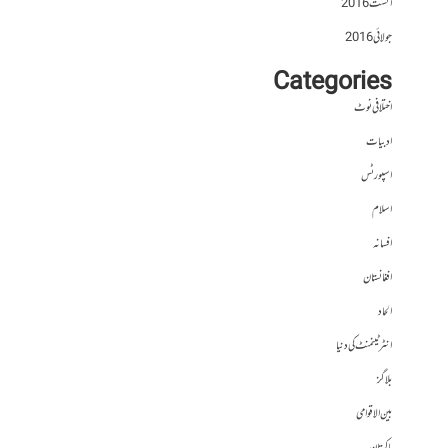
اگست 2016
جولائی 2016
Categories
اختلافی نوٹ
ادبیات
اسپورٹس
اسلام
افسانہ
افغانستان
الحاد
انٹرٹینمنٹ کی دنیا
بلاگز
بین الاقوامی