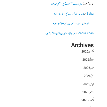
طاہرہ مسعود
از
جہاں دائرے ختم ہوتے ہیں- نعیم اللہ باجوہ
Saba
از
جب جذبات خبر بن جائیں – فاطمۃالزہرہ
نایاب زہرہ
از
جب جذبات خبر بن جائیں – فاطمۃالزہرہ
Zahra khan
از
جب جذبات خبر بن جائیں – فاطمۃالزہرہ
Archives
اگست 2026
جولائی 2026
جون 2026
مئی 2026
اپریل 2026
دسمبر 2025
اگست 2025