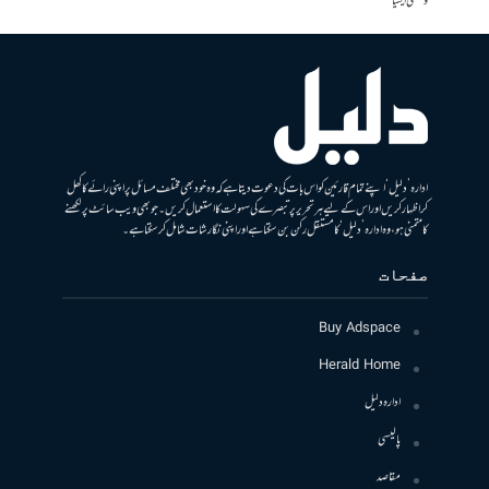
وسطی ایشیا
ادارہ ’دلیل‘ اپنے تمام قارئین کو اس بات کی دعوت دیتا ہے کہ وہ خود بھی مختلف مسائل پر اپنی رائے کا کھل
کر اظہار کریں اور اس کے لیے ہر تحریر پر تبصرے کی سہولت کا استعمال کریں۔ جو بھی ویب سائٹ پر لکھنے
کا متمنی ہو، وہ ادارہ ’دلیل‘ کا مستقل رکن بن سکتا ہے اور اپنی نگارشات شامل کرسکتا ہے۔
صفحات
Buy Adspace
Herald Home
ادارہ دلیل
پالیسی
مقاصد