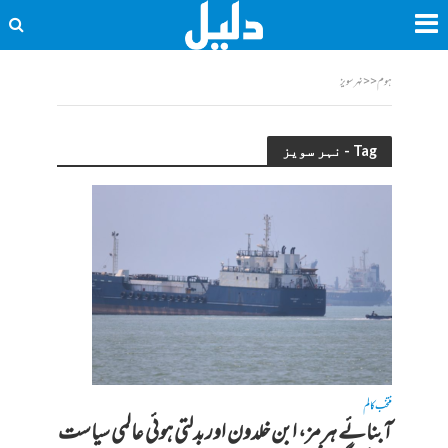
ہوم
<<
نہر سویز
Tag - نہر سویز
منتخب کالم
آبنائے ہرمز، ابن خلدون اور بدلتی ہوئی عالمی سیاست