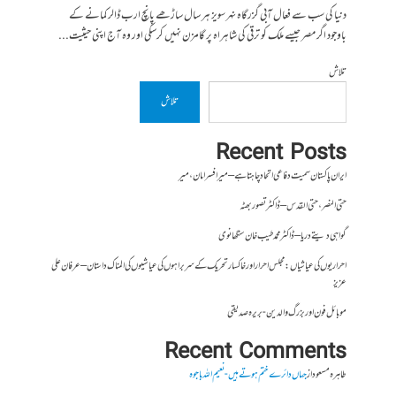
دنیا کی سب سے فعال آبی گزرگاہ نہر سویز ہر سال ساڑھے پانچ ارب ڈالر کمانے کے
باوجود اگر مصر جیسے ملک کو ترقی کی شاہراہ پر گامزن نہیں کرسکی اور وہ آج اپنی حیثیت...
تلاش
تلاش
Recent Posts
ایران پاکستان سمیت دفاعی اتحاد چاہتا ہے – میر افسر امان،میر
حتی النصر ، حتی القدس – ڈاکٹر تصور بھٹہ
گواہی دیتے دریا – ڈاکٹر محمد طیب خان سنگھانوی
احراریوں کی عیاشیاں : مجلس احرار اور خاکسار تحریک کے سربراہوں کی عیاشیوں کی المناک داستان – عرفان علی
عزیز
موبائل فون اور بزرگ والدین- بریرہ صدیقی
Recent Comments
طاہرہ مسعود
از
جہاں دائرے ختم ہوتے ہیں- نعیم اللہ باجوہ