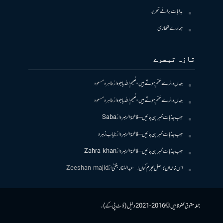
ہدایات برائے تحریر
ہمارے لکھاری
تازہ تبصرے
جہاں دائرے ختم ہوتے ہیں- نعیم اللہ باجوہ
از
طاہرہ مسعود
جہاں دائرے ختم ہوتے ہیں- نعیم اللہ باجوہ
از
طاہرہ مسعود
جب جذبات خبر بن جائیں – فاطمۃالزہرہ
از
Saba
جب جذبات خبر بن جائیں – فاطمۃالزہرہ
از
نایاب زہرہ
جب جذبات خبر بن جائیں – فاطمۃالزہرہ
از
Zahra khan
اس خاندان کا اصل مجرم کون! – عبدالغفار بگٹی
از
Zeeshan majid
جملہ حقوق محفوظ ہیں © 2016-2021 دلیل (ڈاٹ پی کے)۔