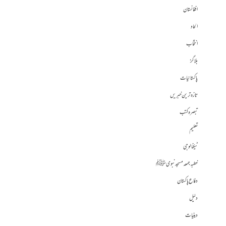
افغانستان
الحاد
انتخاب
بلاگز
پاکستانیات
تازہ ترین خبریں
تبصرہ کتب
تعلیم
ٹیکنالوجی
خطبہ جمعہ مسجد نبوی ﷺ
دفاع پاکستان
دلیل
دینیات