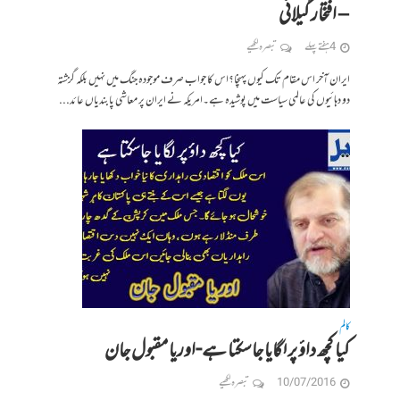
– افتخار گیلانی
4 ہفتے پہلے
تبصرہ لکھیے
ایران آخر اس مقام تک کیوں پہنچا؟اس کا جواب صرف موجودہ جنگ میں نہیں بلکہ گزشتہ
دو دہائیوں کی عالمی سیاست میں پوشیدہ ہے۔امریکہ نے ایران پر معاشی پابندیاں عائد...
کالم
کیا کچھ داؤ پر لگایا جاسکتا ہے-اوریا مقبول جان
10/07/2016
تبصرہ لکھیے