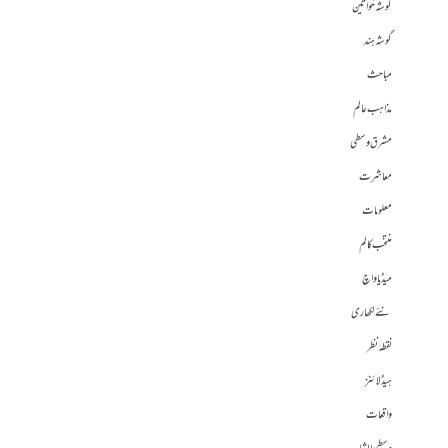
گوشہ خواتین
گوشہ ہند
مباحث
مذاہب عالم
مشرق وسطی
معاشرت
معلومات
منتخب کالم
میڈیا واچ
نئے لکھاری
نقطہ نظر
ہیڈلائنز
واقعات