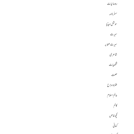
روحانیات
سفرنامہ
سوشل میڈیا
سیرت
سیرت صحابہ
شاعری
شخصیات
صحت
طنز و مزاح
عالم اسلام
کالم
کچھ خاص
کہانی