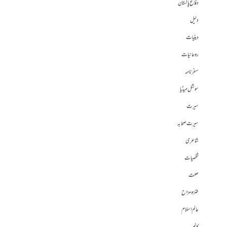
دفاع پاکستان
دلیل
دینیات
روحانیات
سفرنامہ
سوشل میڈیا
سیرت
سیرت صحابہ
شاعری
شخصیات
صحت
طنز و مزاح
عالم اسلام