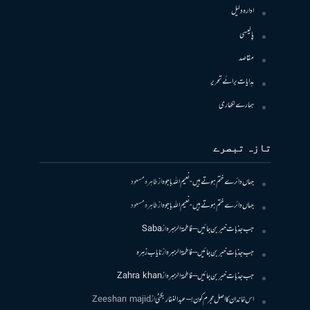
ادارہ دلیل
پالیسی
مقاصد
ہدایات برائے تحریر
ہمارے لکھاری
تازہ تبصرے
جہاں دائرے ختم ہوتے ہیں- نعیم اللہ باجوہ
از
طاہرہ مسعود
جہاں دائرے ختم ہوتے ہیں- نعیم اللہ باجوہ
از
طاہرہ مسعود
جب جذبات خبر بن جائیں – فاطمۃالزہرہ
از
Saba
جب جذبات خبر بن جائیں – فاطمۃالزہرہ
از
نایاب زہرہ
جب جذبات خبر بن جائیں – فاطمۃالزہرہ
از
Zahra khan
اس خاندان کا اصل مجرم کون! – عبدالغفار بگٹی
از
Zeeshan majid