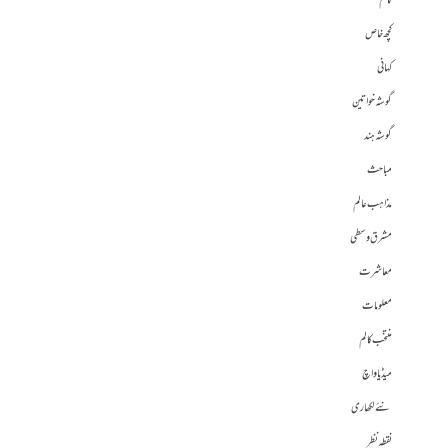
کالم
کچھ خاص
کہانی
گوشہ خواتین
گوشہ ہند
مباحث
مذاہب عالم
مشرق وسطی
معاشرت
معلومات
منتخب کالم
میڈیا واچ
نئے لکھاری
نقطہ نظر