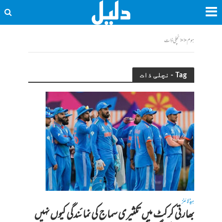
ہوم
<<
نچلی ذات
Tag - نچلی ذات
ہیڈلائنز
بھارتی کرکٹ میں تکثیری سماج کی نمائندگی کیوں نہیں