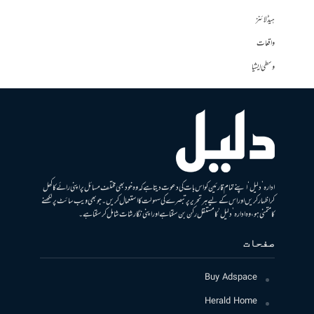
ہیڈلائنز
واقعات
وسطی ایشیا
ادارہ ’دلیل‘ اپنے تمام قارئین کو اس بات کی دعوت دیتا ہے کہ وہ خود بھی مختلف مسائل پر اپنی رائے کا کھل
کر اظہار کریں اور اس کے لیے ہر تحریر پر تبصرے کی سہولت کا استعمال کریں۔ جو بھی ویب سائٹ پر لکھنے
کا متمنی ہو، وہ ادارہ ’دلیل‘ کا مستقل رکن بن سکتا ہے اور اپنی نگارشات شامل کرسکتا ہے۔
صفحات
Buy Adspace
Herald Home