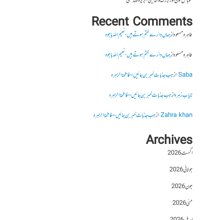
موبائل فون اور بزرگ والدین- بریرہ صدیقی
Recent Comments
طاہرہ مسعود
از
جہاں دائرے ختم ہوتے ہیں- نعیم اللہ باجوہ
طاہرہ مسعود
از
جہاں دائرے ختم ہوتے ہیں- نعیم اللہ باجوہ
Saba
از
جب جذبات خبر بن جائیں – فاطمۃالزہرہ
نایاب زہرہ
از
جب جذبات خبر بن جائیں – فاطمۃالزہرہ
Zahra khan
از
جب جذبات خبر بن جائیں – فاطمۃالزہرہ
Archives
اگست 2026
جولائی 2026
جون 2026
مئی 2026