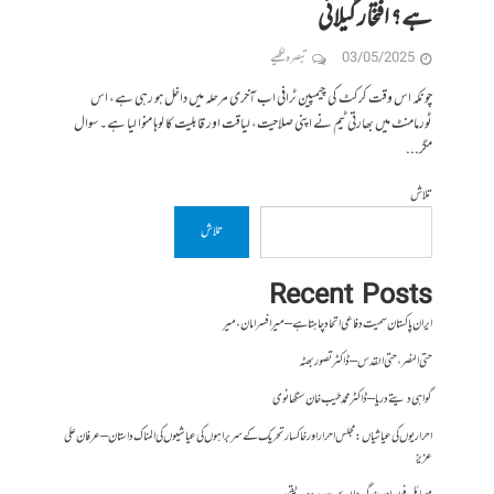
ہے؟ افتخار گیلانی
03/05/2025
تبصرہ لکھیے
چونکہ اس وقت کرکٹ کی چیمپین ٹرافی اب آخری مرحلہ میں داخل ہو رہی ہے، اس
ٹورمامنٹ میں بھارتی ٹیم نے اپنی صلاحیت، لیاقت اور قابلیت کا لوہا منوا لیا ہے۔ سوال
مگر...
تلاش
تلاش
Recent Posts
ایران پاکستان سمیت دفاعی اتحاد چاہتا ہے – میر افسر امان،میر
حتی النصر ، حتی القدس – ڈاکٹر تصور بھٹہ
گواہی دیتے دریا – ڈاکٹر محمد طیب خان سنگھانوی
احراریوں کی عیاشیاں : مجلس احرار اور خاکسار تحریک کے سربراہوں کی عیاشیوں کی المناک داستان – عرفان علی
عزیز