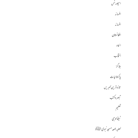
اسپورٹس
افسانہ
افسانہ
افغانستان
الحاد
انتخاب
بلاگز
پاکستانیات
تازہ ترین خبریں
تبصرہ کتب
تعلیم
ٹیکنالوجی
خطبہ جمعہ مسجد نبوی ﷺ