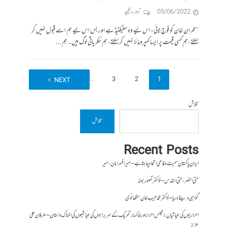
05/06/2022
تبصرہ لکھیے
“عمران خان کو فوج لائی، اس لیے وہ سلیکٹیڈ ہے اور بس اس لیے ہم اسے قبول نہیں کر
سکتے،ہم کسی قیمت پر ایسا کمپرومائز نہیں کر سکتے، ہم نظریاتی لوگ ہیں۔ ہم...
9
…
3
2
1
NEXT
تلاش
تلاش
Recent Posts
ایران پاکستان سمیت دفاعی اتحاد چاہتا ہے – میر افسر امان،میر
حتی النصر ، حتی القدس – ڈاکٹر تصور بھٹہ
گواہی دیتے دریا – ڈاکٹر محمد طیب خان سنگھانوی
احراریوں کی عیاشیاں : مجلس احرار اور خاکسار تحریک کے سربراہوں کی عیاشیوں کی المناک داستان – عرفان علی
عزیز