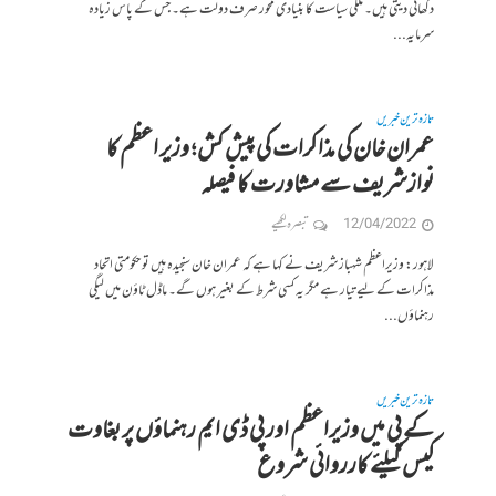
دکھائی دیتی ہیں۔ ملکی سیاست کا بنیادی محور صرف دولت ہے۔ جس کے پاس زیادہ
سرمایہ...
تازہ ترین خبریں
عمران خان کی مذاکرات کی پیش کش؛ وزیر اعظم کا
نوازشریف سے مشاورت کا فیصلہ
12/04/2022
تبصرہ لکھیے
لاہور: وزیراعظم شہباز شریف نے کہا ہے کہ عمران خان سنجیدہ ہیں تو حکومتی اتحاد
مذاکرات کے لیے تیار ہے مگر یہ کسی شرط کے بغیر ہوں گے۔ ماڈل ٹاؤن میں لیگی
رہنماؤں...
تازہ ترین خبریں
کے پی میں وزیراعظم اور پی ڈی ایم رہنماؤں پر بغاوت
کیس کیلئے کارروائی شروع