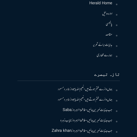
Herald Home
ادارہ دلیل
پالیسی
مقاصد
ہدایات برائے تحریر
ہمارے لکھاری
تازہ تبصرے
جہاں دائرے ختم ہوتے ہیں- نعیم اللہ باجوہ
از
طاہرہ مسعود
جہاں دائرے ختم ہوتے ہیں- نعیم اللہ باجوہ
از
طاہرہ مسعود
جب جذبات خبر بن جائیں – فاطمۃالزہرہ
از
Saba
جب جذبات خبر بن جائیں – فاطمۃالزہرہ
از
نایاب زہرہ
جب جذبات خبر بن جائیں – فاطمۃالزہرہ
از
Zahra khan