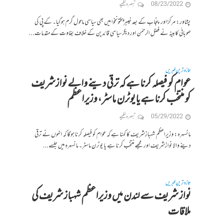
08/23/2022
تبصرہ لکھیے
پشاور: مرکز اور پنجاب کے بعد خیبرپختونخوا میں بھی سیاسی ماحول گرم ہوگیا۔ کے پی کی
صوبائی کابینہ نے فضل الرحمٰن اور دیگر سیاسی قائدین کے خلاف بغاوت کے مقدمات...
تازہ ترین خبریں
عوام کو فیصلہ کرنا ہے کہ ترقی دینے والے نوازشریف
کو منتخب کرنا ہے یا یوٹرن ماسٹر، وزیراعظم
05/29/2022
تبصرہ لکھیے
مانسہرہ: وزیراعظم شہبازشریف کا کہنا ہے کہ عوام کو فیصلہ کرنا ہوگا کہ انہوں نے ترقی
دینے والا نوازشریف اور مجھے منتخب کرنا ہے یا یوٹرن ماسٹر۔ مانسہرہ میں جلسے...
تازہ ترین خبریں
نواز شریف سے لندن میں وزیراعظم شہباز شریف کی
ملاقات