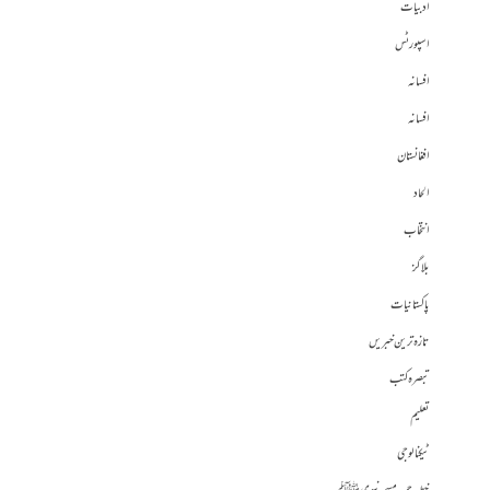
ادبیات
اسپورٹس
افسانہ
افسانہ
افغانستان
الحاد
انتخاب
بلاگز
پاکستانیات
تازہ ترین خبریں
تبصرہ کتب
تعلیم
ٹیکنالوجی