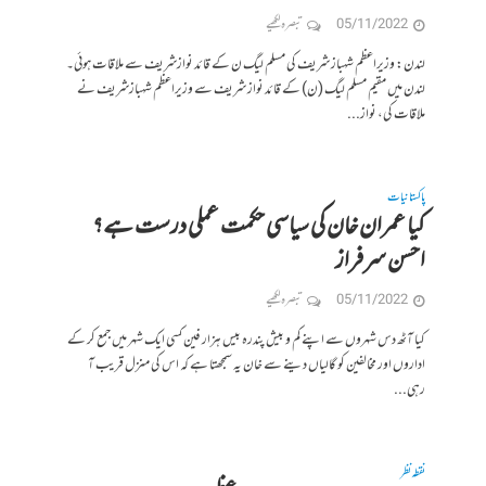
05/11/2022
تبصرہ لکھیے
لندن: وزیراعظم شہباز شریف کی مسلم لیگ ن کے قائد نوازشریف سے ملاقات ہوئی۔
لندن میں مقیم مسلم لیگ (ن) کے قائد نواز شریف سے وزیراعظم شہبازشریف نے
ملاقات کی، نواز...
پاکستانیات
کیا عمران خان کی سیاسی حکمت عملی درست ہے؟
احسن سرفراز
05/11/2022
تبصرہ لکھیے
کیا آٹھ دس شہروں سے اپنے کم و بیش پندرہ بیس ہزار فین کسی ایک شہر میں جمع کر کے
اداروں اور مخالفین کو گالیاں دینے سے خان یہ سمجھتا ہے کہ اس کی منزل قریب آ
رہی...
نقطہ نظر