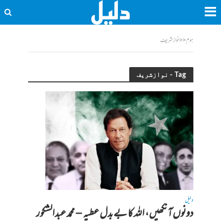
ہوم
<<
نوازشریف
Tag - نوازشریف
دلیل
دونوں آنکھیں، اللہ کا بے بدل عطیہ – محمد عبدالشکور