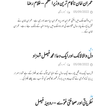
عمران خان ناکام ترین وزیراعظم – غلام رضا
05/09/2022
تبصرہ لکھیے
اس وقت ملک میں اینٹی عمران اور پرو عمران سیاست ہو رہی ہے، عمران خان نے
تقریباً پونے چار سال حکومت کی اور وہ ملک میں سیاہ و سفید کے مالک بنے رہے، عمران
خان کے...
دلیل
دل والا لائک اور ایک دعا! محمد فیصل شہزاد
05/08/2022
تبصرہ لکھیے
قریب ایک ماہ قبل پورے ایک سال کے سنیاسی جوگ کے بعد فینز کے بے شمار اصرار
پر بابا ٹنڈوآدمی نے کتاب چہرہ پر باردگر ظہور کا فیصلہ کیا تو سب سے پہلے فینز کی...
کالم
نظریاتی اور صحافتی فتوے – روبینہ فیصل