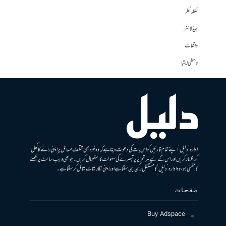
نقطہ نظر
ہیڈلائنز
واقعات
وسطی ایشیا
ادارہ ’دلیل‘ اپنے تمام قارئین کو اس بات کی دعوت دیتا ہے کہ وہ خود بھی مختلف مسائل پر اپنی رائے کا کھل
کر اظہار کریں اور اس کے لیے ہر تحریر پر تبصرے کی سہولت کا استعمال کریں۔ جو بھی ویب سائٹ پر لکھنے
کا متمنی ہو، وہ ادارہ ’دلیل‘ کا مستقل رکن بن سکتا ہے اور اپنی نگارشات شامل کرسکتا ہے۔
صفحات
Buy Adspace