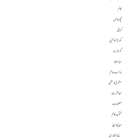
کالم
کچھ خاص
کہانی
گوشہ خواتین
گوشہ ہند
مباحث
مذاہب عالم
مشرق وسطی
معاشرت
معلومات
منتخب کالم
میڈیا واچ
نئے لکھاری