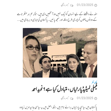
01/23/2025
تبصرہ لکھیے
اللہ نے دیکھنے کے لیے انسان کو ایک نہیں دو آنکھیں دی ہیں، تاکہ ہم ہر منظر نامے
کے دونوں پہلوں کو پوری طرح دیکھ اور سمجھ پائیں۔ پاکستان کی تباہی و بربادی میں...
نقطہ نظر
فیملی لمیٹیڈ پارٹیاں، متبادل کیا ہے؟ نوید احمد
01/23/2025
تبصرہ لکھیے
پاکستان میں سیاسی پارٹیاں برائے نام ہیں، جبکہ اصل میں یہ سیاسی جائیدادیں زیادہ