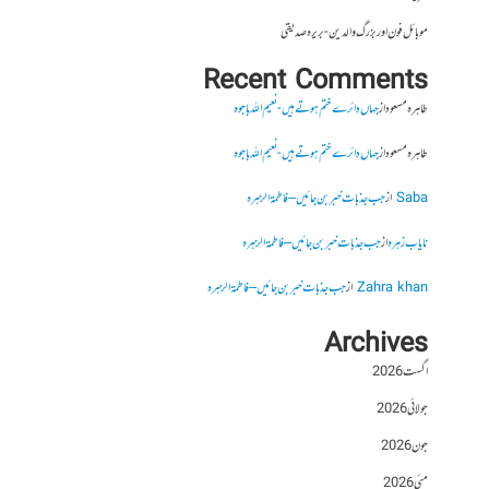
موبائل فون اور بزرگ والدین- بریرہ صدیقی
Recent Comments
طاہرہ مسعود
از
جہاں دائرے ختم ہوتے ہیں- نعیم اللہ باجوہ
طاہرہ مسعود
از
جہاں دائرے ختم ہوتے ہیں- نعیم اللہ باجوہ
Saba
از
جب جذبات خبر بن جائیں – فاطمۃالزہرہ
نایاب زہرہ
از
جب جذبات خبر بن جائیں – فاطمۃالزہرہ
Zahra khan
از
جب جذبات خبر بن جائیں – فاطمۃالزہرہ
Archives
اگست 2026
جولائی 2026
جون 2026
مئی 2026