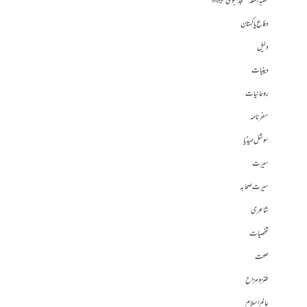
خطبہ جمعہ مسجد نبوی ﷺ
دفاع پاکستان
دلیل
دینیات
روحانیات
سفرنامہ
سوشل میڈیا
سیرت
سیرت صحابہ
شاعری
شخصیات
صحت
طنز و مزاح
عالم اسلام