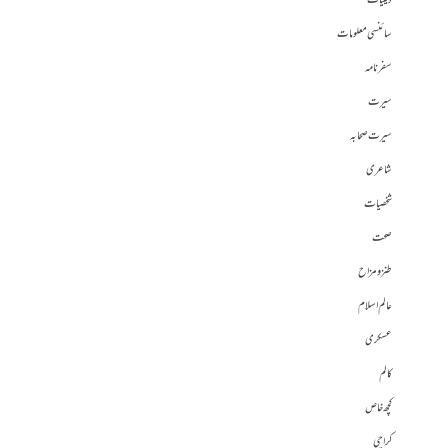
دینیات
سائنسی معلومات
سفرنامہ
سیرت
سیرت صحابہ
شاعری
شخصیات
صحت
طنز و مزاح
عالم اسلام
عسکری
کالم
کچھ خاص
کراچی