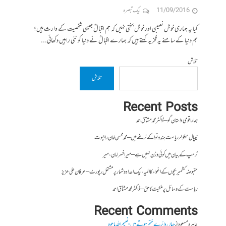
11/09/2016
ایک تبصرہ
کیا یہ ہماری خوش نصیبی اور خوش بختی نہیں کہ ہم اقبالؒ جیسی شخصیت کے وارث ہیں؟
ہم دنیا کے سامنے یہ فخریہ کہتے ہیں کہ ہمارے اقبالؒ نے دنیا کو نئی راہیں دکھائی...
تلاش
تلاش
Recent Posts
ہمارا قومی داستان گو – ڈاکٹر محمد مشتاق احمد
نیپال سیکولر ریاست ہندوتوا کے نرغے میں – محمد محسن خان راجپوت
ٹرمپ کے بیان میں کوئی وزن نہیں ہے – میر افسرامان،میر
مقبوضہ کشمیر بچوں کے اغواء کا المیہ، ایک اعداد و شمار پر مشتمل رپورٹ – عرفان علی عزیز
ریاست کے وسائل پر ملکیت کا حق – ڈاکٹر محمد مشتاق احمد
Recent Comments
طاہرہ مسعود
از
جہاں دائرے ختم ہوتے ہیں- نعیم اللہ باجوہ