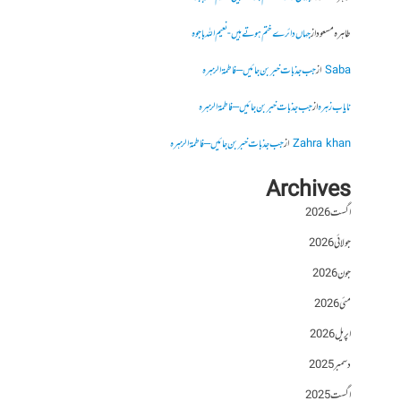
طاہرہ مسعود
از
جہاں دائرے ختم ہوتے ہیں- نعیم اللہ باجوہ
Saba
از
جب جذبات خبر بن جائیں – فاطمۃالزہرہ
نایاب زہرہ
از
جب جذبات خبر بن جائیں – فاطمۃالزہرہ
Zahra khan
از
جب جذبات خبر بن جائیں – فاطمۃالزہرہ
Archives
اگست 2026
جولائی 2026
جون 2026
مئی 2026
اپریل 2026
دسمبر 2025
اگست 2025