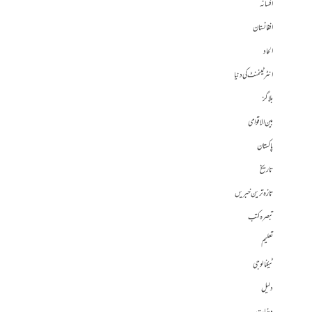
افسانہ
افغانستان
الحاد
انٹرٹینمنٹ کی دنیا
بلاگز
بین الاقوامی
پاکستان
تاریخ
تازہ ترین خبریں
تبصرہ کتب
تعلیم
ٹیکنالوجی
دلیل