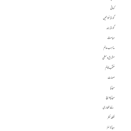
کہانی
گوشہ خواتین
گوشہ ہند
مباحث
مذاہب عالم
مشرق وسطی
منتخب کالم
مہمات
میڈیا
میڈیا واچ
نئے لکھاری
نقطہ نظر
ہیڈلائنز