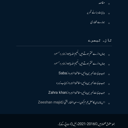
مقاصد
ہدایات برائے تحریر
ہمارے لکھاری
تازہ تبصرے
جہاں دائرے ختم ہوتے ہیں- نعیم اللہ باجوہ
از
طاہرہ مسعود
جہاں دائرے ختم ہوتے ہیں- نعیم اللہ باجوہ
از
طاہرہ مسعود
جب جذبات خبر بن جائیں – فاطمۃالزہرہ
از
Saba
جب جذبات خبر بن جائیں – فاطمۃالزہرہ
از
نایاب زہرہ
جب جذبات خبر بن جائیں – فاطمۃالزہرہ
از
Zahra khan
اس خاندان کا اصل مجرم کون! – عبدالغفار بگٹی
از
Zeeshan majid
جملہ حقوق محفوظ ہیں © 2016-2021 دلیل (ڈاٹ پی کے)۔