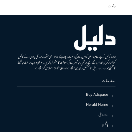
واقعات
ادارہ ’دلیل‘ اپنے تمام قارئین کو اس بات کی دعوت دیتا ہے کہ وہ خود بھی مختلف مسائل پر اپنی رائے کا کھل
کر اظہار کریں اور اس کے لیے ہر تحریر پر تبصرے کی سہولت کا استعمال کریں۔ جو بھی ویب سائٹ پر لکھنے
کا متمنی ہو، وہ ادارہ ’دلیل‘ کا مستقل رکن بن سکتا ہے اور اپنی نگارشات شامل کرسکتا ہے۔
صفحات
Buy Adspace
Herald Home
ادارہ دلیل
پالیسی