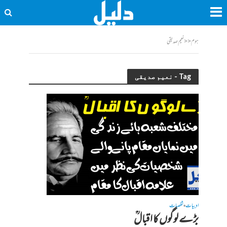
ہوم
<<
نعیم صدیقی
Tag - نعیم صدیقی
ادبیات
شخصیات
•
بڑے لوگوں کا اقبالؒ