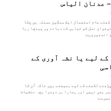
– عدنان الیاس
کھلے عام استعمال ایک سنگین مسئلہ بن چکا
نوجوان نسل کو تباہی کے دہانے پر پہنچا رہا
 اندھیروں...
ے لیے یا نشہ آوری کے
سی
ڑھنے لکھنے کے لیے بھیجتے ہیں تاکہ اُن کا
بر بھی نہیں اور ہمارا ہر دوسرا بچہ منشیات
یں،...