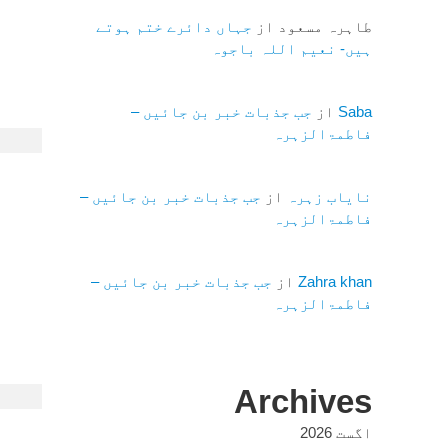
طاہرہ مسعود
از
جہاں دائرے ختم ہوتے
ہیں- نعیم اللہ باجوہ
Saba
از
جب جذبات خبر بن جائیں –
فاطمۃالزہرہ
نایاب زہرہ
از
جب جذبات خبر بن جائیں –
فاطمۃالزہرہ
Zahra khan
از
جب جذبات خبر بن جائیں –
فاطمۃالزہرہ
Archives
اگست 2026