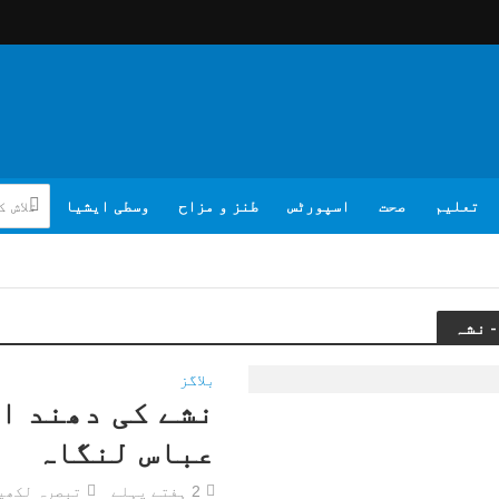
تعلیم
صحت
اسپورٹس
طنز و مزاح
وسطی ایشیا
بلاگز
نشے کی دھند ا
عباس لنگاہ
2 ہفتے پہلے
تبصرہ لکھی