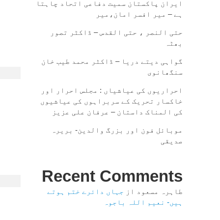
ایران پاکستان سمیت دفاعی اتحاد چاہتا
ہے – میر افسر امان،میر
حتی النصر ، حتی القدس – ڈاکٹر تصور
بھٹہ
گواہی دیتے دریا – ڈاکٹر محمد طیب خان
سنگھانوی
احراریوں کی عیاشیاں : مجلس احرار اور
خاکسار تحریک کے سربراہوں کی عیاشیوں
کی المناک داستان – عرفان علی عزیز
موبائل فون اور بزرگ والدین- بریرہ
صدیقی
Recent Comments
طاہرہ مسعود
از
جہاں دائرے ختم ہوتے
ہیں- نعیم اللہ باجوہ