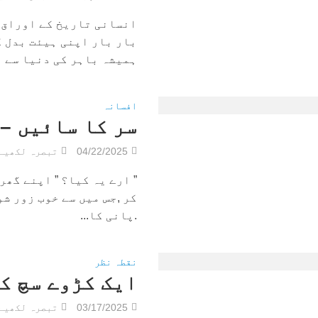
انسانی تاریخ کے اوراق 
بار بار اپنی ہیئت بدل ک
ہمیشہ باہر کی دنیا سے نہ
افسانہ
سر کا سائیں –
04/22/2025
تبصرہ لکھیے
” ارے یہ کیا؟ ” اپنے گھر 
کر ,جس میں سے خوب زور ش
.پانی کا...
نقطہ نظر
ایک کڑوے سچ کا
03/17/2025
تبصرہ لکھیے