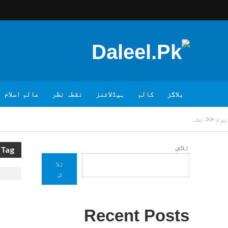
بلاگز
کالم
ہیڈلائنز
نقطہ نظر
عالم اسلام
ہوم
<<
نشہ
تلاش
Tag - نشہ
تلا
ش
Recent Posts