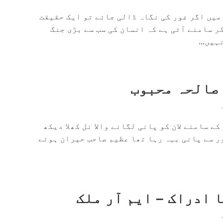
میں اگر غور کی نگاہ ڈالی جائے تو ایک حقیقت
ر سامنے آتی ہے کہ انسان کی سب سے بڑی جنگ
یں...
 صالحہ محبوب
کے سامنے لان کو پانی لگانے والا نل کھلا دیکھ
ور سے پانی بہہ رہا تھا عظیم صاحب حیران ہوئے
 ادراک – ایم آر ملک