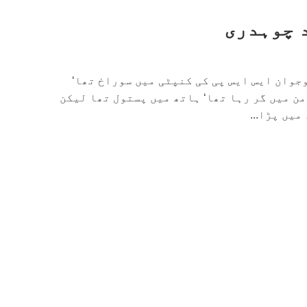
 چوہدری
جوان ایس ایس پی کی کنپٹی میں سوراخ تھا‘
من میں گر رہا تھا‘ ہاتھ میں پستول تھا لیکن
یں پڑا...