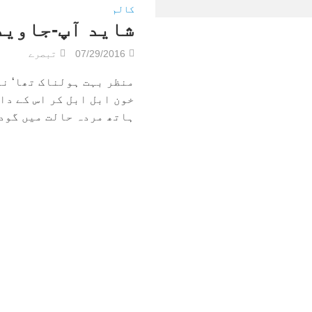
کالم
شاید آپ-جاوید
07/29/2016
تبصرے
منظر بہت ہولناک تھا‘ نو
خون ابل ابل کر اس کے دا
ہاتھ مردہ حالت میں گود م