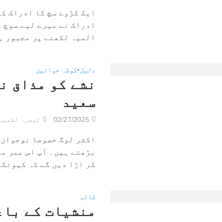
ایک کڑوے سچ کا ادراک کی
ادراک نے میرے لیے سوچ ک
المیہ لکھنے پر مجبور ہو
دلیل
•
گوشہ خواتین
نشے کو مذاق ن
سعید
02/27/2025
تبصرہ لکھیے
اکثر لوگ خصوصا نوجوان 
بڑھتے ہیں۔ آپ اس عمر می
کر اڑا دیں گے کہ کیونکہ ۱- ان کا..
کالم
منشیات کے باع