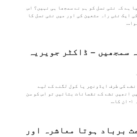
ا ہے کہ نئی نسل کو ہم نے سمجھا ہی نہیں؟ اس
ی ایک نئی راہ متعین کی اور میں نئی نسل کا
ا...
ہ سمجھیں – ڈاکٹر جویریہ
نشے کی طرف ایڈونچر یا کول لگنے کے لیے
ں انھیں نشے کے نقصانات بتائیں تو اس کو سن
.
ث برباد ہوتا معاشرہ اور