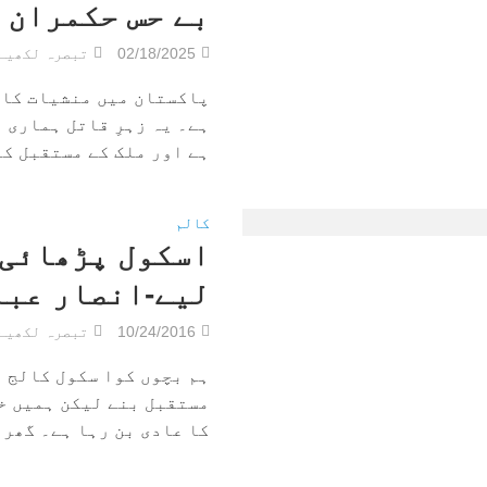
بے حس حکمران 
02/18/2025
تبصرہ لکھیے
پاکستان میں منشیات کا 
ہے۔ یہ زہرِ قاتل ہماری 
ہے اور ملک کے مستقبل کو
کالم
اسکول پڑھائی ک
لیے-انصار عبا
10/24/2016
تبصرہ لکھیے
ہم بچوں کوا سکول کالج پ
مستقبل بنے لیکن ہمیں خ
کا عادی بن رہا ہے۔ گھر م