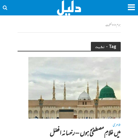
ہوم
<<
نشبت
Tag - نشبت
شاعری
میں غلامِ مصطفیٰؐ ہوں – رخسانہ افضل