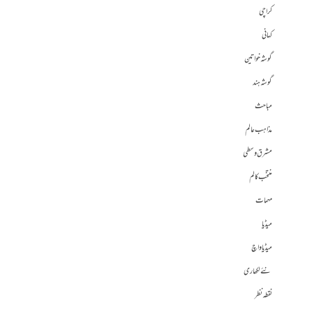
کراچی
کہانی
گوشہ خواتین
گوشہ ہند
مباحث
مذاہب عالم
مشرق وسطی
منتخب کالم
مہمات
میڈیا
میڈیا واچ
نئے لکھاری
نقطہ نظر