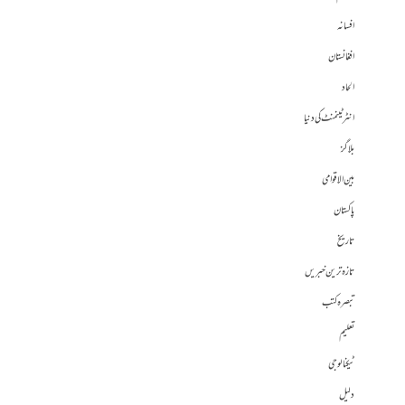
افسانہ
افغانستان
الحاد
انٹرٹینمنٹ کی دنیا
بلاگز
بین الاقوامی
پاکستان
تاریخ
تازہ ترین خبریں
تبصرہ کتب
تعلیم
ٹیکنالوجی
دلیل