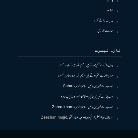
مقاصد
ہدایات برائے تحریر
ہمارے لکھاری
تازہ تبصرے
جہاں دائرے ختم ہوتے ہیں- نعیم اللہ باجوہ
از
طاہرہ مسعود
جہاں دائرے ختم ہوتے ہیں- نعیم اللہ باجوہ
از
طاہرہ مسعود
جب جذبات خبر بن جائیں – فاطمۃالزہرہ
از
Saba
جب جذبات خبر بن جائیں – فاطمۃالزہرہ
از
نایاب زہرہ
جب جذبات خبر بن جائیں – فاطمۃالزہرہ
از
Zahra khan
اس خاندان کا اصل مجرم کون! – عبدالغفار بگٹی
از
Zeeshan majid