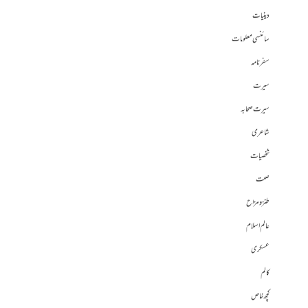
دینیات
سائنسی معلومات
سفرنامہ
سیرت
سیرت صحابہ
شاعری
شخصیات
صحت
طنز و مزاح
عالم اسلام
عسکری
کالم
کچھ خاص