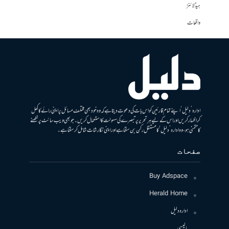
ہیڈلائنز
واقعات
ادارہ ’دلیل‘ اپنے تمام قارئین کو اس بات کی دعوت دیتا ہے کہ وہ خود بھی مختلف مسائل پر اپنی رائے کا کھل
کر اظہار کریں اور اس کے لیے ہر تحریر پر تبصرے کی سہولت کا استعمال کریں۔ جو بھی ویب سائٹ پر لکھنے
کا متمنی ہو، وہ ادارہ ’دلیل‘ کا مستقل رکن بن سکتا ہے اور اپنی نگارشات شامل کرسکتا ہے۔
صفحات
Buy Adspace
Herald Home
ادارہ دلیل
پالیسی