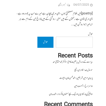
04/07/2025
تبصرہ لکھیے
[poetry]میں غلامِ مصطفیٰؐ ہوں، یہی مری پہچان ہے میرے لب پہ جو درود ہے،
یہی مری شان ہے رحمتوں کے ہیں سفیر، روشنی کے ہیں چراغ جن کے دم سے ہر
اندھیرا ہوا روشن میں...
تلاش
تلاش
Recent Posts
ریاست کے وسائل پر ملکیت کا حق – ڈاکٹر محمد مشتاق احمد
سو سال بعد – کامران رفیع
پاسبانِ حرمین شریفین – محمد محسن خان راجپوت
دوسرا رخ – آصف امین
منافق کی چار نشانیاں اور ایک سچے مسلمان کا کردار – محمد عدنان
Recent Comments