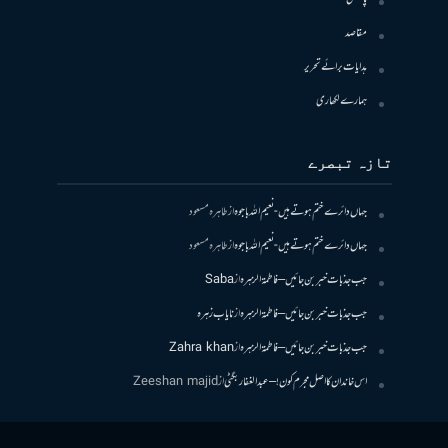
مقاصد
ہدایات برائے تحریر
ہمارے لکھاری
تازہ تبصرے
جہاں دائرے ختم ہوتے ہیں- نعیم اللہ باجوہ
از
طاہرہ مسعود
جہاں دائرے ختم ہوتے ہیں- نعیم اللہ باجوہ
از
طاہرہ مسعود
جب جذبات خبر بن جائیں – فاطمۃالزہرہ
از
Saba
جب جذبات خبر بن جائیں – فاطمۃالزہرہ
از
نایاب زہرہ
جب جذبات خبر بن جائیں – فاطمۃالزہرہ
از
Zahra khan
اس خاندان کا اصل مجرم کون! – عبدالغفار بگٹی
از
Zeeshan majid