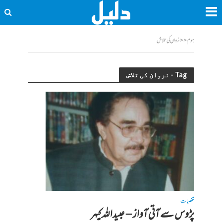
ہوم
<<
نروان کی تلاش
Tag - نروان کی تلاش
شخصیات
پڑوس سے آتی آواز – عبیداللہ کیہر