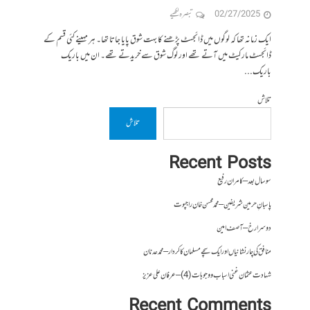
02/27/2025
تبصرہ لکھیے
ایک زمانہ تھا کہ لوگوں میں ڈائجسٹ پڑھنے کا بہت شوق پایا جاتا تھا۔ ہر مہینے کئی قسم کے
ڈائجسٹ مارکیٹ میں آتے تھے اور لوگ شوق سے خریدتے تھے۔ ان میں باریک
باریک...
تلاش
تلاش
Recent Posts
سو سال بعد – کامران رفیع
پاسبانِ حرمین شریفین – محمد محسن خان راجپوت
دوسرا رخ – آصف امین
منافق کی چار نشانیاں اور ایک سچے مسلمان کا کردار – محمد عدنان
شہادت عثمان غنی اسباب و وجوہات (4) – عرفان علی عزیز
Recent Comments