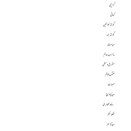
کراچی
کہانی
گوشہ خواتین
گوشہ ہند
مباحث
مذاہب عالم
مشرق وسطی
منتخب کالم
مہمات
میڈیا واچ
نئے لکھاری
نقطہ نظر
ہیڈلائنز