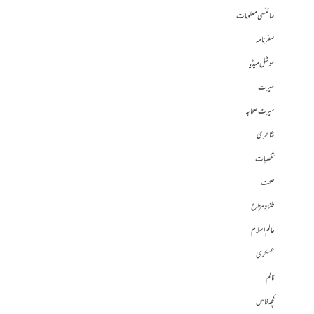
سائنسی معلومات
سفرنامہ
سوشل میڈیا
سیرت
سیرت صحابہ
شاعری
شخصیات
صحت
طنز و مزاح
عالم اسلام
عسکری
کالم
کچھ خاص