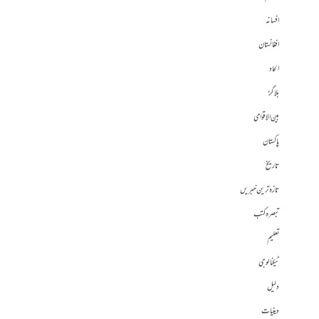
افسانہ
افغانستان
الحاد
بلاگز
بین الاقوامی
پاکستان
تاریخ
تازہ ترین خبریں
تبصرہ کتب
تعلیم
ٹیکنالوجی
دلیل
دینیات