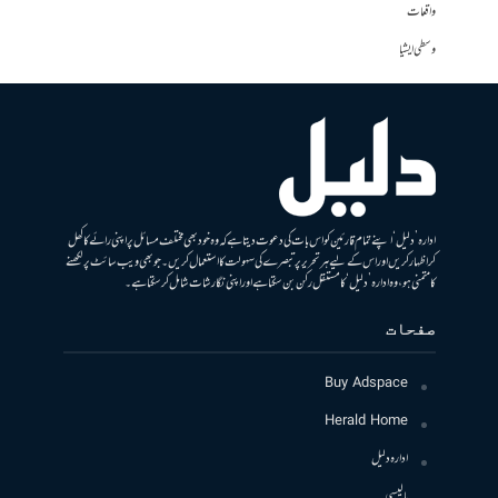
واقعات
وسطی ایشیا
ادارہ ’دلیل‘ اپنے تمام قارئین کو اس بات کی دعوت دیتا ہے کہ وہ خود بھی مختلف مسائل پر اپنی رائے کا کھل
کر اظہار کریں اور اس کے لیے ہر تحریر پر تبصرے کی سہولت کا استعمال کریں۔ جو بھی ویب سائٹ پر لکھنے
کا متمنی ہو، وہ ادارہ ’دلیل‘ کا مستقل رکن بن سکتا ہے اور اپنی نگارشات شامل کرسکتا ہے۔
صفحات
Buy Adspace
Herald Home
ادارہ دلیل
پالیسی