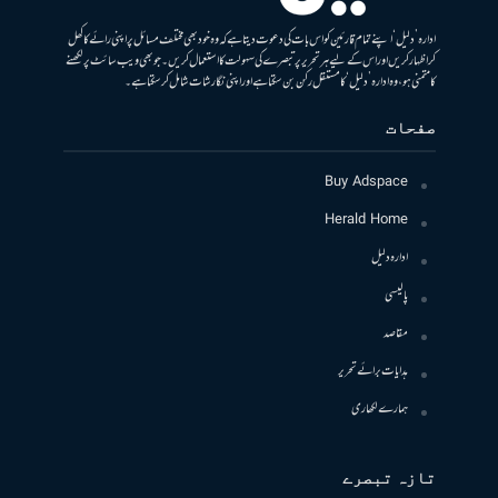
ادارہ ’دلیل‘ اپنے تمام قارئین کو اس بات کی دعوت دیتا ہے کہ وہ خود بھی مختلف مسائل پر اپنی رائے کا کھل
کر اظہار کریں اور اس کے لیے ہر تحریر پر تبصرے کی سہولت کا استعمال کریں۔ جو بھی ویب سائٹ پر لکھنے
کا متمنی ہو، وہ ادارہ ’دلیل‘ کا مستقل رکن بن سکتا ہے اور اپنی نگارشات شامل کرسکتا ہے۔
صفحات
Buy Adspace
Herald Home
ادارہ دلیل
پالیسی
مقاصد
ہدایات برائے تحریر
ہمارے لکھاری
تازہ تبصرے