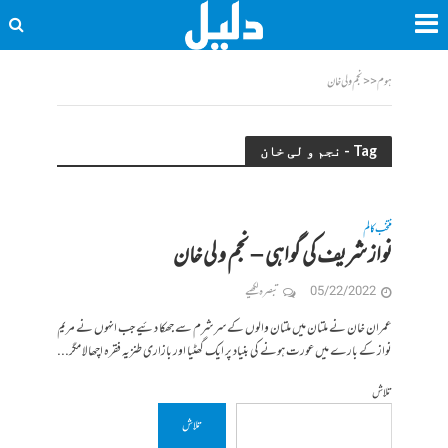
ہوم
<<
نجم و لی خان
Tag - نجم و لی خان
منتخب کالم
نواز شریف کی گواہی – نجم و لی خان
05/22/2022
تبصرہ لکھیے
عمران خان نے ملتان میں ملتان والوں کے سر شرم سے جھکا دئیے جب انہوں نے مریم
نواز کے بارے میں عورت ہونے کی بنیاد پر ایک گھٹیا اور بازاری طنزیہ فقرہ اچھالا مگر...
تلاش
تلاش