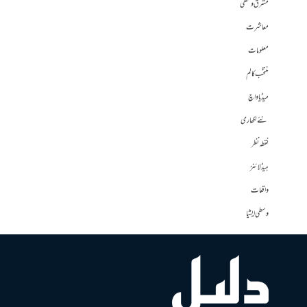
مشرق وسطی
معاشرت
معلومات
منتخب کالم
میڈیا واچ
نئے لکھاری
نقطہ نظر
ہیڈلائنز
واقعات
وسطی ایشیا