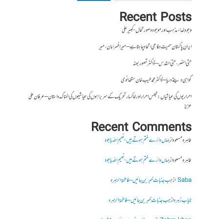
Recent Posts
وجودِ خدا، مذہب اور موجودہ صورتحال- کبیر علی
ایران پاکستان سمیت دفاعی اتحاد چاہتا ہے – میر افسر امان،میر
حتی النصر ، حتی القدس – ڈاکٹر تصور بھٹہ
گواہی دیتے دریا – ڈاکٹر محمد طیب خان سنگھانوی
احراریوں کی عیاشیاں : مجلس احرار اور خاکسار تحریک کے سربراہوں کی عیاشیوں کی المناک داستان – عرفان علی
عزیز
Recent Comments
طاہرہ مسعود
از
جہاں دائرے ختم ہوتے ہیں- نعیم اللہ باجوہ
طاہرہ مسعود
از
جہاں دائرے ختم ہوتے ہیں- نعیم اللہ باجوہ
Saba
از
جب جذبات خبر بن جائیں – فاطمۃالزہرہ
نایاب زہرہ
از
جب جذبات خبر بن جائیں – فاطمۃالزہرہ