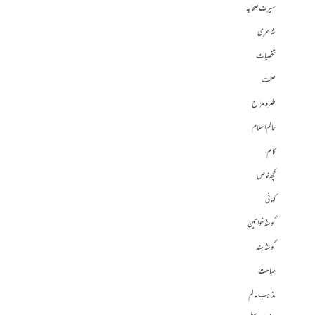
سیرت صحابہ
شاعری
شخصیات
صحت
طنز و مزاح
عالم اسلام
کالم
کچھ خاص
کہانی
گوشہ خواتین
گوشہ ہند
مباحث
مذاہب عالم