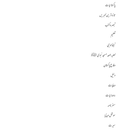
پاکستانیات
تازہ ترین خبریں
تبصرہ کتب
تعلیم
ٹیکنالوجی
خطبہ جمعہ مسجد نبوی ﷺ
دفاع پاکستان
دلیل
دینیات
روحانیات
سفرنامہ
سوشل میڈیا
سیرت