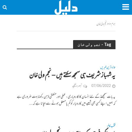
ہوم
<<
نجم ولی خان
Tag - نجم ولی خان
تازہ ترین خبریں
یہ شہباز شریف ہی سمجھ سکتے ہیں – نجم ولی خان
07/06/2022
تبصرہ لکھیے
یہ بات سمجھنے کے لئے انسان کا کاروباری ، عملی اور منطقی ذہن رکھنا بہت ضروری ہے
کہ ہمیں اپنے کسی بھی شعبے میں کاروبار کو کم یا معطل ہونے سے بچانا ہے کہ...
منتخب کالم