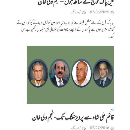
میں پاک فوج کے ساتھ ہوں – نجم ولی خان
07/05/2022
تبصرہ لکھیے
یہ پاک فوج کے لئے مشکل فیصلہ ہے کہ وہ سیاسی امور میں نیوٹرل ہوجائے کیونکہ اس نے
گذشتہ ستر برسوں سے پاکستان کے ایسے مفادات کی نگہبانی بھی سنبھال رکھی ہے جس
کی...
کالم
قائم علی شاہ سے پرویز خٹک تک- نجم ولی خان
07/27/2016
تبصرہ لکھیے