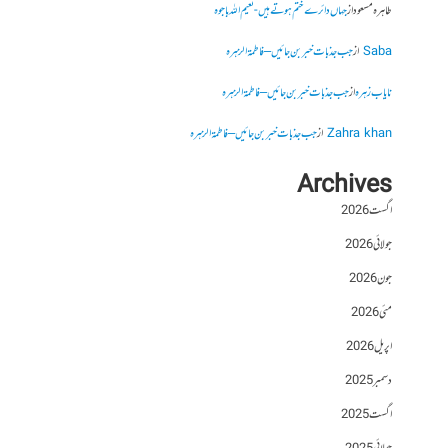
طاہرہ مسعود
از
جہاں دائرے ختم ہوتے ہیں- نعیم اللہ باجوہ
Saba
از
جب جذبات خبر بن جائیں – فاطمۃالزہرہ
نایاب زہرہ
از
جب جذبات خبر بن جائیں – فاطمۃالزہرہ
Zahra khan
از
جب جذبات خبر بن جائیں – فاطمۃالزہرہ
Archives
اگست 2026
جولائی 2026
جون 2026
مئی 2026
اپریل 2026
دسمبر 2025
اگست 2025