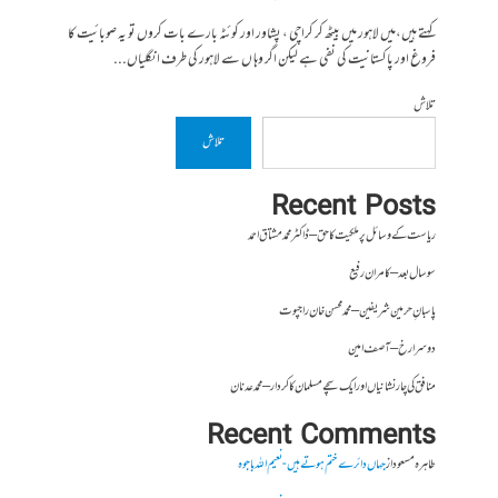
کہتے ہیں،میں لاہور میں بیٹھ کر کراچی ، پشاور اور کوئٹہ بارے بات کروں تو یہ صوبائیت کا
فروغ اور پاکستانیت کی نفی ہے لیکن اگر وہا ں سے لاہور کی طرف انگلیاں...
تلاش
تلاش
Recent Posts
ریاست کے وسائل پر ملکیت کا حق – ڈاکٹر محمد مشتاق احمد
سو سال بعد – کامران رفیع
پاسبانِ حرمین شریفین – محمد محسن خان راجپوت
دوسرا رخ – آصف امین
منافق کی چار نشانیاں اور ایک سچے مسلمان کا کردار – محمد عدنان
Recent Comments
طاہرہ مسعود
از
جہاں دائرے ختم ہوتے ہیں- نعیم اللہ باجوہ