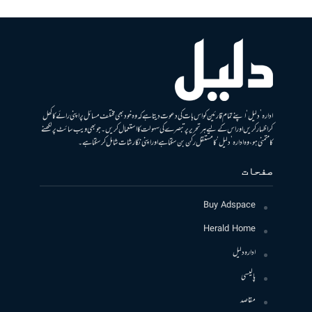
ادارہ ’دلیل‘ اپنے تمام قارئین کو اس بات کی دعوت دیتا ہے کہ وہ خود بھی مختلف مسائل پر اپنی رائے کا کھل
کر اظہار کریں اور اس کے لیے ہر تحریر پر تبصرے کی سہولت کا استعمال کریں۔ جو بھی ویب سائٹ پر لکھنے
کا متمنی ہو، وہ ادارہ ’دلیل‘ کا مستقل رکن بن سکتا ہے اور اپنی نگارشات شامل کرسکتا ہے۔
صفحات
Buy Adspace
Herald Home
ادارہ دلیل
پالیسی
مقاصد