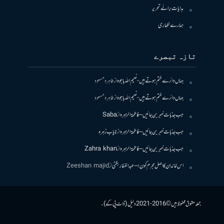
ہدایات برائے تحریر
ہمارے لکھاری
تازہ تبصرے
جہاں دائرے ختم ہوتے ہیں- نعیم اللہ باجوہ
از
طاہرہ مسعود
جہاں دائرے ختم ہوتے ہیں- نعیم اللہ باجوہ
از
طاہرہ مسعود
جب جذبات خبر بن جائیں – فاطمۃالزہرہ
از
Saba
جب جذبات خبر بن جائیں – فاطمۃالزہرہ
از
نایاب زہرہ
جب جذبات خبر بن جائیں – فاطمۃالزہرہ
از
Zahra khan
اس خاندان کا اصل مجرم کون! – عبدالغفار بگٹی
از
Zeeshan majid
جملہ حقوق محفوظ ہیں © 2016-2021 دلیل (ڈاٹ پی کے)۔