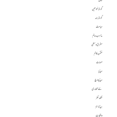
کہانی
گوشہ خواتین
گوشہ ہند
مباحث
مذاہب عالم
مشرق وسطی
منتخب کالم
مہمات
میڈیا
میڈیا واچ
نئے لکھاری
نقطہ نظر
ہیڈلائنز
واقعات