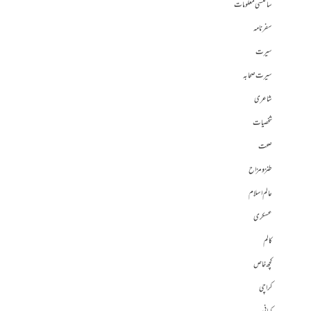
سائنسی معلومات
سفرنامہ
سیرت
سیرت صحابہ
شاعری
شخصیات
صحت
طنز و مزاح
عالم اسلام
عسکری
کالم
کچھ خاص
کراچی