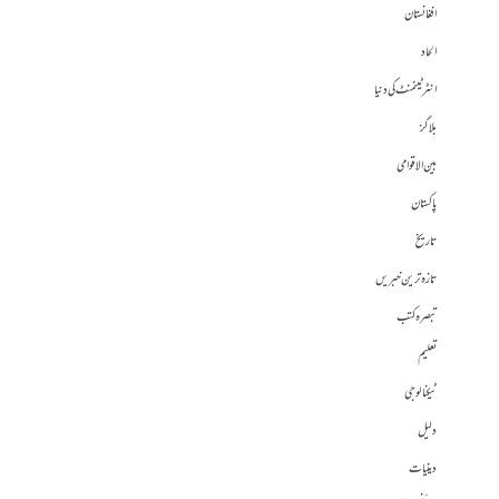
افغانستان
الحاد
انٹرٹینمنٹ کی دنیا
بلاگز
بین الاقوامی
پاکستان
تاریخ
تازہ ترین خبریں
تبصرہ کتب
تعلیم
ٹیکنالوجی
دلیل
دینیات