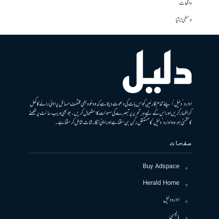
واقعات
وسطی ایشیا
ادارہ ’دلیل‘ اپنے تمام قارئین کو اس بات کی دعوت دیتا ہے کہ وہ خود بھی مختلف مسائل پر اپنی رائے کا کھل
کر اظہار کریں اور اس کے لیے ہر تحریر پر تبصرے کی سہولت کا استعمال کریں۔ جو بھی ویب سائٹ پر لکھنے
کا متمنی ہو، وہ ادارہ ’دلیل‘ کا مستقل رکن بن سکتا ہے اور اپنی نگارشات شامل کرسکتا ہے۔
صفحات
Buy Adspace
Herald Home
ادارہ دلیل
پالیسی