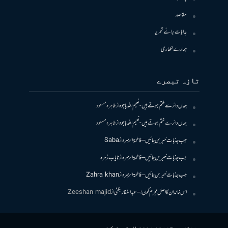
مقاصد
ہدایات برائے تحریر
ہمارے لکھاری
تازہ تبصرے
جہاں دائرے ختم ہوتے ہیں- نعیم اللہ باجوہ
از
طاہرہ مسعود
جہاں دائرے ختم ہوتے ہیں- نعیم اللہ باجوہ
از
طاہرہ مسعود
جب جذبات خبر بن جائیں – فاطمۃالزہرہ
از
Saba
جب جذبات خبر بن جائیں – فاطمۃالزہرہ
از
نایاب زہرہ
جب جذبات خبر بن جائیں – فاطمۃالزہرہ
از
Zahra khan
اس خاندان کا اصل مجرم کون! – عبدالغفار بگٹی
از
Zeeshan majid