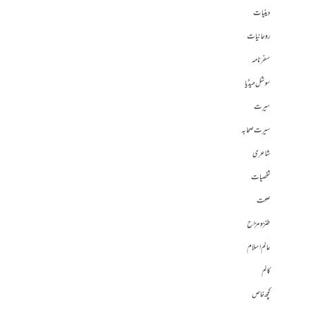
دینیات
روحانیات
سفرنامہ
سوشل میڈیا
سیرت
سیرت صحابہ
شاعری
شخصیات
صحت
طنز و مزاح
عالم اسلام
کالم
کچھ خاص