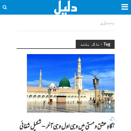
ہوم
<<
ناگہ بلند
Tag - ناگہ بلند
دلیل
نگاہِ عشق و مستی میں وہی اول وہی آخر – شکیل شفائی