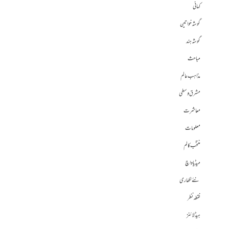
کہانی
گوشہ خواتین
گوشہ ہند
مباحث
مذاہب عالم
مشرق وسطی
معاشرت
معلومات
منتخب کالم
میڈیا واچ
نئے لکھاری
نقطہ نظر
ہیڈلائنز