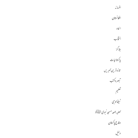
افسانہ
افغانستان
الحاد
انتخاب
بلاگز
پاکستانیات
تازہ ترین خبریں
تبصرہ کتب
تعلیم
ٹیکنالوجی
خطبہ جمعہ مسجد نبوی ﷺ
دفاع پاکستان
دلیل