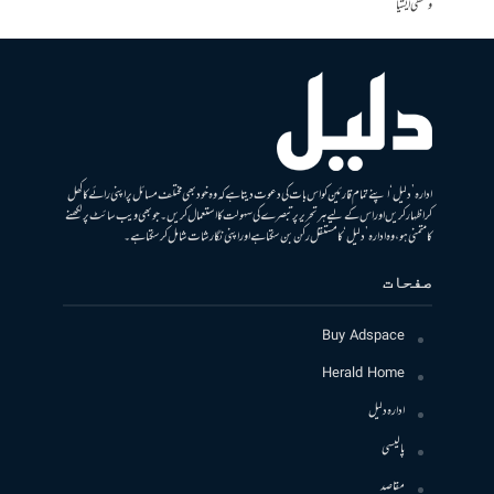
وسطی ایشیا
ادارہ ’دلیل‘ اپنے تمام قارئین کو اس بات کی دعوت دیتا ہے کہ وہ خود بھی مختلف مسائل پر اپنی رائے کا کھل
کر اظہار کریں اور اس کے لیے ہر تحریر پر تبصرے کی سہولت کا استعمال کریں۔ جو بھی ویب سائٹ پر لکھنے
کا متمنی ہو، وہ ادارہ ’دلیل‘ کا مستقل رکن بن سکتا ہے اور اپنی نگارشات شامل کرسکتا ہے۔
صفحات
Buy Adspace
Herald Home
ادارہ دلیل
پالیسی
مقاصد