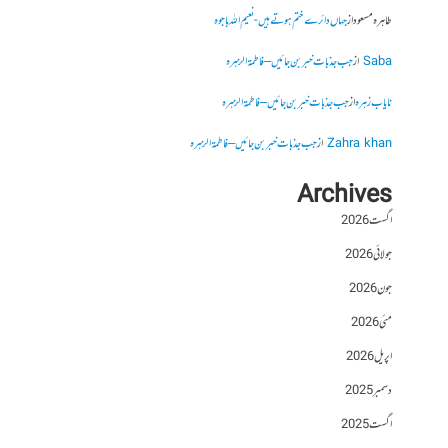
طاہرہ مسعود
از
جہاں دائرے ختم ہوتے ہیں- نعیم اللہ باجوہ
Saba
از
جب جذبات خبر بن جائیں – فاطمۃالزہرہ
نایاب زہرہ
از
جب جذبات خبر بن جائیں – فاطمۃالزہرہ
Zahra khan
از
جب جذبات خبر بن جائیں – فاطمۃالزہرہ
Archives
اگست 2026
جولائی 2026
جون 2026
مئی 2026
اپریل 2026
دسمبر 2025
اگست 2025