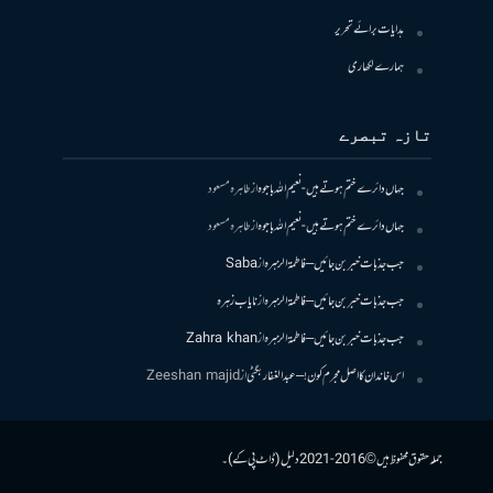
ہدایات برائے تحریر
ہمارے لکھاری
تازہ تبصرے
جہاں دائرے ختم ہوتے ہیں- نعیم اللہ باجوہ
از
طاہرہ مسعود
جہاں دائرے ختم ہوتے ہیں- نعیم اللہ باجوہ
از
طاہرہ مسعود
جب جذبات خبر بن جائیں – فاطمۃالزہرہ
از
Saba
جب جذبات خبر بن جائیں – فاطمۃالزہرہ
از
نایاب زہرہ
جب جذبات خبر بن جائیں – فاطمۃالزہرہ
از
Zahra khan
اس خاندان کا اصل مجرم کون! – عبدالغفار بگٹی
از
Zeeshan majid
جملہ حقوق محفوظ ہیں © 2016-2021 دلیل (ڈاٹ پی کے)۔