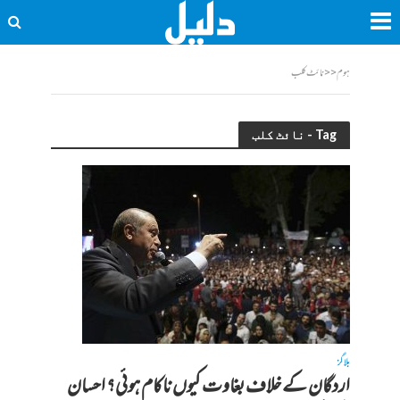
ہوم
<<
نائٹ کلب
Tag - نائٹ کلب
بلاگز
اردگان کے خلاف بغاوت کیوں ناکام ہوئی؟ احسان