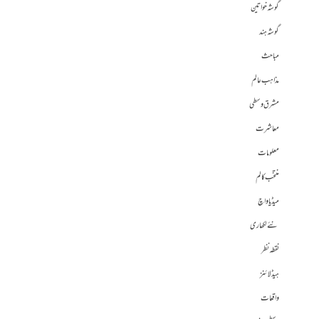
گوشہ خواتین
گوشہ ہند
مباحث
مذاہب عالم
مشرق وسطی
معاشرت
معلومات
منتخب کالم
میڈیا واچ
نئے لکھاری
نقطہ نظر
ہیڈلائنز
واقعات