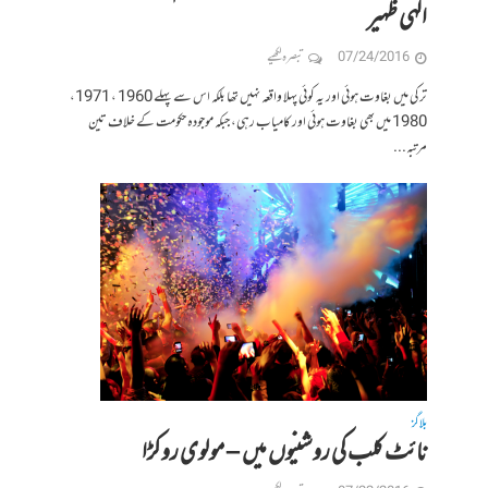
الہی ظہیر
07/24/2016
تبصرہ لکھیے
ترکی میں بغاوت ہوئی اور یہ کوئی پہلا واقعہ نہیں تھا بلکہ اس سے پہلے 1960 ، 1971،
1980 میں بھی بغاوت ہوئی اور کامیاب رہی، جبکہ موجودہ حکومت کے خلاف تین
مرتبہ...
بلاگز
نائٹ کلب کی روشنیوں میں – مولوی روکڑا