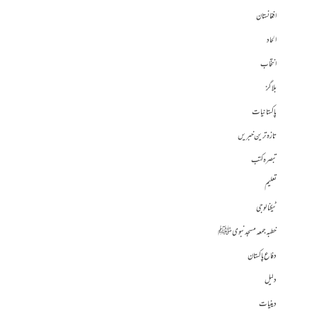
افغانستان
الحاد
انتخاب
بلاگز
پاکستانیات
تازہ ترین خبریں
تبصرہ کتب
تعلیم
ٹیکنالوجی
خطبہ جمعہ مسجد نبوی ﷺ
دفاع پاکستان
دلیل
دینیات