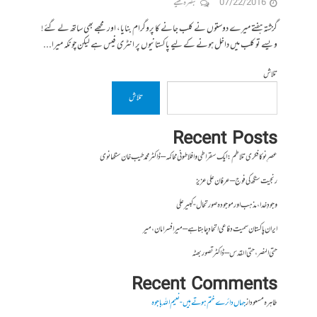
07/22/2016
تبصرہ لکھیے
گزشتہ ہفتے میرے دوستوں نے کلب جانے کا پروگرام بنایا، اور مجھے بھی ساتھ لے گئے !
ویسے تو کلب میں داخل ہونے کے لیے پاکستانیوں پر انٹری فیس ہے لیکن چونکہ میرا...
تلاش
تلاش
Recent Posts
عصرِ نو کا فکری تلاطم: ایک سقراطی و افلاطونی محاکمہ – ڈاکٹر محمد طیب خان سنگھانوی
رنجیت سنگھ کی فوج – عرفان علی عزیز
وجودِ خدا، مذہب اور موجودہ صورتحال- کبیر علی
ایران پاکستان سمیت دفاعی اتحاد چاہتا ہے – میر افسر امان،میر
حتی النصر ، حتی القدس – ڈاکٹر تصور بھٹہ
Recent Comments
طاہرہ مسعود
از
جہاں دائرے ختم ہوتے ہیں- نعیم اللہ باجوہ