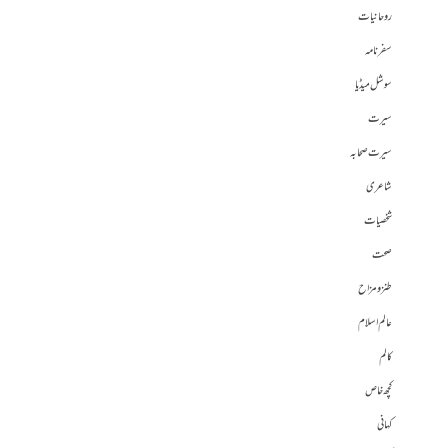
روحانیات
سفرنامہ
سوشل میڈیا
سیرت
سیرت صحابہ
شاعری
شخصیات
صحت
طنز و مزاح
عالم اسلام
کالم
کچھ خاص
کہانی