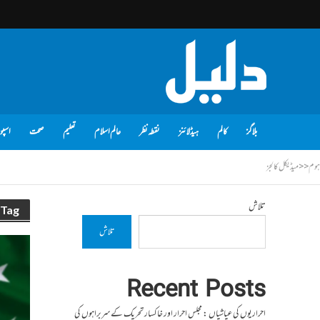
بلاگز
کالم
ہیڈلائنز
نقطہ نظر
عالم اسلام
تعلیم
صحت
اسپو
ہوم
<<
میڈیکل کالجز
تلاش
Tag - میڈیکل کالجز
تلاش
Recent Posts
احراریوں کی عیاشیاں : مجلس احرار اور خاکسار تحریک کے سربراہوں کی