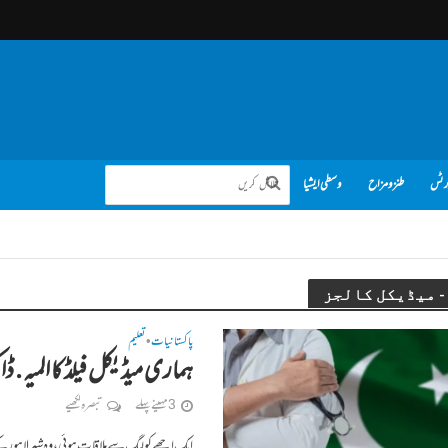
رٹس
طنز و مزاح
وسطی ایشیا
پاکستانیات
تعلیم
•
ہماری میڈیکل فیلڈ کا المیہ . ڈاک
3 مہینے پہلے
تبصرہ لکھیے
ایک اچھے کولیگ سے ملاقات ہوئی، وہ شہر لاہور ک