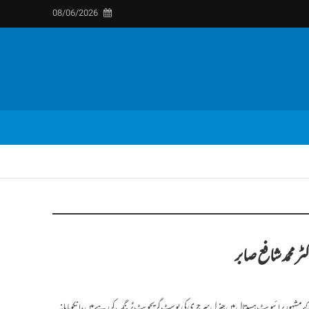
08/06/2026
ٹر محمد شافع صابر
ے مشہور پرائیویٹ ہسپتال میں جنرل سرجری کی پوسٹ گریجویٹ ٹرینگ کر رہے ہیں،انکو ماہانہ