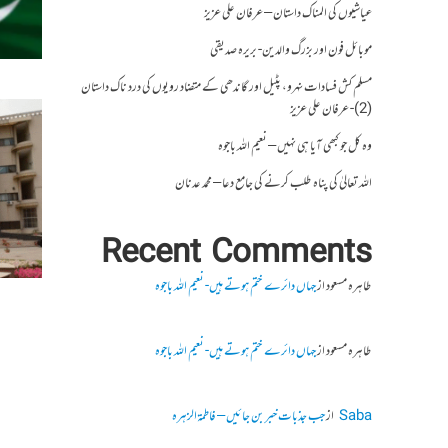
عیاشیوں کی المناک داستان – عرفان علی عزیز
موبائل فون اور بزرگ والدین- بریرہ صدیقی
مسلم کش فسادات نہرو، پٹیل اور گاندھی کے متضاد رویوں کی درد ناک داستان
(2)- عرفان علی عزیز
وہ کل جو کبھی آیا ہی نہیں – نعیم اللہ باجوہ
اللہ تعالیٰ کی پناہ طلب کرنے کی جامع دعا – محمد عدنان
Recent Comments
طاہرہ مسعود
از
جہاں دائرے ختم ہوتے ہیں- نعیم اللہ باجوہ
طاہرہ مسعود
از
جہاں دائرے ختم ہوتے ہیں- نعیم اللہ باجوہ
Saba
از
جب جذبات خبر بن جائیں – فاطمۃالزہرہ