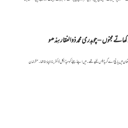
کھاتے مجنوں – چوہدری محمد ذوالفقار سِدّھو
 پانچ اے گریڈ پلس لئیے تھے۔ میں اپنے بیٹے کو میڈیکل ڈاکٹر بنانا چاہتا تھا۔ مگر لندن