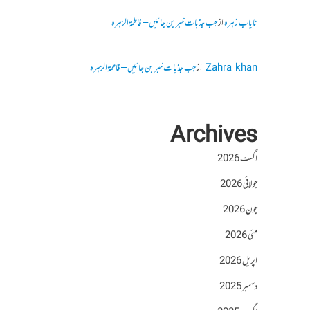
نایاب زہرہ
از
جب جذبات خبر بن جائیں – فاطمۃالزہرہ
Zahra khan
از
جب جذبات خبر بن جائیں – فاطمۃالزہرہ
Archives
اگست 2026
جولائی 2026
جون 2026
مئی 2026
اپریل 2026
دسمبر 2025