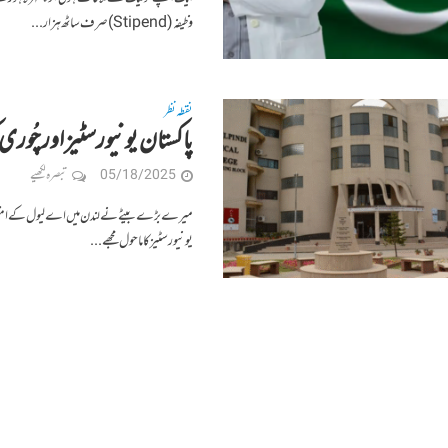
وظیفہ (Stipend) صرف ساٹھ ہزار...
نقطہ نظر
پاکستان یونیورسٹیز اور چُوری 
05/18/2025
تبصرہ لکھیے
میرے بڑے بیٹے نے لندن میں اے لیول کے امتحان میں
یونیورسٹیز کا ماحول مجھے...