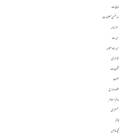
دینیات
سائنسی معلومات
سفرنامہ
سیرت
سیرت صحابہ
شاعری
شخصیات
صحت
طنز و مزاح
عالم اسلام
عسکری
کالم
کچھ خاص