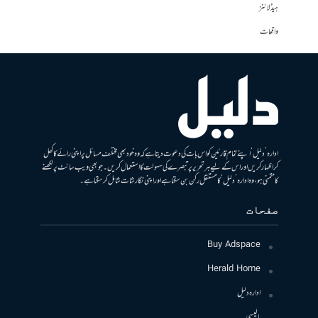
ہیڈلائنز
واقعات
ادارہ ’دلیل‘ اپنے تمام قارئین کو اس بات کی دعوت دیتا ہے کہ وہ خود بھی مختلف مسائل پر اپنی رائے کا کھل
کر اظہار کریں اور اس کے لیے ہر تحریر پر تبصرے کی سہولت کا استعمال کریں۔ جو بھی ویب سائٹ پر لکھنے
کا متمنی ہو، وہ ادارہ ’دلیل‘ کا مستقل رکن بن سکتا ہے اور اپنی نگارشات شامل کرسکتا ہے۔
صفحات
Buy Adspace
Herald Home
ادارہ دلیل
پالیسی