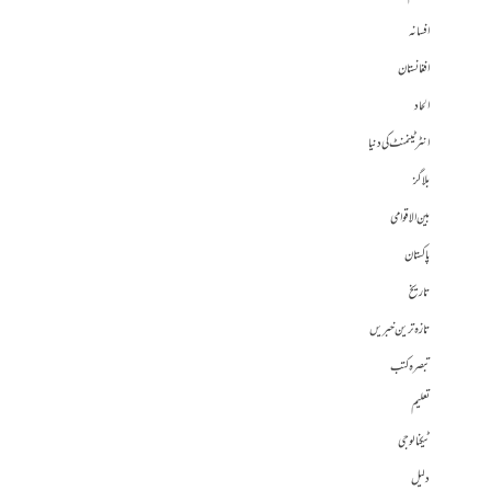
افسانہ
افغانستان
الحاد
انٹرٹینمنٹ کی دنیا
بلاگز
بین الاقوامی
پاکستان
تاریخ
تازہ ترین خبریں
تبصرہ کتب
تعلیم
ٹیکنالوجی
دلیل