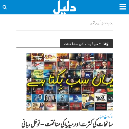
ہوم
<<
میڈیاء کی منافقت
Tag - میڈیاء کی منافقت
بلاگز
میڈیا واچ
•
سانحات کی کثرت اور میڈیا کی منافقت – نوفل ربانی