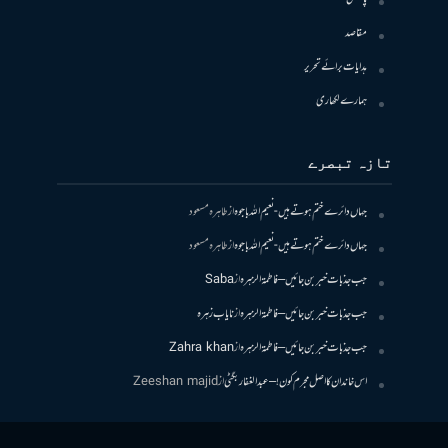
مقاصد
ہدایات برائے تحریر
ہمارے لکھاری
تازہ تبصرے
جہاں دائرے ختم ہوتے ہیں- نعیم اللہ باجوہ
از
طاہرہ مسعود
جہاں دائرے ختم ہوتے ہیں- نعیم اللہ باجوہ
از
طاہرہ مسعود
جب جذبات خبر بن جائیں – فاطمۃالزہرہ
از
Saba
جب جذبات خبر بن جائیں – فاطمۃالزہرہ
از
نایاب زہرہ
جب جذبات خبر بن جائیں – فاطمۃالزہرہ
از
Zahra khan
اس خاندان کا اصل مجرم کون! – عبدالغفار بگٹی
از
Zeeshan majid