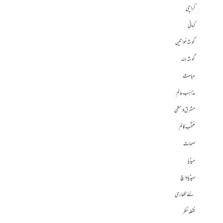
کراچی
کہانی
گوشہ خواتین
گوشہ ہند
مباحث
مذاہب عالم
مشرق وسطی
منتخب کالم
مہمات
میڈیا
میڈیا واچ
نئے لکھاری
نقطہ نظر