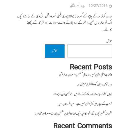
10/27/2016
تبصرہ لکھیے
رات کو ثمامہ کے چاچو کے گھر جانا ہوا !!! پوری فیملی افسردہ تھی ۔ ٹی وی کے سامنے ایک
ٹاک شو دیکھ رہی تھی۔ اینکر کے درد جگانے والے سوالات اور شرکاء کے چھبتے
ہوئے...
تلاش
تلاش
Recent Posts
وزارتِ اعلیٰ ، وژن نہیں ، خاندانی تسلسل – سلمان احمد قریشی
ہمارا قومی داستان گو – ڈاکٹر محمد مشتاق احمد
نیپال سیکولر ریاست ہندوتوا کے نرغے میں – محمد محسن خان راجپوت
ٹرمپ کے بیان میں کوئی وزن نہیں ہے – میر افسرامان،میر
مقبوضہ کشمیر بچوں کے اغواء کا المیہ، ایک اعداد و شمار پر مشتمل رپورٹ – عرفان علی عزیز
Recent Comments