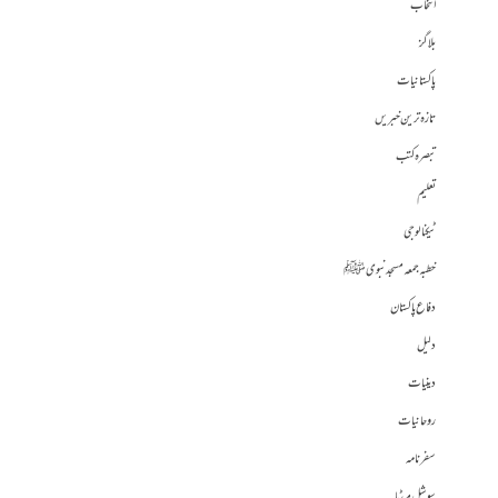
انتخاب
بلاگز
پاکستانیات
تازہ ترین خبریں
تبصرہ کتب
تعلیم
ٹیکنالوجی
خطبہ جمعہ مسجد نبوی ﷺ
دفاع پاکستان
دلیل
دینیات
روحانیات
سفرنامہ
سوشل میڈیا