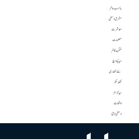
مذاہب عالم
مشرق وسطی
معاشرت
معلومات
منتخب کالم
میڈیا واچ
نئے لکھاری
نقطہ نظر
ہیڈلائنز
واقعات
وسطی ایشیا