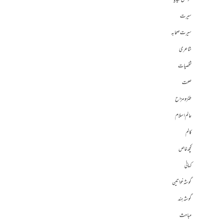
سیرت
سیرت صحابہ
شاعری
شخصیات
صحت
طنز و مزاح
عالم اسلام
کالم
کچھ خاص
کہانی
گوشہ خواتین
گوشہ ہند
مباحث