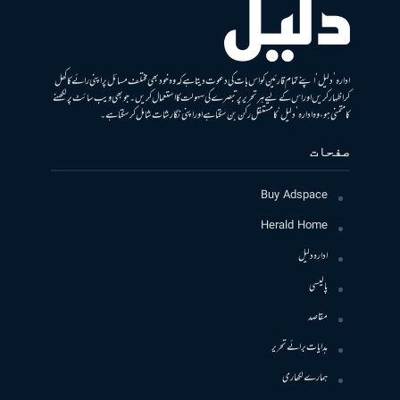
ادارہ ’دلیل‘ اپنے تمام قارئین کو اس بات کی دعوت دیتا ہے کہ وہ خود بھی مختلف مسائل پر اپنی رائے کا کھل
کر اظہار کریں اور اس کے لیے ہر تحریر پر تبصرے کی سہولت کا استعمال کریں۔ جو بھی ویب سائٹ پر لکھنے
کا متمنی ہو، وہ ادارہ ’دلیل‘ کا مستقل رکن بن سکتا ہے اور اپنی نگارشات شامل کرسکتا ہے۔
صفحات
Buy Adspace
Herald Home
ادارہ دلیل
پالیسی
مقاصد
ہدایات برائے تحریر
ہمارے لکھاری