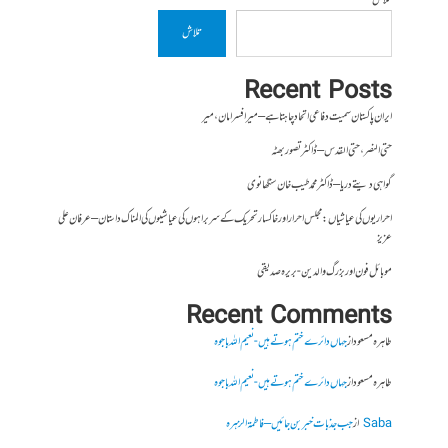
تلاش
تلاش
Recent Posts
ایران پاکستان سمیت دفاعی اتحاد چاہتا ہے – میر افسر امان،میر
حتی النصر ، حتی القدس – ڈاکٹر تصور بھٹہ
گواہی دیتے دریا – ڈاکٹر محمد طیب خان سنگھانوی
احراریوں کی عیاشیاں : مجلس احرار اور خاکسار تحریک کے سربراہوں کی عیاشیوں کی المناک داستان – عرفان علی
عزیز
موبائل فون اور بزرگ والدین- بریرہ صدیقی
Recent Comments
طاہرہ مسعود
از
جہاں دائرے ختم ہوتے ہیں- نعیم اللہ باجوہ
طاہرہ مسعود
از
جہاں دائرے ختم ہوتے ہیں- نعیم اللہ باجوہ
Saba
از
جب جذبات خبر بن جائیں – فاطمۃالزہرہ