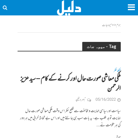
ہوم
<<
میوہ جات
Tag - میوہ جات
نقطہ نظر
ملکی معاشی صورت حال اور کرنے کے کام – سید عزیز
الرحمن
05/16/2022
تبصرہ لکھیے
سیاست اور سیاسی حمایت و مخالفت سے قطع نظر اس وقت ملکی معاشی صورت حال
نہایت توجہ طلب ہے، یہ بات سب ہی جانتے ہیں اور اس بے تحاشہ خرابی میں ہر دور
کی ہر حکومت نے...