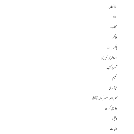
افغانستان
الحاد
انتخاب
بلاگز
پاکستانیات
تازہ ترین خبریں
تبصرہ کتب
تعلیم
ٹیکنالوجی
خطبہ جمعہ مسجد نبوی ﷺ
دفاع پاکستان
دلیل
دینیات