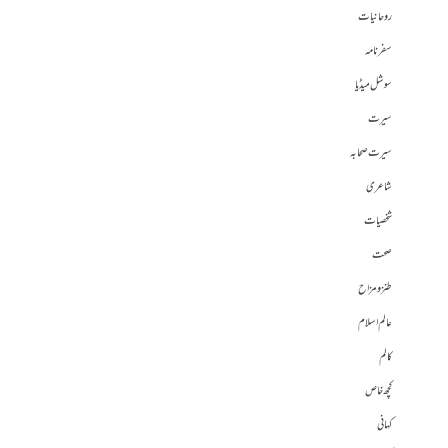
روحانیات
سفرنامہ
سوشل میڈیا
سیرت
سیرت صحابہ
شاعری
شخصیات
صحت
طنز و مزاح
عالم اسلام
کالم
کچھ خاص
کہانی