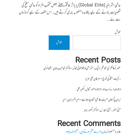
عالمی اشرافیہ (Global Elite) یا بااثر طاقتور حلقے بعض منتخب افراد کو عالمی سطح کی
شخصیات بنانے کے لیے باقاعدہ منصوبہ بندی کرتے ہیں۔ اس مقصد کے لیے کروڑوں
سے لے...
تلاش
تلاش
Recent Posts
عصرِ نو کا فکری تلاطم: ایک سقراطی و افلاطونی محاکمہ – ڈاکٹر محمد طیب خان سنگھانوی
رنجیت سنگھ کی فوج – عرفان علی عزیز
وجودِ خدا، مذہب اور موجودہ صورتحال- کبیر علی
ایران پاکستان سمیت دفاعی اتحاد چاہتا ہے – میر افسر امان،میر
حتی النصر ، حتی القدس – ڈاکٹر تصور بھٹہ
Recent Comments
طاہرہ مسعود
از
جہاں دائرے ختم ہوتے ہیں- نعیم اللہ باجوہ