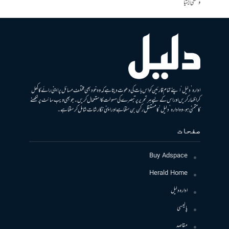
وسطی ایشیا
ادارہ ’دلیل‘ اپنے تمام قارئین کو اس بات کی دعوت دیتا ہے کہ وہ خود بھی مختلف مسائل پر اپنی رائے کا کھل
کر اظہار کریں اور اس کے لیے ہر تحریر پر تبصرے کی سہولت کا استعمال کریں۔ جو بھی ویب سائٹ پر لکھنے
کا متمنی ہو، وہ ادارہ ’دلیل‘ کا مستقل رکن بن سکتا ہے اور اپنی نگارشات شامل کرسکتا ہے۔
صفحات
Buy Adspace
Herald Home
ادارہ دلیل
پالیسی
مقاصد