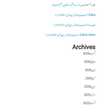
طاہرہ مسعود
از
جہاں دائرے ختم ہوتے ہیں- نعیم اللہ باجوہ
Saba
از
جب جذبات خبر بن جائیں – فاطمۃالزہرہ
نایاب زہرہ
از
جب جذبات خبر بن جائیں – فاطمۃالزہرہ
Zahra khan
از
جب جذبات خبر بن جائیں – فاطمۃالزہرہ
Archives
اگست 2026
جولائی 2026
جون 2026
مئی 2026
اپریل 2026
دسمبر 2025
اگست 2025