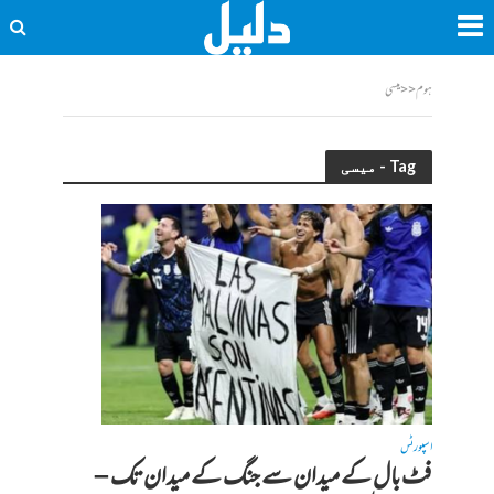
ہوم
<<
میسی
Tag - میسی
اسپورٹس
فٹ بال کے میدان سے جنگ کے میدان تک –