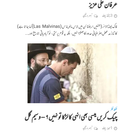
عرفان علی عزیز
3 ہفتے پہلے
تبصرہ لکھیے
فاک لینڈ جزائر (جنہیں ارجنٹائن میں لاس مالویناس (Las Malvinas)کہا جاتا ہے)
کا تنازعہ محض جغرافیائی حدود کا جھگڑا نہیں، بلکہ یہ قوم پرستی، نوآبادیاتی تاریخ اور...
نقطہ نظر
چیک کریں میسی بھی انہی کا لڑکا تو نہیں؟ – وسیم گل
1 مہینہ پہلے
تبصرہ لکھیے