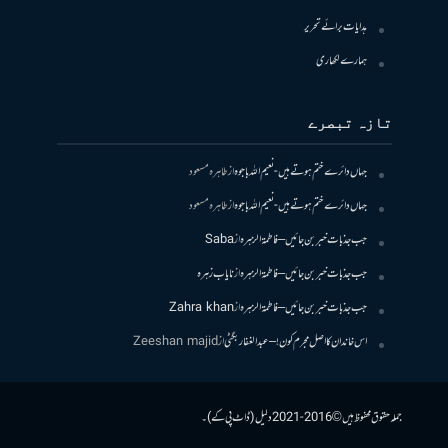
ہدایات برائے تحریر
ہمارے لکھاری
تازہ تبصرے
جہاں دائرے ختم ہوتے ہیں- نعیم اللہ باجوہ
از
طاہرہ مسعود
جہاں دائرے ختم ہوتے ہیں- نعیم اللہ باجوہ
از
طاہرہ مسعود
جب جذبات خبر بن جائیں – فاطمۃالزہرہ
از
Saba
جب جذبات خبر بن جائیں – فاطمۃالزہرہ
از
نایاب زہرہ
جب جذبات خبر بن جائیں – فاطمۃالزہرہ
از
Zahra khan
اس خاندان کا اصل مجرم کون! – عبدالغفار بگٹی
از
Zeeshan majid
جملہ حقوق محفوظ ہیں © 2016-2021 دلیل (ڈاٹ پی کے)۔