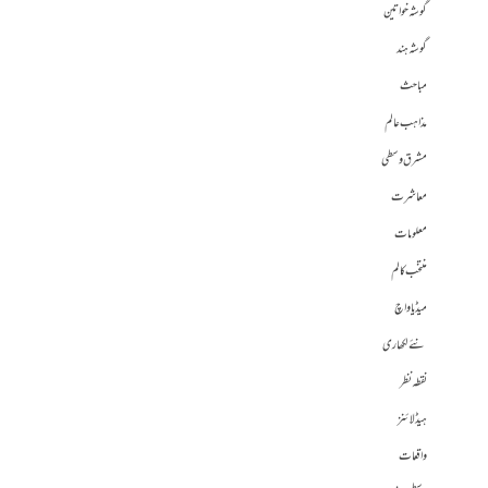
گوشہ خواتین
گوشہ ہند
مباحث
مذاہب عالم
مشرق وسطی
معاشرت
معلومات
منتخب کالم
میڈیا واچ
نئے لکھاری
نقطہ نظر
ہیڈلائنز
واقعات