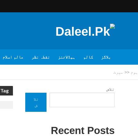
بلاگز
کالم
ہیڈلائنز
نقطہ نظر
عالم اسلام
ہوم
<<
میرٹ
تلاش
Tag - میرٹ
تلا
ش
Recent Posts