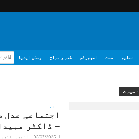
تعلیم
صحت
اسپورٹس
طنز و مزاح
وسطی ایشیا
دلیل
اجتماعی عدل ط
– ڈاکٹر عبیدا
02/07/2025
تبصرہ لکھیے