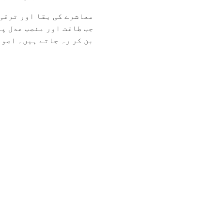
معاشرے کی بقا اور ترقی
جب طاقت اور منصب عدل پر
بن کر رہ جاتے ہیں۔ اصولی