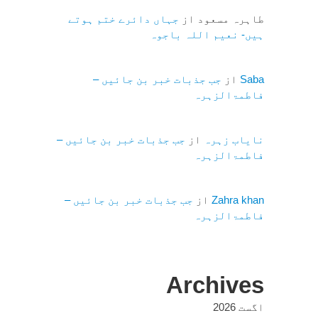
طاہرہ مسعود
از
جہاں دائرے ختم ہوتے
ہیں- نعیم اللہ باجوہ
Saba
از
جب جذبات خبر بن جائیں –
فاطمۃالزہرہ
نایاب زہرہ
از
جب جذبات خبر بن جائیں –
فاطمۃالزہرہ
Zahra khan
از
جب جذبات خبر بن جائیں –
فاطمۃالزہرہ
Archives
اگست 2026