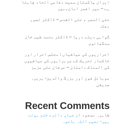
ایران پاکستان سمیت دفاعی اتحاد چاہتا
ہے – میر افسر امان،میر
حتی النصر ، حتی القدس – ڈاکٹر تصور
بھٹہ
گواہی دیتے دریا – ڈاکٹر محمد طیب خان
سنگھانوی
احراریوں کی عیاشیاں : مجلس احرار اور
خاکسار تحریک کے سربراہوں کی عیاشیوں
کی المناک داستان – عرفان علی عزیز
موبائل فون اور بزرگ والدین- بریرہ
صدیقی
Recent Comments
طاہرہ مسعود
از
جہاں دائرے ختم ہوتے
ہیں- نعیم اللہ باجوہ