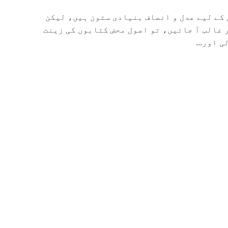
 کے لیے عدل و انصاف بنیادی ستون ہیں، لیکن
 غالب آ جائیں، تو اصول محض کتابوں کی زینت
 اور...