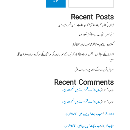
تلاش
Recent Posts
ایران پاکستان سمیت دفاعی اتحاد چاہتا ہے – میر افسر امان،میر
حتی النصر ، حتی القدس – ڈاکٹر تصور بھٹہ
گواہی دیتے دریا – ڈاکٹر محمد طیب خان سنگھانوی
احراریوں کی عیاشیاں : مجلس احرار اور خاکسار تحریک کے سربراہوں کی عیاشیوں کی المناک داستان – عرفان علی
عزیز
موبائل فون اور بزرگ والدین- بریرہ صدیقی
Recent Comments
طاہرہ مسعود
از
جہاں دائرے ختم ہوتے ہیں- نعیم اللہ باجوہ
طاہرہ مسعود
از
جہاں دائرے ختم ہوتے ہیں- نعیم اللہ باجوہ
Saba
از
جب جذبات خبر بن جائیں – فاطمۃالزہرہ
نایاب زہرہ
از
جب جذبات خبر بن جائیں – فاطمۃالزہرہ