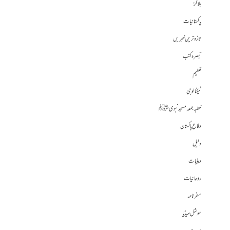
بلاگز
پاکستانیات
تازہ ترین خبریں
تبصرہ کتب
تعلیم
ٹیکنالوجی
خطبہ جمعہ مسجد نبوی ﷺ
دفاع پاکستان
دلیل
دینیات
روحانیات
سفرنامہ
سوشل میڈیا