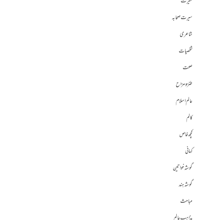
سیرت
سیرت صحابہ
شاعری
شخصیات
صحت
طنز و مزاح
عالم اسلام
کالم
کچھ خاص
کہانی
گوشہ خواتین
گوشہ ہند
مباحث
مذاہب عالم