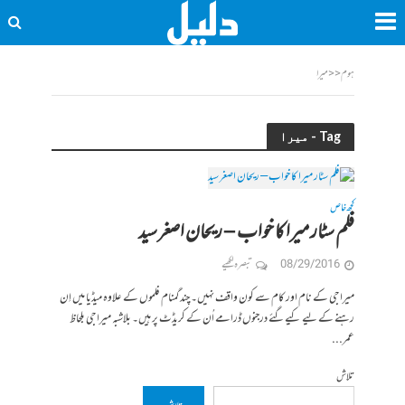
ہوم
<<
میرا
Tag - میرا
کچھ خاص
فلم سٹار میرا کا خواب – ریحان اصغر سید
08/29/2016
تبصرہ لکھیے
میرا جی کے نام اور کام سے کون واقف نہیں۔ چند گمنام فلموں کے علاوہ میڈیا میں اِن
رہنے کے لیے کیےگئے درجنوں ڈرامے اُن کے کریڈٹ پر ہیں۔ بلاشبہ میرا جی بلحاظ
عمر...
تلاش