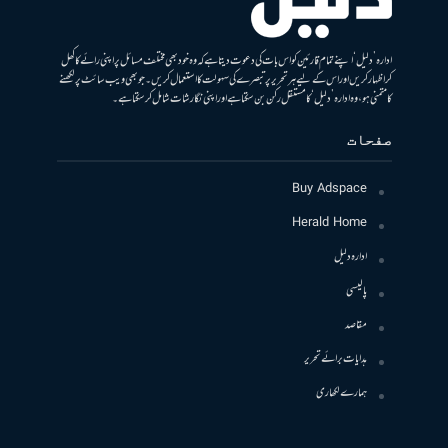
ادارہ ’دلیل‘ اپنے تمام قارئین کو اس بات کی دعوت دیتا ہے کہ وہ خود بھی مختلف مسائل پر اپنی رائے کا کھل
کر اظہار کریں اور اس کے لیے ہر تحریر پر تبصرے کی سہولت کا استعمال کریں۔ جو بھی ویب سائٹ پر لکھنے
کا متمنی ہو، وہ ادارہ ’دلیل‘ کا مستقل رکن بن سکتا ہے اور اپنی نگارشات شامل کرسکتا ہے۔
صفحات
Buy Adspace
Herald Home
ادارہ دلیل
پالیسی
مقاصد
ہدایات برائے تحریر
ہمارے لکھاری