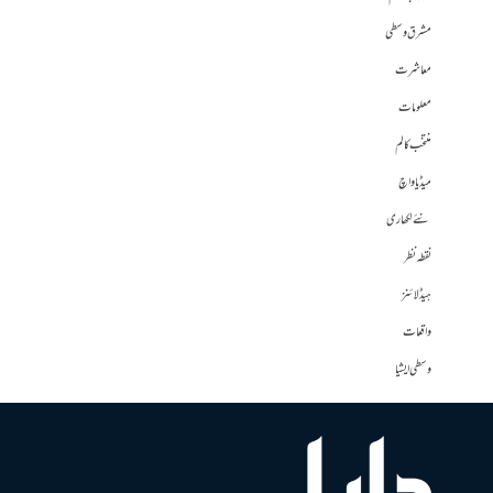
مشرق وسطی
معاشرت
معلومات
منتخب کالم
میڈیا واچ
نئے لکھاری
نقطہ نظر
ہیڈلائنز
واقعات
وسطی ایشیا