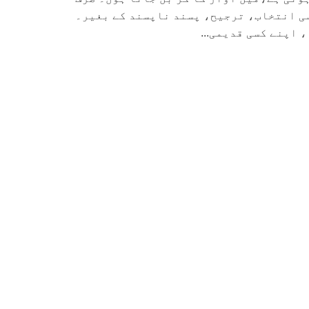
 انتخاب، ترجیح، پسند ناپسند کے بغیر۔
 اپنے کسی قدیمی...