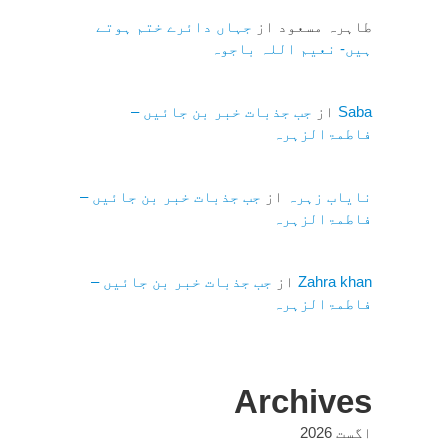
طاہرہ مسعود
از
جہاں دائرے ختم ہوتے
ہیں- نعیم اللہ باجوہ
Saba
از
جب جذبات خبر بن جائیں –
فاطمۃالزہرہ
نایاب زہرہ
از
جب جذبات خبر بن جائیں –
فاطمۃالزہرہ
Zahra khan
از
جب جذبات خبر بن جائیں –
فاطمۃالزہرہ
Archives
اگست 2026