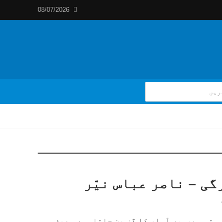
08/07/2026
ی – ناصر عباس نیّر
وتی ہے،میں آوار کا گز بن جاتا ہوں۔ صرف