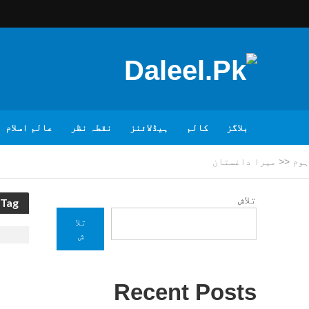
بلاگز
کالم
ہیڈلائنز
نقطہ نظر
عالم اسلام
ہوم
<<
میرا داغستان
تلاش
Tag - میرا داغستان
تلا
ش
Recent Posts