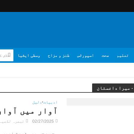
تعلیم
صحت
اسپورٹس
طنز و مزاح
وسطی ایشیا
ادبیات
•
دلیل
آوار میں آوارگ
02/27/2025
تبصرہ لکھیے
مجھے جب بھی فرصت نصیب ہ