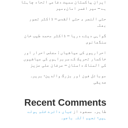
ایران پاکستان سمیت دفاعی اتحاد چاہتا
ہے – میر افسر امان،میر
حتی النصر ، حتی القدس – ڈاکٹر تصور
بھٹہ
گواہی دیتے دریا – ڈاکٹر محمد طیب خان
سنگھانوی
احراریوں کی عیاشیاں : مجلس احرار اور
خاکسار تحریک کے سربراہوں کی عیاشیوں
کی المناک داستان – عرفان علی عزیز
موبائل فون اور بزرگ والدین- بریرہ
صدیقی
Recent Comments
طاہرہ مسعود
از
جہاں دائرے ختم ہوتے
ہیں- نعیم اللہ باجوہ