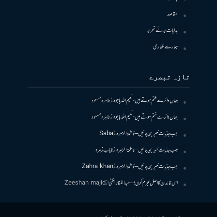
مقاصد
ہدایات برائے تحریر
ہمارے لکھاری
تازہ تبصرے
جہاں دائرے ختم ہوتے ہیں- نعیم اللہ باجوہ
از
طاہرہ مسعود
جہاں دائرے ختم ہوتے ہیں- نعیم اللہ باجوہ
از
طاہرہ مسعود
جب جذبات خبر بن جائیں – فاطمۃالزہرہ
از
Saba
جب جذبات خبر بن جائیں – فاطمۃالزہرہ
از
نایاب زہرہ
جب جذبات خبر بن جائیں – فاطمۃالزہرہ
از
Zahra khan
اس خاندان کا اصل مجرم کون! – عبدالغفار بگٹی
از
Zeeshan majid