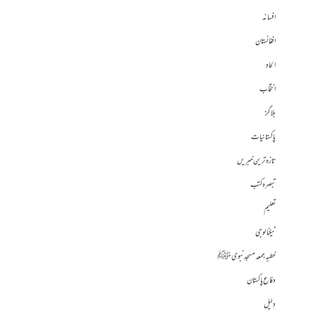
افسانہ
افغانستان
الحاد
انتخاب
بلاگز
پاکستانیات
تازہ ترین خبریں
تبصرہ کتب
تعلیم
ٹیکنالوجی
خطبہ جمعہ مسجد نبوی ﷺ
دفاع پاکستان
دلیل