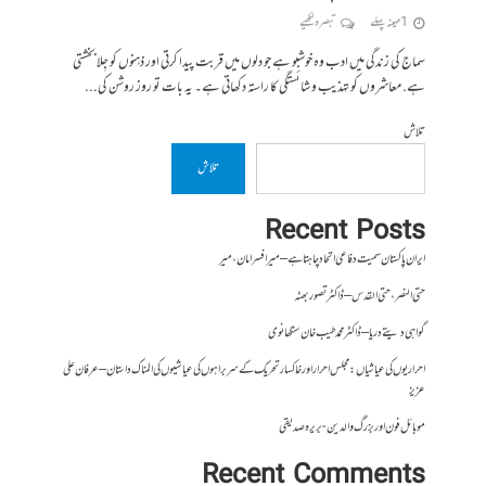
1 مہینہ پہلے
تبصرہ لکھیے
سماج کی زندگی میں ادب وہ خوشبو ہے جو دلوں میں قربت پیدا کرتی اور ذہنوں کو جِلا بخشتی
ہے. معاشروں کو تہذیب و شائستگی کا راستہ دکھاتی ہے۔ یہ بات تو روز روشن کی...
تلاش
تلاش
Recent Posts
ایران پاکستان سمیت دفاعی اتحاد چاہتا ہے – میر افسر امان،میر
حتی النصر ، حتی القدس – ڈاکٹر تصور بھٹہ
گواہی دیتے دریا – ڈاکٹر محمد طیب خان سنگھانوی
احراریوں کی عیاشیاں : مجلس احرار اور خاکسار تحریک کے سربراہوں کی عیاشیوں کی المناک داستان – عرفان علی
عزیز
موبائل فون اور بزرگ والدین- بریرہ صدیقی
Recent Comments