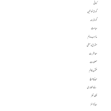
کہانی
گوشہ خواتین
گوشہ ہند
مباحث
مذاہب عالم
مشرق وسطی
معاشرت
معلومات
منتخب کالم
میڈیا واچ
نئے لکھاری
نقطہ نظر
ہیڈلائنز