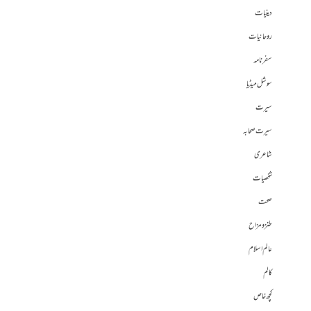
دینیات
روحانیات
سفرنامہ
سوشل میڈیا
سیرت
سیرت صحابہ
شاعری
شخصیات
صحت
طنز و مزاح
عالم اسلام
کالم
کچھ خاص