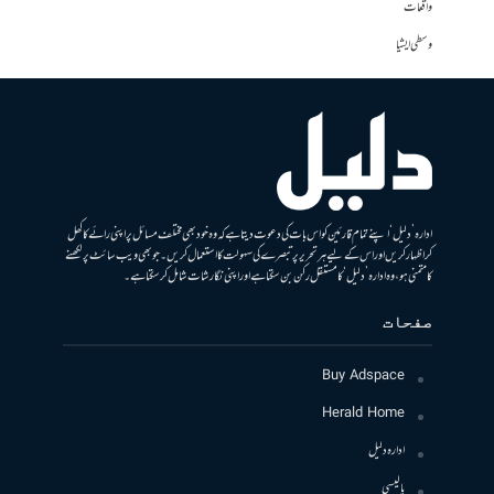
واقعات
وسطی ایشیا
ادارہ ’دلیل‘ اپنے تمام قارئین کو اس بات کی دعوت دیتا ہے کہ وہ خود بھی مختلف مسائل پر اپنی رائے کا کھل
کر اظہار کریں اور اس کے لیے ہر تحریر پر تبصرے کی سہولت کا استعمال کریں۔ جو بھی ویب سائٹ پر لکھنے
کا متمنی ہو، وہ ادارہ ’دلیل‘ کا مستقل رکن بن سکتا ہے اور اپنی نگارشات شامل کرسکتا ہے۔
صفحات
Buy Adspace
Herald Home
ادارہ دلیل
پالیسی