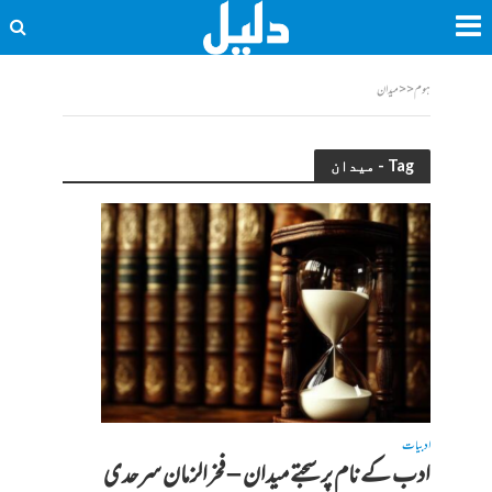
ہوم
<<
میدان
Tag - میدان
ادبیات
ادب کے نام پر سجتے میدان – فخرالزمان سرحدی