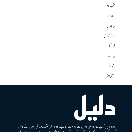
منتخب کالم
مہمات
میڈیا واچ
نئے لکھاری
نقطہ نظر
ہیڈلائنز
واقعات
وسطی ایشیا
ادارہ ’دلیل‘ اپنے تمام قارئین کو اس بات کی دعوت دیتا ہے کہ وہ خود بھی مختلف مسائل پر اپنی رائے کا کھل