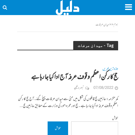
ہوم
<<
میدان عرفات
Tag - میدان عرفات
تازہ ترین خبریں
حج کا رکن اعظم وقوف عرفہ آج ادا کیا جا رہا ہے
07/08/2022
تبصرہ لکھیے
مکہ مکرمہ: عازمین حج قافلوں کی شکل میں منیٰ سے میدان عرفات پہنچ گئے۔آج حج کا رکن
اعظم وقوف عرفہ ادا کیا جا رہا ہے۔ حج اورعمرہ امور کی وزارت کے مطابق عازمین حج...
تلاش
تلاش