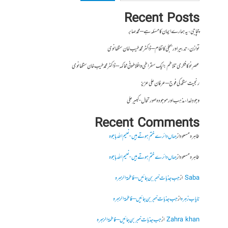
Recent Posts
چچا جی، یہ ہمارے ایمان کا مسئلہ ہے – محمد صابر
توازن، تدبیر اور بجلی کا نظام – ڈاکٹر محمد طیب خان سنگھانوی
عصرِ نو کا فکری تلاطم: ایک سقراطی و افلاطونی محاکمہ – ڈاکٹر محمد طیب خان سنگھانوی
رنجیت سنگھ کی فوج – عرفان علی عزیز
وجودِ خدا، مذہب اور موجودہ صورتحال- کبیر علی
Recent Comments
طاہرہ مسعود
از
جہاں دائرے ختم ہوتے ہیں- نعیم اللہ باجوہ
طاہرہ مسعود
از
جہاں دائرے ختم ہوتے ہیں- نعیم اللہ باجوہ
Saba
از
جب جذبات خبر بن جائیں – فاطمۃالزہرہ
نایاب زہرہ
از
جب جذبات خبر بن جائیں – فاطمۃالزہرہ
Zahra khan
از
جب جذبات خبر بن جائیں – فاطمۃالزہرہ