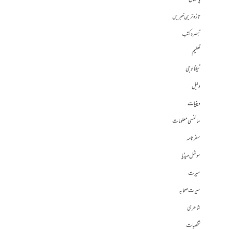
تازہ ترین خبریں
تبصرہ کتب
تعلیم
ٹیکنالوجی
دلیل
دینیات
سائنسی معلومات
سفرنامہ
سوشل میڈیا
سیرت
سیرت صحابہ
شاعری
شخصیات