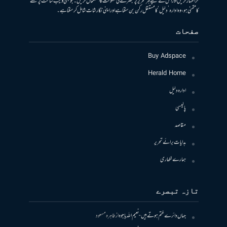
کر اظہار کریں اور اس کے لیے ہر تحریر پر تبصرے کی سہولت کا استعمال کریں۔ جو بھی ویب سائٹ پر لکھنے
کا متمنی ہو، وہ ادارہ ’دلیل‘ کا مستقل رکن بن سکتا ہے اور اپنی نگارشات شامل کرسکتا ہے۔
صفحات
Buy Adspace
Herald Home
ادارہ دلیل
پالیسی
مقاصد
ہدایات برائے تحریر
ہمارے لکھاری
تازہ تبصرے
جہاں دائرے ختم ہوتے ہیں- نعیم اللہ باجوہ
از
طاہرہ مسعود