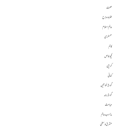
صحت
طنز و مزاح
عالم اسلام
عسکری
کالم
کچھ خاص
کراچی
کہانی
گوشہ خواتین
گوشہ ہند
مباحث
مذاہب عالم
مشرق وسطی