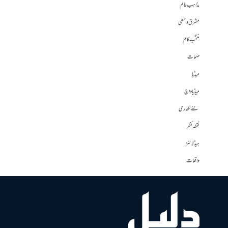
مذاہب عالم
مشرق وسطی
منتخب کالم
مہمات
میڈیا
میڈیا واچ
نئے لکھاری
نقطہ نظر
ہیڈلائنز
واقعات