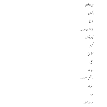
بین الاقوامی
پاکستان
تاریخ
تازہ ترین خبریں
تبصرہ کتب
تعلیم
ٹیکنالوجی
دلیل
دینیات
سائنسی معلومات
سفرنامہ
سیرت
سیرت صحابہ