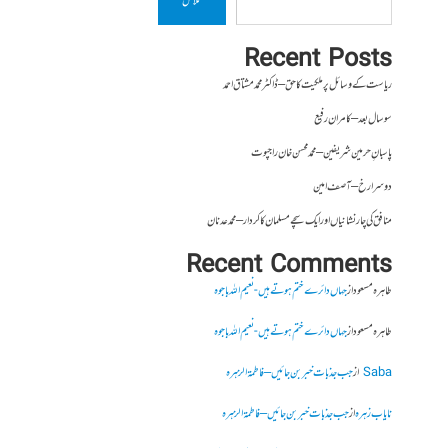
تلاش
Recent Posts
ریاست کے وسائل پر ملکیت کا حق – ڈاکٹر محمد مشتاق احمد
سو سال بعد – کامران رفیع
پاسبانِ حرمین شریفین – محمد محسن خان راجپوت
دوسرا رخ – آصف امین
منافق کی چار نشانیاں اور ایک سچے مسلمان کا کردار – محمد عدنان
Recent Comments
طاہرہ مسعود
از
جہاں دائرے ختم ہوتے ہیں- نعیم اللہ باجوہ
طاہرہ مسعود
از
جہاں دائرے ختم ہوتے ہیں- نعیم اللہ باجوہ
Saba
از
جب جذبات خبر بن جائیں – فاطمۃالزہرہ
نایاب زہرہ
از
جب جذبات خبر بن جائیں – فاطمۃالزہرہ