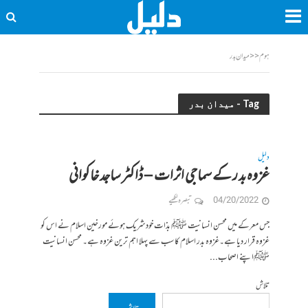
ہوم
<<
میدان بدر
Tag - میدان بدر
دلیل
غزوہ بد ر کے سماجی اثرات – ڈاکٹر ساجد خاکوانی
04/20/2022
تبصرہ لکھیے
جس معرکے میں محسن انسانیت ﷺ بذات خود شریک ہوئے مورخین اسلام نے اس کو
غزوہ قرار دیا ہے۔غزوہ بدر اسلام کا سب سے پہلا اہم ترین غزوہ ہے۔ محسن انسانیت
ﷺاپنے اصحاب...
تلاش