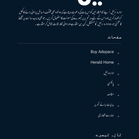
ادارہ ’دلیل‘ اپنے تمام قارئین کو اس بات کی دعوت دیتا ہے کہ وہ خود بھی مختلف مسائل پر اپنی رائے کا کھل
کر اظہار کریں اور اس کے لیے ہر تحریر پر تبصرے کی سہولت کا استعمال کریں۔ جو بھی ویب سائٹ پر لکھنے
کا متمنی ہو، وہ ادارہ ’دلیل‘ کا مستقل رکن بن سکتا ہے اور اپنی نگارشات شامل کرسکتا ہے۔
صفحات
Buy Adspace
Herald Home
ادارہ دلیل
پالیسی
مقاصد
ہدایات برائے تحریر
ہمارے لکھاری
تازہ تبصرے