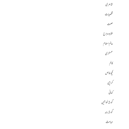
شاعری
شخصیات
صحت
طنز و مزاح
عالم اسلام
عسکری
کالم
کچھ خاص
کراچی
کہانی
گوشہ خواتین
گوشہ ہند
مباحث