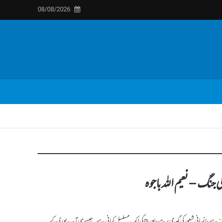
08/08/2026
ی جنگ – نعیم اللہ باجوہ
نہ ہے، انسانی شعور کی گہری پرت، اور بقا کی ایک مسلسل کہانی ہے۔ جیسے ہی آپ بورڈ کے