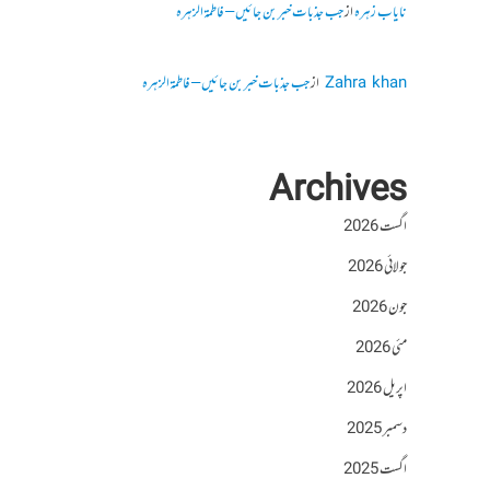
نایاب زہرہ
از
جب جذبات خبر بن جائیں – فاطمۃالزہرہ
Zahra khan
از
جب جذبات خبر بن جائیں – فاطمۃالزہرہ
Archives
اگست 2026
جولائی 2026
جون 2026
مئی 2026
اپریل 2026
دسمبر 2025
اگست 2025