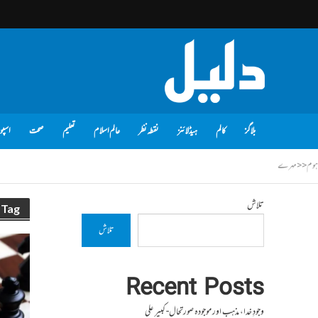
بلاگز
کالم
ہیڈلائنز
نقطہ نظر
عالم اسلام
تعلیم
صحت
اسپو
ہوم
<<
مہرے
تلاش
Tag - مہرے
تلاش
Recent Posts
وجودِ خدا، مذہب اور موجودہ صورتحال- کبیر علی