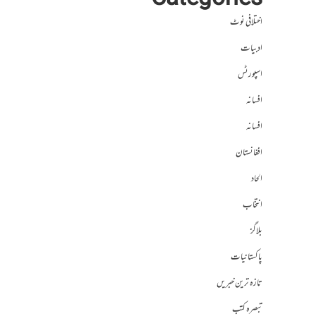
Categories
اختلافی نوٹ
ادبیات
اسپورٹس
افسانہ
افسانہ
افغانستان
الحاد
انتخاب
بلاگز
پاکستانیات
تازہ ترین خبریں
تبصرہ کتب