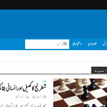
رٹس
طنز و مزاح
وسطی ایشیا
کالم
شطرنج کا کھیل اور انسانی بقا ک
1 مہینہ پہلے
تبصرہ لکھیے
شطرنج صرف ایک کھیل نہیں، بلکہ زندگی کا ایک آئی