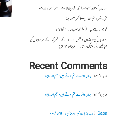
ایران پاکستان سمیت دفاعی اتحاد چاہتا ہے – میر افسر امان،میر
حتی النصر ، حتی القدس – ڈاکٹر تصور بھٹہ
گواہی دیتے دریا – ڈاکٹر محمد طیب خان سنگھانوی
احراریوں کی عیاشیاں : مجلس احرار اور خاکسار تحریک کے سربراہوں کی
عیاشیوں کی المناک داستان – عرفان علی عزیز
Recent Comments
طاہرہ مسعود
از
جہاں دائرے ختم ہوتے ہیں- نعیم اللہ باجوہ
طاہرہ مسعود
از
جہاں دائرے ختم ہوتے ہیں- نعیم اللہ باجوہ
Saba
از
جب جذبات خبر بن جائیں – فاطمۃالزہرہ