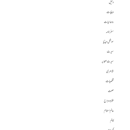
دلیل
دینیات
روحانیات
سفرنامہ
سوشل میڈیا
سیرت
سیرت صحابہ
شاعری
شخصیات
صحت
طنز و مزاح
عالم اسلام
کالم