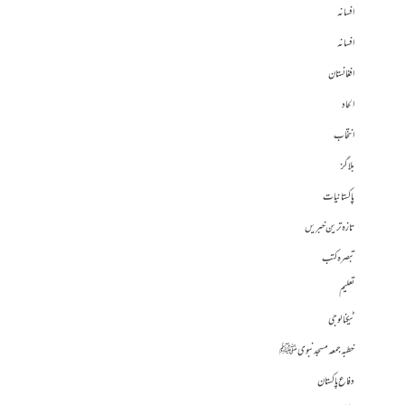
افسانہ
افسانہ
افغانستان
الحاد
انتخاب
بلاگز
پاکستانیات
تازہ ترین خبریں
تبصرہ کتب
تعلیم
ٹیکنالوجی
خطبہ جمعہ مسجد نبوی ﷺ
دفاع پاکستان