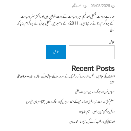
03/08/2025
تبصرہ لکھیے
ہمارے دوست شکیل احمد فہیم سیر و سیاحت کے بہت شوقین ہیں اور اکثر سفر و سیاحت
کے پروگرام بناتے رہتے ہیں۔ 2011ء کے دسمبر میں شکیل بھائی نے پروگرام بنایا کہ
اپنی...
تلاش
تلاش
Recent Posts
احراریوں کی عیاشیاں : مجلس احرار اور خاکسار تحریک کے سربراہوں کی عیاشیوں کی المناک داستان – عرفان علی
عزیز
موبائل فون اور بزرگ والدین- بریرہ صدیقی
مسلم کش فسادات نہرو، پٹیل اور گاندھی کے متضاد رویوں کی درد ناک داستان (2)- عرفان علی عزیز
وہ کل جو کبھی آیا ہی نہیں – نعیم اللہ باجوہ
اللہ تعالیٰ کی پناہ طلب کرنے کی جامع دعا – محمد عدنان