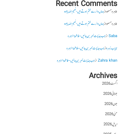
Recent Comments
طاہرہ مسعود
از
جہاں دائرے ختم ہوتے ہیں- نعیم اللہ باجوہ
طاہرہ مسعود
از
جہاں دائرے ختم ہوتے ہیں- نعیم اللہ باجوہ
Saba
از
جب جذبات خبر بن جائیں – فاطمۃالزہرہ
نایاب زہرہ
از
جب جذبات خبر بن جائیں – فاطمۃالزہرہ
Zahra khan
از
جب جذبات خبر بن جائیں – فاطمۃالزہرہ
Archives
اگست 2026
جولائی 2026
جون 2026
مئی 2026
اپریل 2026