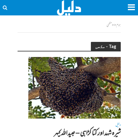
ہوم
<<
مکھی
Tag - مکھی
دلیل
شیرہ شہد اور کتا کڑاہی – عبیداللہ کیہر