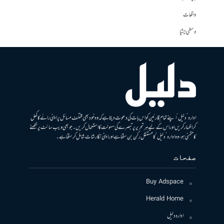
واقعات
وسطی ایشیا
ادارہ ’دلیل‘ اپنے تمام قارئین کو اس بات کی دعوت دیتا ہے کہ وہ خود بھی مختلف مسائل پر اپنی رائے کا کھل
کر اظہار کریں اور اس کے لیے ہر تحریر پر تبصرے کی سہولت کا استعمال کریں۔ جو بھی ویب سائٹ پر لکھنے
کا متمنی ہو، وہ ادارہ ’دلیل‘ کا مستقل رکن بن سکتا ہے اور اپنی نگارشات شامل کرسکتا ہے۔
صفحات
Buy Adspace
Herald Home
ادارہ دلیل