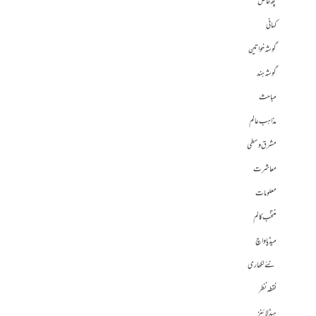
کچھ خاص
کہانی
گوشہ خواتین
گوشہ ہند
مباحث
مذاہب عالم
مشرق وسطی
معاشرت
معلومات
منتخب کالم
میڈیا واچ
نئے لکھاری
نقطہ نظر
ہیڈلائنز