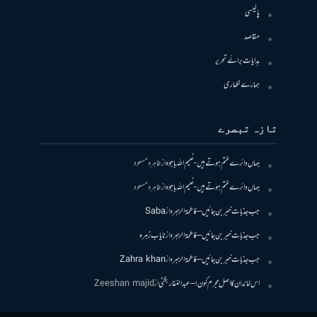
پالیسی
مقاصد
ہدایات برائے تحریر
ہمارے لکھاری
تازہ تبصرے
جہاں دائرے ختم ہوتے ہیں- نعیم اللہ باجوہ
از
طاہرہ مسعود
جہاں دائرے ختم ہوتے ہیں- نعیم اللہ باجوہ
از
طاہرہ مسعود
جب جذبات خبر بن جائیں – فاطمۃالزہرہ
از
Saba
جب جذبات خبر بن جائیں – فاطمۃالزہرہ
از
نایاب زہرہ
جب جذبات خبر بن جائیں – فاطمۃالزہرہ
از
Zahra khan
اس خاندان کا اصل مجرم کون! – عبدالغفار بگٹی
از
Zeeshan majid