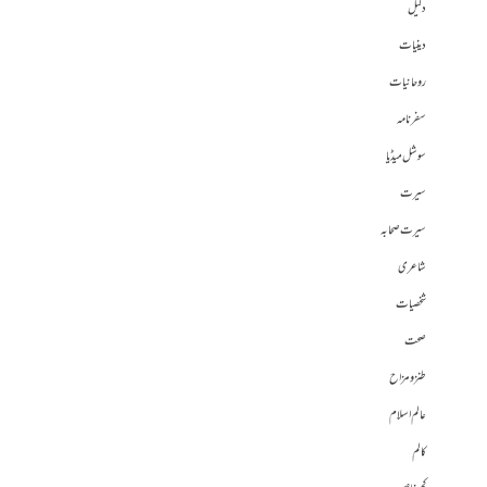
دلیل
دینیات
روحانیات
سفرنامہ
سوشل میڈیا
سیرت
سیرت صحابہ
شاعری
شخصیات
صحت
طنز و مزاح
عالم اسلام
کالم