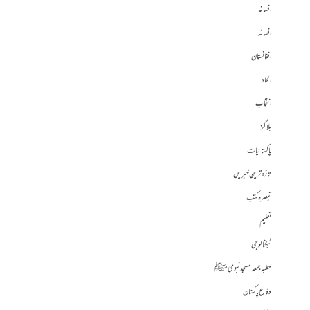
افسانہ
افسانہ
افغانستان
الحاد
انتخاب
بلاگز
پاکستانیات
تازہ ترین خبریں
تبصرہ کتب
تعلیم
ٹیکنالوجی
خطبہ جمعہ مسجد نبوی ﷺ
دفاع پاکستان