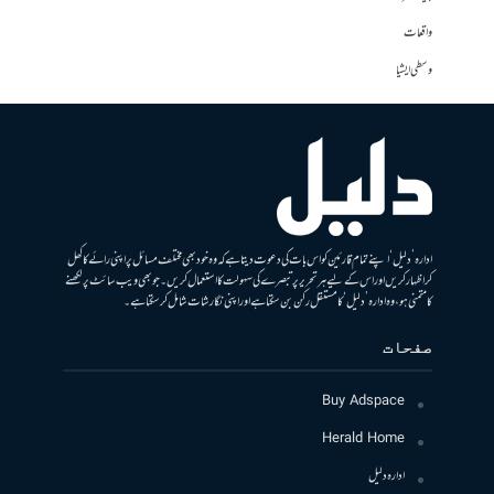
واقعات
وسطی ایشیا
ادارہ ’دلیل‘ اپنے تمام قارئین کو اس بات کی دعوت دیتا ہے کہ وہ خود بھی مختلف مسائل پر اپنی رائے کا کھل
کر اظہار کریں اور اس کے لیے ہر تحریر پر تبصرے کی سہولت کا استعمال کریں۔ جو بھی ویب سائٹ پر لکھنے
کا متمنی ہو، وہ ادارہ ’دلیل‘ کا مستقل رکن بن سکتا ہے اور اپنی نگارشات شامل کرسکتا ہے۔
صفحات
Buy Adspace
Herald Home
ادارہ دلیل