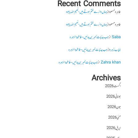
Recent Comments
طاہرہ مسعود
از
جہاں دائرے ختم ہوتے ہیں- نعیم اللہ باجوہ
طاہرہ مسعود
از
جہاں دائرے ختم ہوتے ہیں- نعیم اللہ باجوہ
Saba
از
جب جذبات خبر بن جائیں – فاطمۃالزہرہ
نایاب زہرہ
از
جب جذبات خبر بن جائیں – فاطمۃالزہرہ
Zahra khan
از
جب جذبات خبر بن جائیں – فاطمۃالزہرہ
Archives
اگست 2026
جولائی 2026
جون 2026
مئی 2026
اپریل 2026