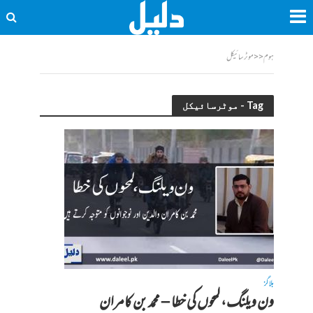
ہوم
<<
موٹرسائیکل
Tag - موٹرسائیکل
بلاگز
ون ویلنگ، لمحوں کی خطا – محمد بن کامران