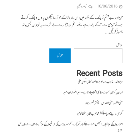
10/06/2016
تبصرہ لکھیے
تیز اور بےہنگم ٹریفک کے شور میں دس بارہ لڑکے موٹر سائیکلوں پر ون ویلنگ کرتے
ہوئے تیزی سے آگے بڑھ رہے تھے. غمِ روزگار سے بےفکرے یہ نوجوان کبھی ہاتھ
چھوڑ کر زگ...
تلاش
تلاش
Recent Posts
وجودِ خدا، مذہب اور موجودہ صورتحال- کبیر علی
ایران پاکستان سمیت دفاعی اتحاد چاہتا ہے – میر افسر امان،میر
حتی النصر ، حتی القدس – ڈاکٹر تصور بھٹہ
گواہی دیتے دریا – ڈاکٹر محمد طیب خان سنگھانوی
احراریوں کی عیاشیاں : مجلس احرار اور خاکسار تحریک کے سربراہوں کی عیاشیوں کی المناک داستان – عرفان علی
عزیز