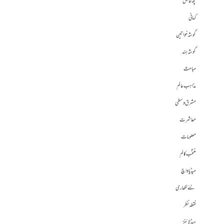
کچھ خاص
کہانی
گوشہ خواتین
گوشہ ہند
مباحث
مذاہب عالم
مشرق وسطی
معاشرت
معلومات
منتخب کالم
میڈیا واچ
نئے لکھاری
نقطہ نظر
ہیڈلائنز