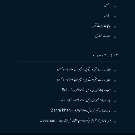
پالیسی
مقاصد
ہدایات برائے تحریر
ہمارے لکھاری
تازہ تبصرے
جہاں دائرے ختم ہوتے ہیں- نعیم اللہ باجوہ
از
طاہرہ مسعود
جہاں دائرے ختم ہوتے ہیں- نعیم اللہ باجوہ
از
طاہرہ مسعود
جب جذبات خبر بن جائیں – فاطمۃالزہرہ
از
Saba
جب جذبات خبر بن جائیں – فاطمۃالزہرہ
از
نایاب زہرہ
جب جذبات خبر بن جائیں – فاطمۃالزہرہ
از
Zahra khan
اس خاندان کا اصل مجرم کون! – عبدالغفار بگٹی
از
Zeeshan majid