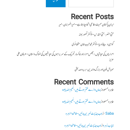
تلاش
Recent Posts
ایران پاکستان سمیت دفاعی اتحاد چاہتا ہے – میر افسر امان،میر
حتی النصر ، حتی القدس – ڈاکٹر تصور بھٹہ
گواہی دیتے دریا – ڈاکٹر محمد طیب خان سنگھانوی
احراریوں کی عیاشیاں : مجلس احرار اور خاکسار تحریک کے سربراہوں کی عیاشیوں کی المناک داستان – عرفان علی
عزیز
موبائل فون اور بزرگ والدین- بریرہ صدیقی
Recent Comments
طاہرہ مسعود
از
جہاں دائرے ختم ہوتے ہیں- نعیم اللہ باجوہ
طاہرہ مسعود
از
جہاں دائرے ختم ہوتے ہیں- نعیم اللہ باجوہ
Saba
از
جب جذبات خبر بن جائیں – فاطمۃالزہرہ
نایاب زہرہ
از
جب جذبات خبر بن جائیں – فاطمۃالزہرہ