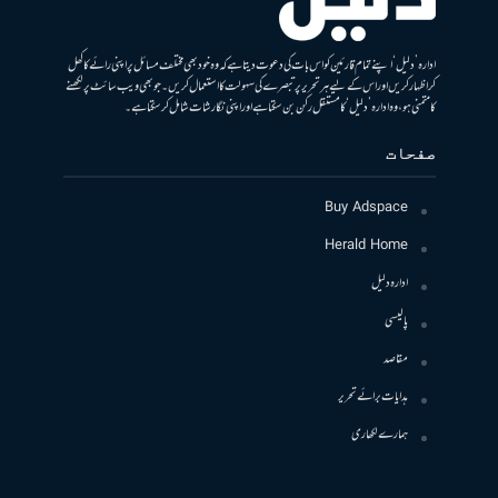
ادارہ ’دلیل‘ اپنے تمام قارئین کو اس بات کی دعوت دیتا ہے کہ وہ خود بھی مختلف مسائل پر اپنی رائے کا کھل
کر اظہار کریں اور اس کے لیے ہر تحریر پر تبصرے کی سہولت کا استعمال کریں۔ جو بھی ویب سائٹ پر لکھنے
کا متمنی ہو، وہ ادارہ ’دلیل‘ کا مستقل رکن بن سکتا ہے اور اپنی نگارشات شامل کرسکتا ہے۔
صفحات
Buy Adspace
Herald Home
ادارہ دلیل
پالیسی
مقاصد
ہدایات برائے تحریر
ہمارے لکھاری