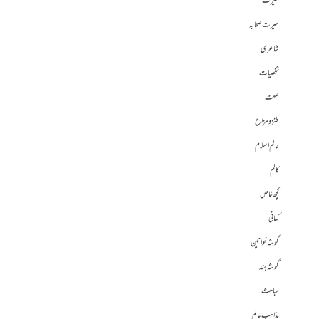
سیرت
سیرت صحابہ
شاعری
شخصیات
صحت
طنز و مزاح
عالم اسلام
کالم
کچھ خاص
کہانی
گوشہ خواتین
گوشہ ہند
مباحث
مذاہب عالم