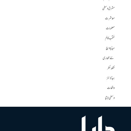
مشرق وسطی
معاشرت
معلومات
منتخب کالم
میڈیا واچ
نئے لکھاری
نقطہ نظر
ہیڈلائنز
واقعات
وسطی ایشیا