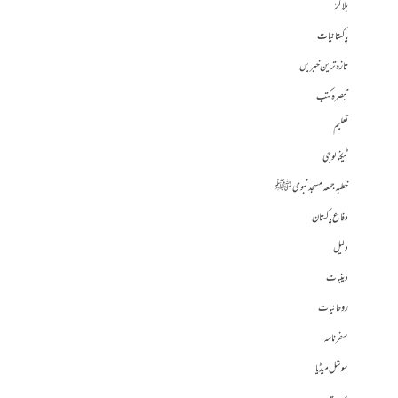
بلاگز
پاکستانیات
تازہ ترین خبریں
تبصرہ کتب
تعلیم
ٹیکنالوجی
خطبہ جمعہ مسجد نبوی ﷺ
دفاع پاکستان
دلیل
دینیات
روحانیات
سفرنامہ
سوشل میڈیا