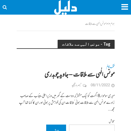
ہوم
<<
مونس الٰہی سے ملاقات
Tag - مونس الٰہی سے ملاقات
منتخب کالم
مونس الٰہی سے ملاقات – جاوید چوہدری
08/11/2022
تبصرہ لکھیے
میری سوموار 8 اگست کو ایک مشترکہ دوست کے گھر میں وزیراعلیٰ پنجاب کے صاحب
زادے مونس الٰہی سے ملاقات ہوئی‘ ملاقات ان کی خواہش پر ہوئی اور ان کا کہنا تھا آپ
مجھ...
تلاش