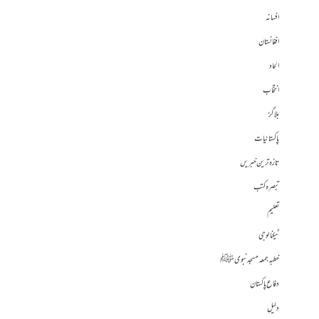
افسانہ
افغانستان
الحاد
انتخاب
بلاگز
پاکستانیات
تازہ ترین خبریں
تبصرہ کتب
تعلیم
ٹیکنالوجی
خطبہ جمعہ مسجد نبوی ﷺ
دفاع پاکستان
دلیل