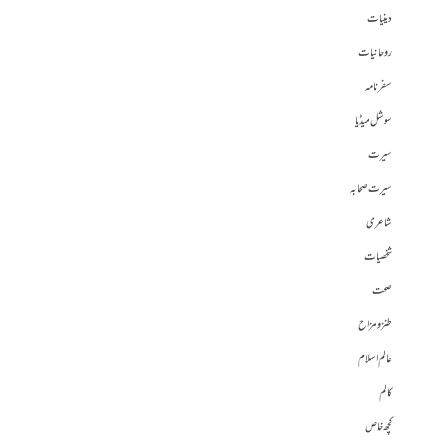
دینیات
روحانیات
سفرنامہ
سوشل میڈیا
سیرت
سیرت صحابہ
شاعری
شخصیات
صحت
طنز و مزاح
عالم اسلام
کالم
کچھ خاص