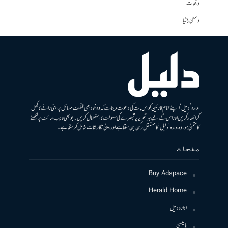
واقعات
وسطی ایشیا
ادارہ ’دلیل‘ اپنے تمام قارئین کو اس بات کی دعوت دیتا ہے کہ وہ خود بھی مختلف مسائل پر اپنی رائے کا کھل
کر اظہار کریں اور اس کے لیے ہر تحریر پر تبصرے کی سہولت کا استعمال کریں۔ جو بھی ویب سائٹ پر لکھنے
کا متمنی ہو، وہ ادارہ ’دلیل‘ کا مستقل رکن بن سکتا ہے اور اپنی نگارشات شامل کرسکتا ہے۔
صفحات
Buy Adspace
Herald Home
ادارہ دلیل
پالیسی