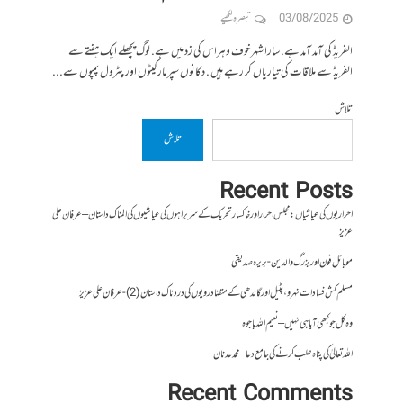
03/08/2025
تبصرہ لکھیے
الفریڈ کی آمد آمد ہے. سارا شہر خوف وہراس کی زد میں ہے. لوگ پچھلے ایک ہفتے سے
الفریڈ سے ملاقات کی تیاریاں کر رہے ہیں . دکانوں سپر مارکیٹوں اور پٹرول پمپوں سے...
تلاش
تلاش
Recent Posts
احراریوں کی عیاشیاں : مجلس احرار اور خاکسار تحریک کے سربراہوں کی عیاشیوں کی المناک داستان – عرفان علی
عزیز
موبائل فون اور بزرگ والدین- بریرہ صدیقی
مسلم کش فسادات نہرو، پٹیل اور گاندھی کے متضاد رویوں کی درد ناک داستان (2)- عرفان علی عزیز
وہ کل جو کبھی آیا ہی نہیں – نعیم اللہ باجوہ
اللہ تعالیٰ کی پناہ طلب کرنے کی جامع دعا – محمد عدنان
Recent Comments