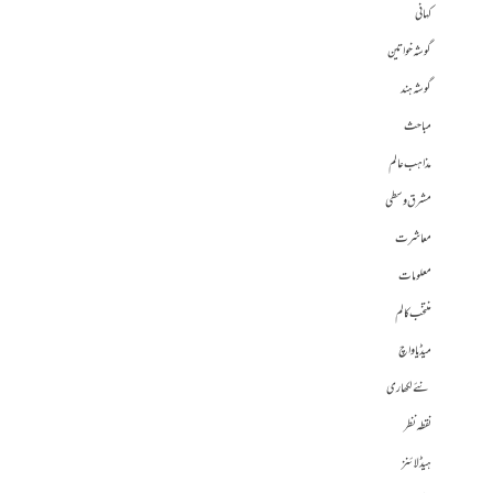
کہانی
گوشہ خواتین
گوشہ ہند
مباحث
مذاہب عالم
مشرق وسطی
معاشرت
معلومات
منتخب کالم
میڈیا واچ
نئے لکھاری
نقطہ نظر
ہیڈلائنز