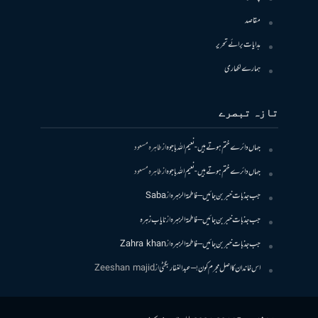
مقاصد
ہدایات برائے تحریر
ہمارے لکھاری
تازہ تبصرے
جہاں دائرے ختم ہوتے ہیں- نعیم اللہ باجوہ
از
طاہرہ مسعود
جہاں دائرے ختم ہوتے ہیں- نعیم اللہ باجوہ
از
طاہرہ مسعود
جب جذبات خبر بن جائیں – فاطمۃالزہرہ
از
Saba
جب جذبات خبر بن جائیں – فاطمۃالزہرہ
از
نایاب زہرہ
جب جذبات خبر بن جائیں – فاطمۃالزہرہ
از
Zahra khan
اس خاندان کا اصل مجرم کون! – عبدالغفار بگٹی
از
Zeeshan majid