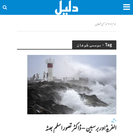
ہوم
<<
موسمی طوفان
Tag - موسمی طوفان
دلیل
الفریڈ اور برسبین – ڈاکٹر تصور اسلم بھٹہ