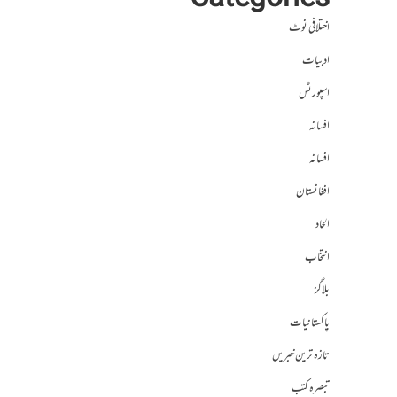
Categories
اختلافی نوٹ
ادبیات
اسپورٹس
افسانہ
افسانہ
افغانستان
الحاد
انتخاب
بلاگز
پاکستانیات
تازہ ترین خبریں
تبصرہ کتب