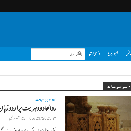
رٹس
طنز و مزاح
وسطی ایشیا
الحاد
دلیل
مباحث
•
•
رد الحاد و دہریت پر اردو زبا
05/23/2025
تبصرہ لکھیے
اکثر یہ سوال ہوتا ہے کہ رد الحاد پر اردو زبان میں 