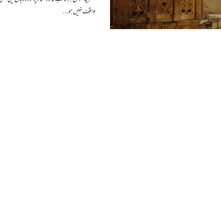
واقف نہیں ہو...