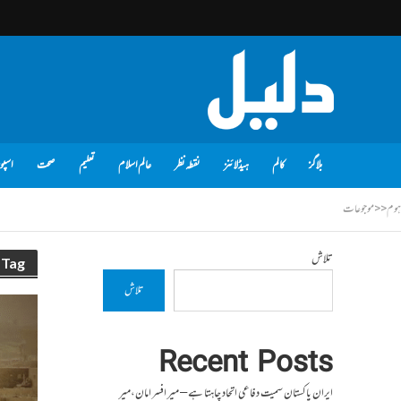
بلاگز
کالم
ہیڈلائنز
نقطہ نظر
عالم اسلام
تعلیم
صحت
اسپو
ہوم
<<
موجوعات
تلاش
Tag - موجوعات
تلاش
Recent Posts
ایران پاکستان سمیت دفاعی اتحاد چاہتا ہے – میر افسر امان،میر