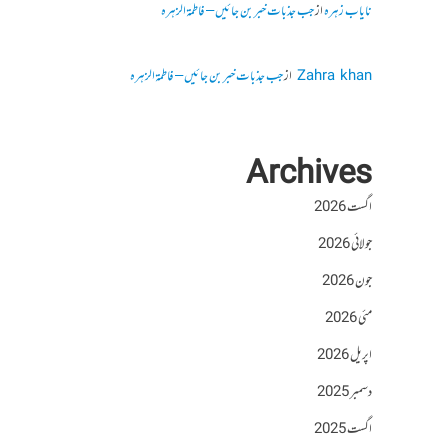
نایاب زہرہ
از
جب جذبات خبر بن جائیں – فاطمۃالزہرہ
Zahra khan
از
جب جذبات خبر بن جائیں – فاطمۃالزہرہ
Archives
اگست 2026
جولائی 2026
جون 2026
مئی 2026
اپریل 2026
دسمبر 2025
اگست 2025