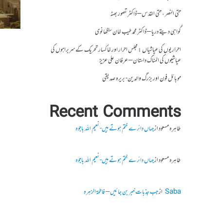
حتی النصر ، حتی القدس – ڈاکٹر تصور بھٹہ
گواہی دیتے دریا – ڈاکٹر محمد طیب خان سنگھانوی
احراریوں کی عیاشیاں : مجلس احرار اور خاکسار تحریک کے سربراہوں کی
عیاشیوں کی المناک داستان – عرفان علی عزیز
موبائل فون اور بزرگ والدین- بریرہ صدیقی
Recent Comments
طاہرہ مسعود
از
جہاں دائرے ختم ہوتے ہیں- نعیم اللہ باجوہ
طاہرہ مسعود
از
جہاں دائرے ختم ہوتے ہیں- نعیم اللہ باجوہ
Saba
از
جب جذبات خبر بن جائیں – فاطمۃالزہرہ