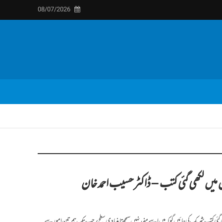
08/07/2026
ن میں لکھی گئی کتب – ڈاکٹر حسیب احمد خان
لکھی گئی کتب شریک کی جائیں گو کہ میں اسے مفید نہیں سمجھتا بنیادی سطح پر جب تک ہم تین امور سے